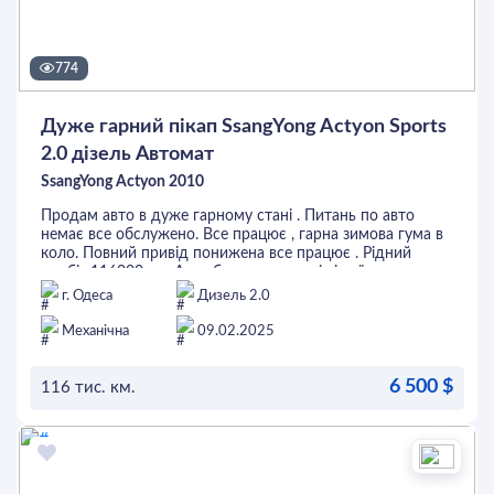
774
Дуже гарний пікап SsangYong Actyon Sports
2.0 дізель Автомат
SsangYong Actyon 2010
Продам авто в дуже гарному стані . Питань по авто
немає все обслужено. Все працює , гарна зимова гума в
коло. Повний привід понижена все працює . Рідний
пробіг 116000 км. Авто без вкладень сів і поїхав .
г. Одеса
Дизель 2.0
Механічна
09.02.2025
6 500 $
116 тис. км.
ОСТАВИТЬ ЗАЯВКУ