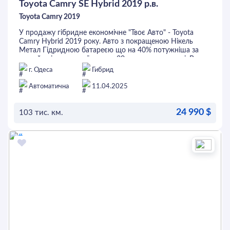
Toyota Camry SE Hybrid 2019 р.в.
Toyota Camry 2019
У продажу гібридне економічне "Твоє Авто" - Toyota
Camry Hybrid 2019 року. Авто з покращеною Нікель
Метал Гідридною батареєю що на 40% потужніша за
звичайну і може проїхати до 30 км на електротязі. В
салоні світла комбінація шкіри та тканини, 2-зонний
г. Одеса
Гибрид
клімат-контроль, система контролю сліпих зон, підігріви
переднього ряду сидінь, люк та багато іншого. Перед
Автоматична
11.04.2025
покупкою автомобіль можна перевірити на будь-якому
СТО. Це та інші авто можна придбати в кредит або
24 990 $
лізинг.
103 тис. км.
ОСТАВИТЬ ЗАЯВКУ