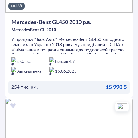
468
Mercedes-Benz GL450 2010 р.в.
MercedesBenz GL 2010
У продажу "Твоє Авто" Mercedes-Benz GL450 від одного
власника в Україні з 2018 року. Був придбаний в США з
мінімальними пощкодженнями для подорожей трасою.
Оснащений бензиновим V8 об'ємом 4.7 літри. Версія для
7 пасажирів третій ряд сидінь має елетропривід. Авто
г. Одеса
Бензин 4.7
оснащено пневмопідвіскою Airmatic, яка повністю
обслужена та повним приводом. В салоні світла шкіра,
Автоматична
16.06.2025
підігріви передніх сидінь, 2-зонний клімат-контроль,
камера заднього огляду, датчик світла, два люки та
15 990 $
багато іншого. Гнучки умови купівлі, цю та інші автівки
254 тис. км.
можливо придбати у кредит, лізинг.
ОСТАВИТЬ ЗАЯВКУ