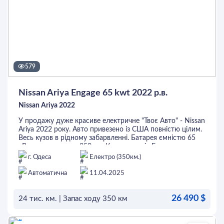
579
Nissan Ariya Engage 65 kwt 2022 р.в.
Nissan Ariya 2022
У продажу дуже красиве електричне "Твоє Авто" - Nissan
Ariya 2022 року. Авто привезено із США повністю цілим.
Весь кузов в рідному забарвленні. Батарея ємністю 65
кВт запас ходу до 350 км. Комплектація Engage включає
в себе світлий салон з кобінацією шкіри та алькантари,
г. Одеса
Електро (350км.)
безключовий доступ, 2-зонний клімат-контроль,
адаптивний круїз-контроль, систему контролю сліпих
Автоматична
11.04.2025
зон, підігріви всіх сидінь та керма, датчик світла та дощу,
камеру заднього огляду та багато іншого. Це та інші
26 490 $
авто Ви маєте можливість придбати в кредит або лізинг,
24 тис. км. | Запас ходу 350 км
а також перевірити на будь-якому СТО.
ОСТАВИТЬ ЗАЯВКУ