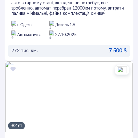
авто в гарному стані, вкладень не потребує, все
зробленно, автомат перебран 12000км потому, витрати
палива мінімальні, файна комплектація омивач
фар,адаптивна ксенонова оптика, утримка смуги, круіз,
фаркоп, шкіряні седіння, третій ряд седінь, все є для
г. Одеса
Дизель 1.5
комфортної їзди.
Автоматична
27.10.2025
7 500 $
272 тис. км.
ОСТАВИТЬ ЗАЯВКУ
494