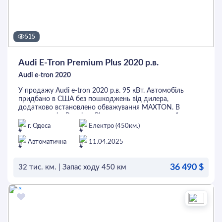
515
Audi E-Tron Premium Plus 2020 р.в.
Audi e-tron 2020
У продажу Audi e-tron 2020 р.в. 95 кВт. Автомобіль
придбано в США без пошкоджень від дилера,
додатково встановлено обважування MAXTON. В
комплектацію Premium Plus входить: панорамний дах,
матричні фари, камери 360, бездротова зарядка, 4х-
г. Одеса
Електро (450км.)
зонний клімат, адаптивний круїз, утримання в смузі,
контроль сліпих зон, підігріви всіх сидінь та керма,
Автоматична
11.04.2025
вентиляція переднього ряду, музична система
Bang&Olufsen, автопарковка, активовані всі ассистенти
36 490 $
та багато іншого. Перед придбанням автомобіль можна
32 тис. км. | Запас ходу 450 км
перевірити на будь-якому СТО. Це та інші авто можна
придбати в кредит або лізинг. Придивись, можливо саме
ОСТАВИТЬ ЗАЯВКУ
це - Твоє Авто.
Дзвоніть за більш детальною інформацією: