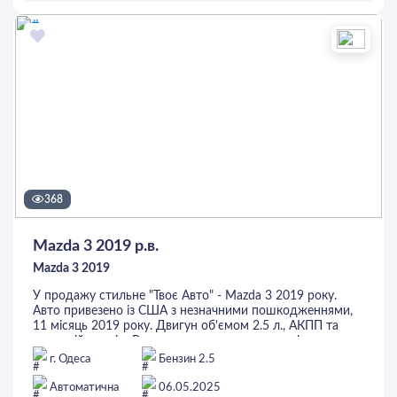
програмою трейд-ін або за готівку. Придивись, можливо
ОСТАВИТЬ ЗАЯВКУ
саме це - Твоє Авто
368
Mazda 3 2019 р.в.
Mazda 3 2019
У продажу стильне "Твоє Авто" - Mazda 3 2019 року.
Авто привезено із США з незначними пошкодженнями,
11 місяць 2019 року. Двигун об'ємом 2.5 л., АКПП та
передній привід. В авто дуже приємна динаміка та
витрата палива, технічний стан не вимагає вкладень. В
г. Одеса
Бензин 2.5
салоні світла шкіра, 2-зонний клімат-контроль,
адаптивний круїз-контроль, утримання в смузі, сліпі
Автоматична
06.05.2025