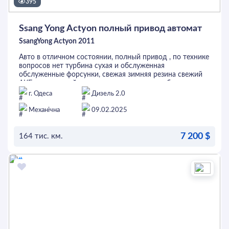
395
Ssang Yong Actyon полный привод автомат
SsangYong Actyon 2011
Авто в отличном состоянии, полный привод , по технике
вопросов нет турбина сухая и обслуженная
обслуженные форсунки, свежая зимняя резина свежий
АКБ , по ходовой части вопросов нет едет сбито и
уверено за более детальной информацией звоните
г. Одеса
Дизель 2.0
пишите
Механічна
09.02.2025
7 200 $
164 тис. км.
ОСТАВИТЬ ЗАЯВКУ