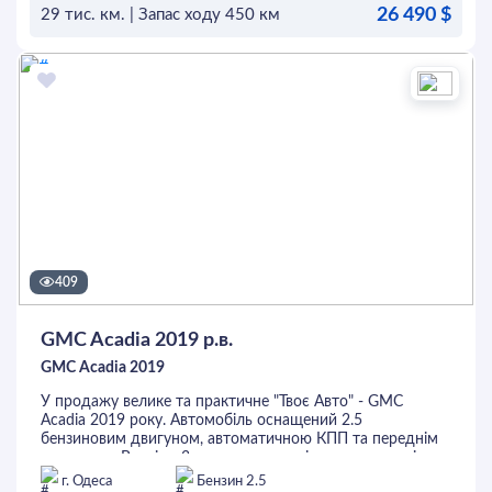
26 490 $
авто Ви маєте можливість придбати в кредит або лізинг,
29 тис. км. | Запас ходу 450 км
а також перевірити на будь-якому СТО.
ОСТАВИТЬ ЗАЯВКУ
409
GMC Acadia 2019 р.в.
GMC Acadia 2019
У продажу велике та практичне "Твоє Авто" - GMC
Acadia 2019 року. Автомобіль оснащений 2.5
бензиновим двигуном, автоматичною КПП та переднім
приводом. Версія з 3-м рядом та капітанським заднім
рядом, має 6 посадкових місць. В салоні темний
г. Одеса
Бензин 2.5