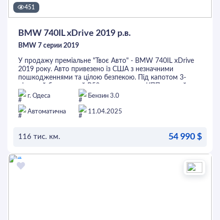
451
BMW 740IL xDrive 2019 р.в.
BMW 7 серии 2019
У продажу преміальне "Твоє Авто" - BMW 740IL xDrive
2019 року. Авто привезено із США з незначними
пошкодженнями та цілою безпекою. Під капотом 3-
літровий бензиновий B58, автоматична КПП, повний
привід та пневматична підвіска. В салоні світла шкіра,
г. Одеса
Бензин 3.0
безключовий доступ, дотяжки всіх дверей, 4-х зонний
клімат-контроль, підігрів всіх сидінь та керма, камери
Автоматична
11.04.2025
360°, музикальна система Harman Kardon, шторка
заднього вікна, панорамний дах та багато іншого. Перед
54 990 $
покупкою автомобіль можна перевірити на будь-якому
116 тис. км.
СТО. Це та інші авто можна придбати в кредит або
лізинг.
ОСТАВИТЬ ЗАЯВКУ