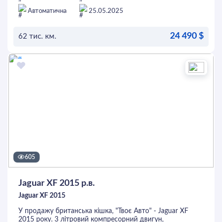
текстиль, підігрів переднього ряду, мультикермо, 3-
зонний клімат-контроль, камера заднього огляду, датчик
Автоматична
25.05.2025
світла, круїз-контроль та багато іншого. Перед покупкою
автомобіль можна перевірити на будь-якому СТО.
24 490 $
62 тис. км.
ОСТАВИТЬ ЗАЯВКУ
605
Jaguar XF 2015 р.в.
Jaguar XF 2015
У продажу британська кішка, "Твоє Авто" - Jaguar XF
2015 року. 3 літровий компресорний двигун,