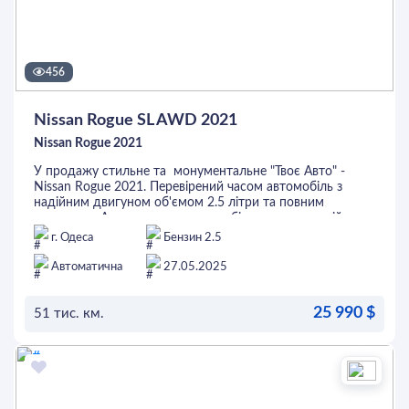
456
Nissan Rogue SL AWD 2021
Nissan Rogue 2021
У продажу стильне та монументальне "Твоє Авто" -
Nissan Rogue 2021. Перевірений часом автомобіль з
надійним двигуном об'ємом 2.5 літри та повним
приводом. Авто з невеликим пробігом та в хорошій
комплектації SL, є все необхідне: шкіряний салон,
г. Одеса
Бензин 2.5
електричне регулювання сидіння водія, підігріви сидінь
та керма, камери 360°, 3-зонний клімат-контроль,
Автоматична
27.05.2025
адаптивний круїз-контроль, система контролю за
сліпими зонами, панорамний дах та багато іншого.
25 990 $
Перед покупкою автомобіль можна перевірити на будь-
51 тис. км.
якому СТО. Це та інші авто можна придбати в кредит
або лізинг.
ОСТАВИТЬ ЗАЯВКУ