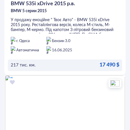
BMW 535i xDrive 2015 р.в.
BMW 5 серии 2015
У продажу емоційне " Твоє Авто" - BMW 535i xDrive
2015 року. Рестайлінгова версія, колеса М-стиль, М-
бампер, М-кермо. Під капотом 3-літровий бензиновий
двигун потужністю 306 к.с. та АКПП. По США були
незначні пошкодження та ціла безпека. Фарбовано
г. Одеса
Бензин 3.0
тільки капот, крила були замінені. В салоні темна шкіра,
2-зонний клімат-контроль, круїз-контроль, підігрів
Автоматична
16.06.2025
керма, підігрів всіх сидінь, проекція на лобове скло та
багато іншого. Перед покупкою автомобіль можна
17 490 $
перевірити на будь-якому СТО. Це та інші авто можна
217 тис. км.
придбати в кредит або лізинг.
ОСТАВИТЬ ЗАЯВКУ