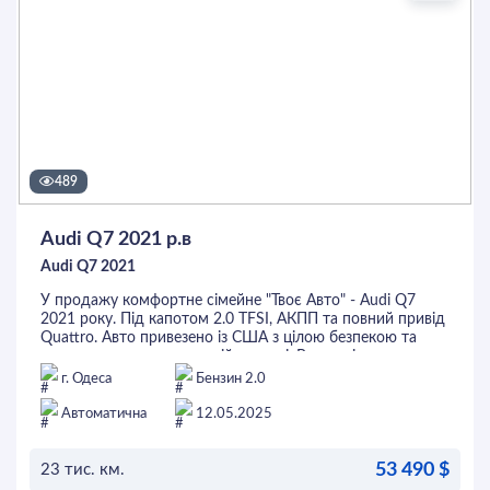
489
Audi Q7 2021 р.в
Audi Q7 2021
У продажу комфортне сімейне "Твоє Авто" - Audi Q7
2021 року. Під капотом 2.0 TFSI, АКПП та повний привід
Quattro. Авто привезено із США з цілою безпекою та
пошкодженнями по задній частині. В салоні темна
шкіра, електропривід передніх сидінь, підігрів всіх сидінь
г. Одеса
Бензин 2.0
та керма, вентиляція переднього ряду, датчик світла,
адаптивний круїз-контроль, 4-зонний клімат-контроль,
Автоматична
12.05.2025
музика Bang&Olufsen, система контролю сліпих зон,
камери 360° та багато іншого. Перед покупкою
53 490 $
автомобіль можна перевірити на будь-якому СТО.
23 тис. км.
Цей та інші авто ви можете придбати у кредит, лізинг, за