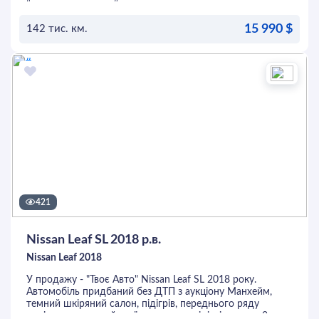
зони, музика Bose, пам'ять водійського сидіння,
автоматичне керування дальнім світлом та багато
15 990 $
іншого. Перед покупкою автомобіль можна перевірити
142 тис. км.
на будь-якому СТО. Це та інші авто можна придбати в
кредит або лізинг.
ОСТАВИТЬ ЗАЯВКУ
421
Nissan Leaf SL 2018 р.в.
Nissan Leaf 2018
У продажу - "Твоє Авто" Nissan Leaf SL 2018 року.
Автомобіль придбаний без ДТП з аукціону Манхейм,
темний шкіряний салон, підігрів, переднього ряду
сидінь, адаптивний круїз-контроль, підігрів керма, 2-