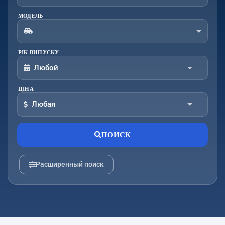
МОДЕЛЬ
РІК ВИПУСКУ
Любой
ЦІНА
От:
До:
Любая
От:
До:
ПОИСК
Расширенный поиск