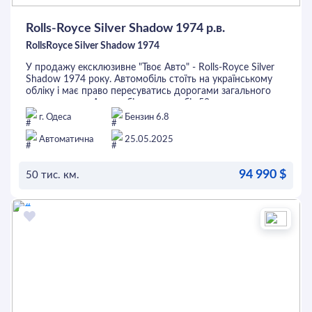
Rolls-Royce Silver Shadow 1974 р.в.
RollsRoyce Silver Shadow 1974
У продажу ексклюзивне "Твоє Авто" - Rolls-Royce Silver
Shadow 1974 року. Автомобіль стоїть на українському
обліку і має право пересуватись дорогами загального
користування. Автомобіль має пробіг 50 тис. км,
встановлено аудіосистему та бортовий комп'ютер. В
г. Одеса
Бензин 6.8
салоні натуральна світла шкіра, справжній шпон та
метал, круїз-контроль, електричні склопідіймачі та
Автоматична
25.05.2025
неповторна атмосфера. Перед покупкою автомобіль
можна перевірити на будь-якому СТО. Це та інші авто
94 990 $
можна придбати в кредит або лізинг.
50 тис. км.
ОСТАВИТЬ ЗАЯВКУ