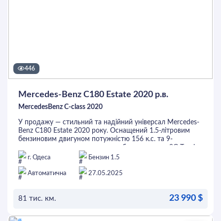
446
Mercedes-Benz C180 Estate 2020 р.в.
MercedesBenz C-class 2020
У продажу — стильний та надійний універсал Mercedes-
Benz C180 Estate 2020 року. Оснащений 1.5-літровим
бензиновим двигуном потужністю 156 к.с. та 9-
ступеневою автоматичною коробкою передач 9G-Tronic,
цей автомобіль забезпечує плавне та економічне
г. Одеса
Бензин 1.5
керування. Салон автомобіля вирізняється
високоякісними матеріалами та ергономічним дизайном.
Автоматична
27.05.2025
Серед основних опцій: двозонний клімат-контроль,
круїз-контроль, підігрів передніх сидінь, мультимедійна
23 990 $
система з підтримкою Apple CarPlay та Android Auto, а
81 тис. км.
також парктроніки для зручного паркування. Цей
універсал ідеально підходить для сімейних поїздок та
ОСТАВИТЬ ЗАЯВКУ