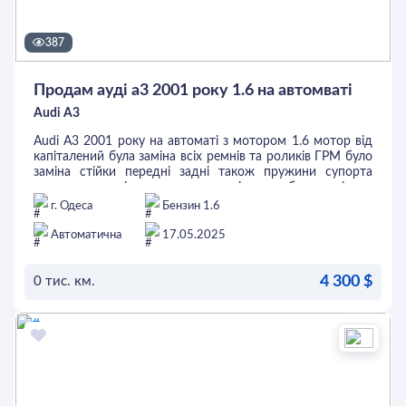
387
Продам ауді а3 2001 року 1.6 на автомваті
Audi A3
Audi A3 2001 року на автоматі з мотором 1.6 мотор від
капіталений була заміна всіх ремнів та роликів ГРМ було
заміна стійки передні задні також пружини супорта
диски тормозні колодки тормозні також було замінено
бензонасос в Баку решта питань за телефоном 096 821
г. Одеса
Бензин 1.6
89 86 821-89-86
Автоматична
17.05.2025
4 300 $
0 тис. км.
ОСТАВИТЬ ЗАЯВКУ