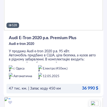
528
Audi E-Tron 2020 р.в. Premium Plus
Audi e-tron 2020
У продажу Audi e-tron 2020 р.в. 95 кВт.
Автомобіль придбано в США, ціла безпека, а кузов авто
в рідному забарвленні. В комплектацію входить:
панорамний дах, без ключовий доступ, камера заднього
огляду, бездротова зарядка, 4х зонний клімат,
г. Одеса
Електро (450км.)
адаптивний круїз, утримання в полосі, контроль сліпих
зон, підігріви всіх сидінь та керма, вентиляція
Автоматична
12.05.2025
переднього ряду, музична система Bang&Olufsen, багато
іншого.
36 990 $
Перед придбанням автомобіль можна перевірити на
47 тис. км. | Запас ходу 450 км
будь-якому СТО. Це та інші авто можна придбати в
кредит або лізинг.
ОСТАВИТЬ ЗАЯВКУ
Придивись, можливо саме це - Твоє Авто.