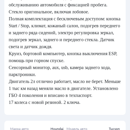
обслуживанию автомобиля с фиксацией пробега.
Стекло оригинальное, включая лобовое.
Полная комплектация с бесключевым доступом: кнопка
Start / Stop, климат, кожаный салон, подогрев переднего
и заднего ряда сидений, электро регулировка зеркал,
подогрев зеркал, заднего и переднего стекла. Датчик
света и датчик дождя.
Круиз, бортовой компьютер, кнопка выключения ЕЅР,
помощь при горном спуске.
Сенсорный монитор, aux, usb, камера заднего хода,
парктроники.
Двигатель 2л отлично работает, масло не берет. Меньше
1 тыс км назад меняли масло в двигателе. Установлено
ГБО 4 поколения и вписано в техпаспорт.
17 колеса с новой резиной. 2 ключа.
Марка авто
Hyundai
Модель авто
Tucson