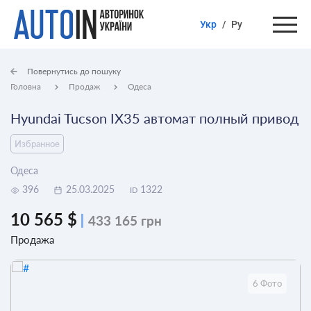
Укр
/
Ру
Повернутись до пошуку
Головна
Продаж
Одеса
Hyundai Tucson IX35 автомат полный привод
Избранное
Одеса
396
25.03.2025
1322
ID
10 565 $
433 165 грн
Продажа
6 Фото