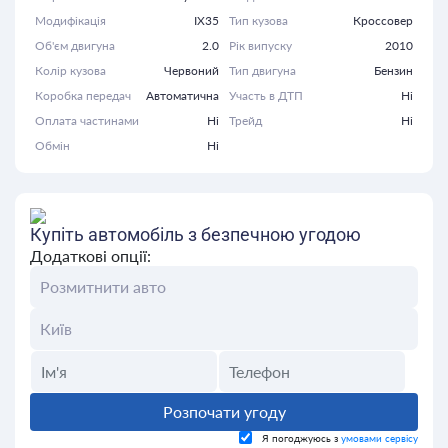
Модифікація
IX35
Тип кузова
Кроссовер
Об'єм двигуна
2.0
Рік випуску
2010
Колір кузова
Червоний
Тип двигуна
Бензин
Коробка передач
Автоматична
Участь в ДТП
Ні
Оплата частинами
Ні
Трейд
Ні
Обмін
Ні
Купіть автомобіль з безпечною угодою
Додаткові опції:
Розпочати угоду
Я погоджуюсь з
умовами сервісу