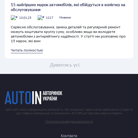
15 найгірших марок автомобілів, які обійдуться в копієчку на
обслуговування
13.01.25
1217
Новини
Сервісне обслуговування, заміна деталей та регулярний ремонт
можуть коштувати круглу суму, особливо якщо ви володієте
автомобілем з антирейтингу надійності. У статті ми розповімо про
15 марок, які вим
Читать полностью
Дивитись усі
Цей сайт несе інформаційну діяльність. Ми не даємо гарантуємо здійснення угоди та
достовірну інформацію оголошення. AUTOIN це торгова марка в Україні
Политика конфиденциальности
Контакти