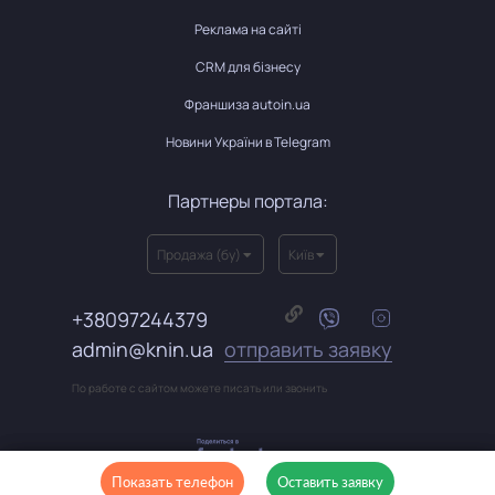
Реклама на сайті
CRM для бізнесу
Франшиза autoin.ua
Новини України в Telegram
Партнеры портала:
Продажа (бу)
Київ
+38097244379
admin@knin.ua
отправить заявку
По работе с сайтом можете писать или звонить
Показать телефон
Оставить заявку
Оставить заявку