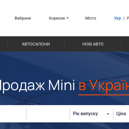
Вибране
Корисне
Місто
Укр
/
АВТОСАЛОНИ
НОВІ АВТО
Продаж Mini
в Украї
Рік випуску
Ціна
От:
До:
От: