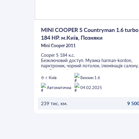
MINI COOPER S Countryman 1.6 turbo
184 HP. м.Київ, Позняки
Mini Cooper 2011
Cooper S 184 к.с.
Безключовий доступ. Музика harman-kordon,
парктроник, чорний потолок, ілюмінація салону,
комбінований салон.
Технічно облужена, без зауважень. Детальніше з
г. Київ
Бензин 1.6
телефоном
Автоматична
04.02.2025
239 тис. км.
9 500
ОСТАВИТЬ ЗАЯВКУ