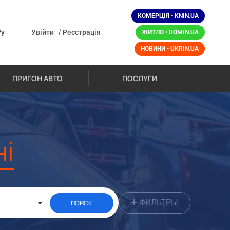
КОМЕРЦІЯ • KNIN.UA
/
Ру
Увійти
Реєстрація
ЖИТЛО • DOMIN.UA
НОВИНИ • UKRIN.UA
ПРИГОН АВТО
ПОСЛУГИ
ні
+
ФИЛЬТРЫ
ПОИСК
До: