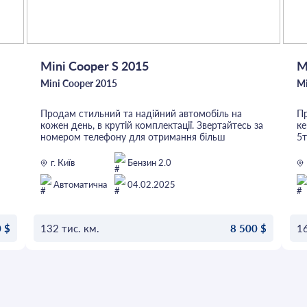
па
Лі
П
Б
Пе
Во
Mini Cooper S 2015
M
Дз
Mini Cooper 2015
Mi
ск
д
Са
Продам стильний та надійний автомобіль на
Пр
к
кожен день, в крутій комплектації. Звертайтесь за
ке
Pi
номером телефону для отримання більш
5т
Ка
детальної інформації.
Ко
за
ро
г. Київ
Бензин 2.0
Дв
а
п
II
не
Автоматична
04.02.2025
 $
132 тис. км.
8 500 $
16
ОСТАВИТЬ ЗАЯВКУ