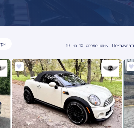
три
10
из
10
оголошень
Показувати