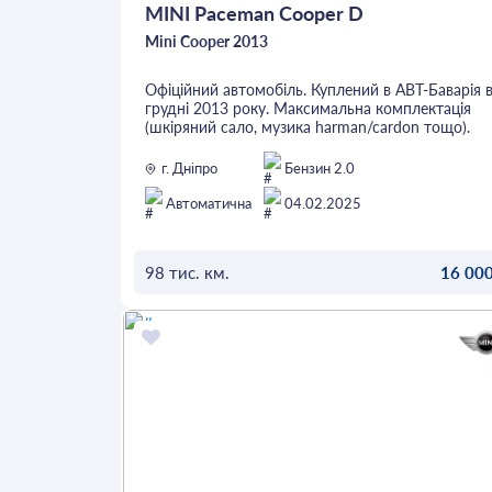
MINI Paceman Cooper D
Mini Cooper 2013
Офіційний автомобіль. Куплений в АВТ-Баварія 
грудні 2013 року. Максимальна комплектація
(шкіряний сало, музика harman/cardon тощо).
Один власник. ТО кожні 10 000 км на офіційном
сервісі. Відмінний стан.
г. Дніпро
Бензин 2.0
Автоматична
04.02.2025
98 тис. км.
16 000
ОСТАВИТЬ ЗАЯВКУ