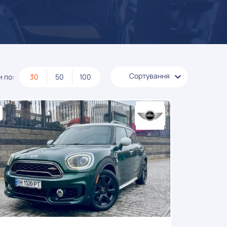
Сортування
 по:
30
50
100