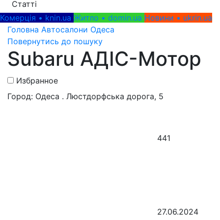
Статті
Комерція • knin.ua
Житло • domin.ua
Новини • ukrin.ua
Головна
Автосалони
Одеса
Повернутись до пошуку
Subaru АДІС-Мотор
Избранное
Город: Одеса . Люстдорфська дорога, 5
441
27.06.2024