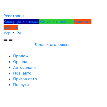
Реєстрація
Комерція • knin.ua
Житло • domin.ua
Новини •
ukrin.ua
Укр
/
Ру
Додати оголошення
Продаж
Оренда
Автосалони
Нові авто
Пригон авто
Послуги