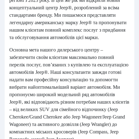
регіоні з 2023 року. В цей же рік ми відкрили новий
концептуальний центр Jeep®, розроблений за всіма
стандартами бренду. Ми пишаємося представляти
легендарну американську марку Jeep® та пропонувати
нашим клієнтам повний комплекс послуг з придбання
та обслуговування автомобілів цієї марки.
Основна мета нашого дилерського центру –
забезпечити своїм клієнтам максимально повний
перелік послуг, пов’язаних з купівлею та експлуатацією
автомобілів Jeep®. Наші консультанти завжди готові
надати вам професійну консультацію та допомогти
вибрати найоптимальніший варіант автомобіля. Ми
пропонуємо широкий модельний ряд автомобілів
Jeep®, які відповідають різним потребам наших клієнтів
– від великих SUV для сімейного відпочинку (Jeep
Cherokee/Grand Cherokee або Jeep Wagoneer/Jeep Grand
Wagoneer) та активного дозвілля (Jeep Wrangler) до
компактних міських кросоверів (Jeep Compass, Jeep