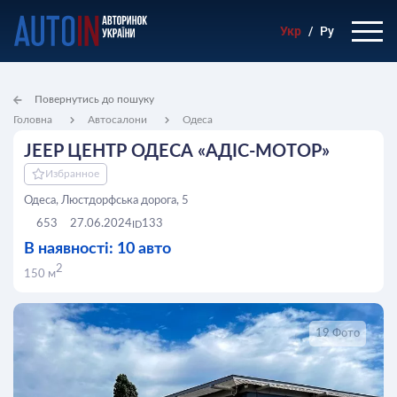
Укр
/
Ру
Повернутись до пошуку
Головна
Автосалони
Одеса
JEEP ЦЕНТР ОДЕСА «АДІС-МОТОР»
Избранное
Одеса, Люстдорфська дорога, 5
653
27.06.2024
133
ID
В наявності: 10 авто
2
150 м
19 Фото