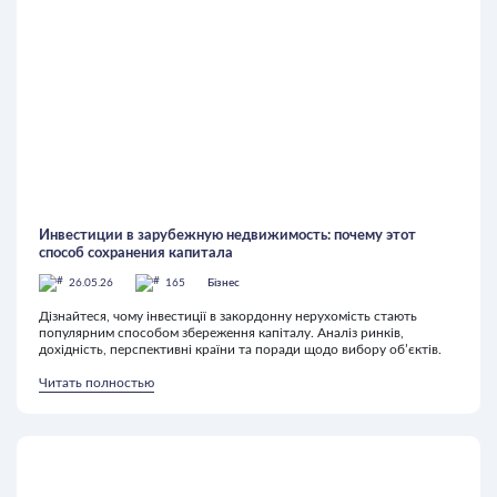
Инвестиции в зарубежную недвижимость: почему этот
способ сохранения капитала
26.05.26
165
Бізнес
Дізнайтеся, чому інвестиції в закордонну нерухомість стають
популярним способом збереження капіталу. Аналіз ринків,
дохідність, перспективні країни та поради щодо вибору об’єктів.
Читать полностью