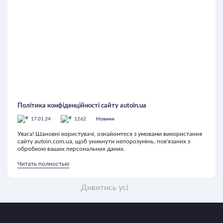
Політика конфіденційності сайту autoin.ua
17.01.24
1262
Новини
Увага! Шановні користувачі, ознайомтеся з умовами використання
сайту autoin.com.ua, щоб уникнути непорозумінь, пов'язаних з
обробкою ваших персональних даних.
Читать полностью
Дивитись усі