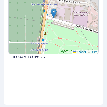
Leaflet
|
©
OSM
Панорама объекта