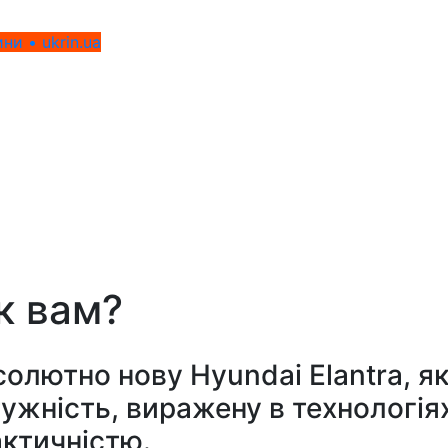
ни • ukrin.ua
к вам?
олютно нову Hyundai Elantra, як
ужність, виражену в технологіях
ктичністю.