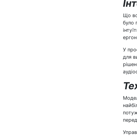
Ін
Що вс
було 
інтуї
ергон
У про
для в
рішен
аудіо
Те
Модел
найбі
потуж
перед
Управ