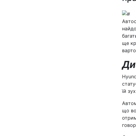
Автос
найдо
багат
ще кр
варто
Ди
Hyund
стату
їй зу
Автом
що во
отрим
говор