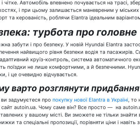
 і чітке. Автомобіль впевнено почувається на трасі, збе
остях, і при цьому залишається маневреним у міських 
рт та керованість, роблячи Elantra ідеальним варіанто
зпека: турбота про головне
жна забути і про безпеку. У новій Hyundai Elantra засто
печення найвищого рівня безпеки водія та пасажирів. 
 адаптивний круїз-контроль, система автоматичного екс
ть поїздки не лише комфортними, а й безпечними. Hyun
ки, і це очевидно відчувається.
у варто розглянути придбання 
 ви задумуєтеся про
покупку нової Elantra в Україні
, то
 сайт autoin.ua. Чому саме він? Все просто — на autoin.u
тавлених у вашому місті. Ви зможете не тільки знайти 
нижки та спеціальні пропозиції, порівняти ціни і навіть