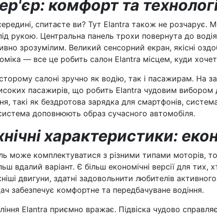
тер'єр: комфорт та технологі
ередині, спитаєте ви? Тут Elantra також не розчарує. М
під рукою. Центральна панель трохи повернута до воді
тивно зрозумілим. Великий сенсорний екран, якісні озд
оміка — все це робить салон Elantra місцем, куди хочет
сторому салоні зручно як водію, так і пасажирам. На з
исоких пасажирів, що робить Elantra чудовим вибором д
ня, такі як бездротова зарядка для смартфонів, систе
система доповнюють образ сучасного автомобіля.
хнічні характеристики: еко
ь може комплектуватися з різними типами моторів, т
льш вдалий варіант. Є більш економічні версії для тих, х
ніші двигуни, здатні задовольнити любителів активног
ач забезпечує комфортне та передбачуване водіння.
ління Elantra приємно вражає. Підвіска чудово справля