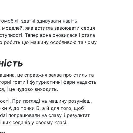
томобілі, здатні здивувати навіть
их моделей, яка встигла завоювати серця
тупності. Тепер вона оновилася і стала
що робить цю машину особливою та чому
ність
машина, це справжня заява про стиль та
торні грати і футуристичні фари надають
ся, і це чудово виходить.
сті. При погляді на машину розумієш,
ки А до точки Б, а й для того, щоб
ai попрацювали на славу, і результат
іших седанів у своєму класі.