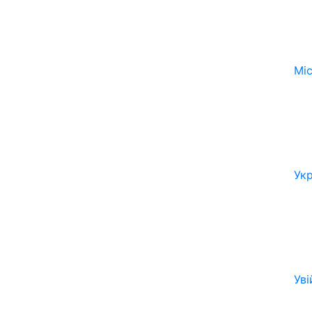
Мі
Ук
Уві