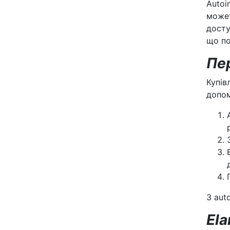
Autoi
может
досту
що по
Пер
Купів
допом
З aut
Ela