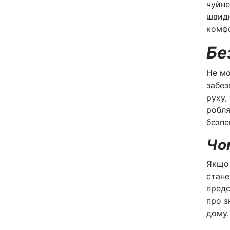
чуйне
швидк
комфо
Бе
Не мо
забез
руху,
робля
безпе
Чом
Якщо
стане
предс
про з
дому.