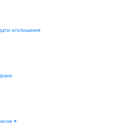
дати оголошення
бране
рисне