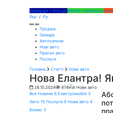
Комерція • knin.ua
Житло • domin.ua
Нови
Укр
/
Ру
Продаж
Оренда
Автосалони
Нові авто
Пригон авто
Послуги
Головна
Статті
Нове авто
Нова Елантра! Я
28.10.2024
874
Нове авто
Абс
Все
Новини
6
Електромобілі
3
пот
Авто
15
Послуги
9
Нове авто
4
пра
Бізнес
3