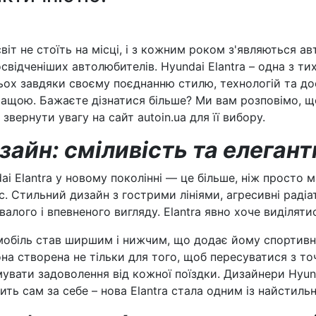
віт не стоїть на місці, і з кожним роком з'являються ав
свідченіших автолюбителів. Hyundai Elantra – одна з т
ьох завдяки своєму поєднанню стилю, технологій та дос
ащою. Бажаєте дізнатися більше? Ми вам розповімо, 
 звернути увагу на сайт autoin.ua для її вибору.
зайн: сміливість та елегант
ai Elantra у новому поколінні — це більше, ніж просто 
с. Стильний дизайн з гострими лініями, агресивні радіа
хвалого і впевненого вигляду. Elantra явно хоче виділяти
обіль став ширшим і нижчим, що додає йому спортивно
на створена не тільки для того, щоб пересуватися з точ
увати задоволення від кожної поїздки. Дизайнери Hyund
ить сам за себе – нова Elantra стала одним із найстильн