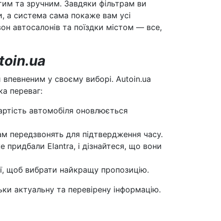
тим та зручним. Завдяки фільтрам ви
и, а система сама покаже вам усі
вон автосалонів та поїздки містом — все,
toin.ua
 впевненим у своєму виборі. Autoin.ua
ка переваг:
вартість автомобіля оновлюється
ам передзвонять для підтвердження часу.
 придбали Elantra, і дізнайтеся, що вони
ії, щоб вибрати найкращу пропозицію.
ьки актуальну та перевірену інформацію.