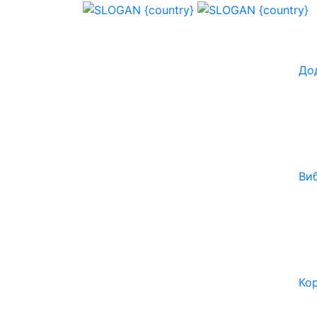
До
Ви
Ко