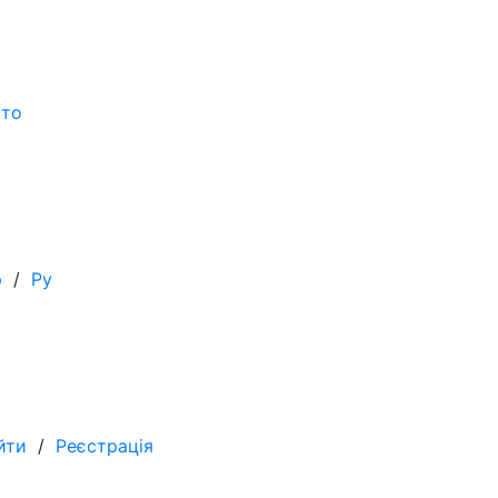
сто
р
/
Ру
йти
/
Реєстрація