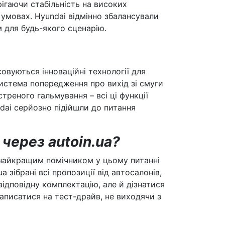
рігаючи стабільність на високих
умовах. Hyundai відмінно збалансували
м для будь-якого сценарію.
совуються інноваційні технології для
Система попередження про вихід зі смуги
треного гальмування – всі ці функції
dai серйозно підійшли до питання
через autoin.ua?
 найкращим помічником у цьому питанні
a зібрані всі пропозиції від автосалонів,
відповідну комплектацію, але й дізнатися
 записатися на тест-драйв, не виходячи з