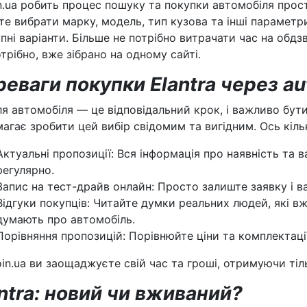
n.ua робить процес пошуку та покупки автомобіля прос
е вибрати марку, модель, тип кузова та інші параметр
пні варіанти. Більше не потрібно витрачати час на обдз
трібно, вже зібрано на одному сайті.
еваги покупки Elantra через au
ля автомобіля — це відповідальний крок, і важливо бути
агає зробити цей вибір свідомим та вигідним. Ось кіль
Актуальні пропозиції: Вся інформація про наявність та 
регулярно.
Запис на тест-драйв онлайн: Просто залиште заявку і в
Відгуки покупців: Читайте думки реальних людей, які вже
думають про автомобіль.
Порівняння пропозицій: Порівнюйте ціни та комплектац
oin.ua ви заощаджуєте свій час та гроші, отримуючи тіл
ntra: новий чи вживаний?