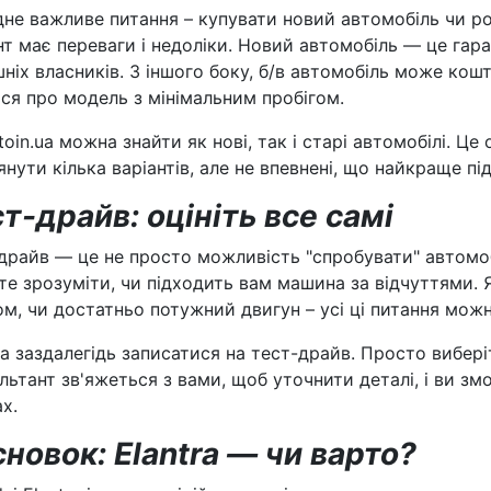
не важливе питання – купувати новий автомобіль чи ро
нт має переваги і недоліки. Новий автомобіль — це гара
ніх власників. З іншого боку, б/в автомобіль може ко
ся про модель з мінімальним пробігом.
toin.ua можна знайти як нові, так і старі автомобілі. Ц
янути кілька варіантів, але не впевнені, що найкраще під
т-драйв: оцініть все самі
драйв — це не просто можливість "спробувати" автомоб
е зрозуміти, чи підходить вам машина за відчуттями. Я
м, чи достатньо потужний двигун – усі ці питання можн
 заздалегідь записатися на тест-драйв. Просто вибері
льтант зв'яжеться з вами, щоб уточнити деталі, і ви з
х.
новок: Elantra — чи варто?