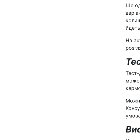
Ще од
варіа
колиш
йдеть
На au
розгл
Тес
Тест-
может
кермо
Можна
Консу
умова
Вис