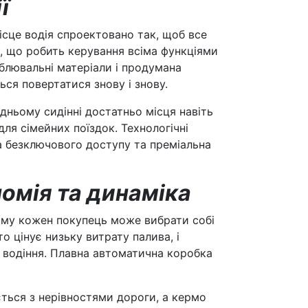
ї
ісце водія спроектовано так, щоб все
я, що робить керування всіма функціями
облювальні матеріали і продумана
ься повертатися знову і знову.
адньому сидінні достатньо місця навіть
ля сімейних поїздок. Технологічні
ма безключового доступу та преміальна
номія та динаміка
ому кожен покупець може вибрати собі
то цінує низьку витрату палива, і
о водіння. Плавна автоматична коробка
ється з нерівностями дороги, а кермо