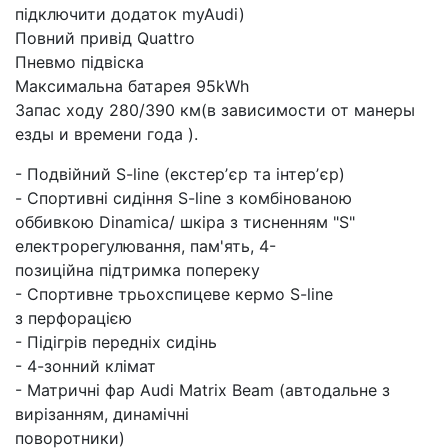
підключити додаток myAudi)
Повний привід Quattro
Пневмо підвіска
Максимальна батарея 95kWh
Запас ходу 280/390 км(в зависимости от манеры
езды и времени года ).
- Подвійний S-line (екстерʼєр та інтерʼєр)
- Спортивні сидіння S-line з комбінованою
оббивкою Dinamica/ шкіра з тисненням "S"
електрорегулювання, пам'ять, 4-
позиційна підтримка попереку
- Спортивне трьохспицеве кермо S-line
з перфорацією
- Підігрів передніх сидінь
- 4-зонний клімат
- Матричні фар Audi Matrix Beam (автодальне з
вирізанням, динамічні
поворотники)