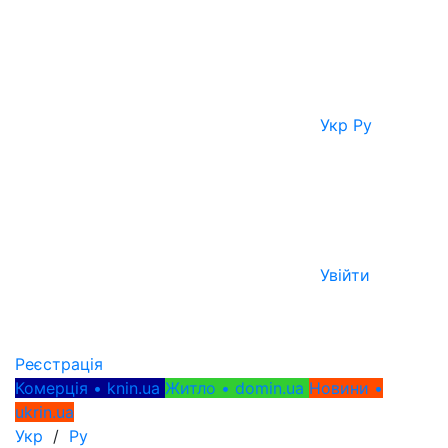
Укр
Ру
Увійти
Реєстрація
Комерція • knin.ua
Житло • domin.ua
Новини •
ukrin.ua
Укр
/
Ру