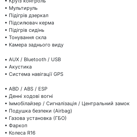
• Круїз контроль
• Мультируль
• Підігрів дзеркал
• Підсилювач керма
• Підігрів сидінь
• Тонування скла
• Камера заднього виду
• AUX / Bluetooth / USB
• Акустика
• Система навігації GPS
• ABD / ABS / ESP
• Денні ходові вогні
• Іммобілайзер / Сигналізація / Центральний замок
• Подушка безпеки (Airbag)
• Газова установка (ГБО)
• Фаркоп
• Колеса R16