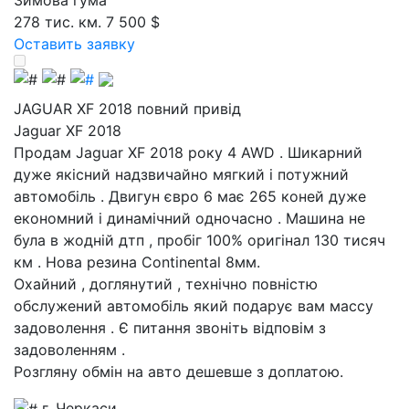
Зимова гума
278 тис. км.
7 500 $
Оставить заявку
JAGUAR XF 2018 повний привід
Jaguar XF 2018
Продам Jaguar XF 2018 року 4 AWD . Шикарний
дуже якісний надзвичайно мягкий і потужний
автомобіль . Двигун євро 6 має 265 коней дуже
економний і динамічний одночасно . Машина не
була в жодній дтп , пробіг 100% оригінал 130 тисяч
км . Нова резина Continental 8мм.
Охайний , доглянутий , технічно повністю
обслужений автомобіль який подарує вам массу
задоволення . Є питання звоніть відповім з
задоволенням .
Розгляну обмін на авто дешевше з доплатою.
г. Черкаси