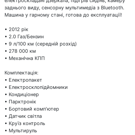
електроскладані дзеркала, підігрів сидінь, камеру
заднього виду, сенсорну мультимедіа з Bluetooth.
Машина у гарному стані, готова до експлуатації!
• 2012 рік
• 2.0 Газ/Бензин
• 9 л/100 км (середній розхід)
• 278 000 км
• МеханIчна КПП
Комплектація:
• Електропакет
• Електросклопiдйомники
• Кондиціонер
• Парктронік
• Бортовий комп'ютер
• Датчик світла
• Круїз контроль
• Мультируль