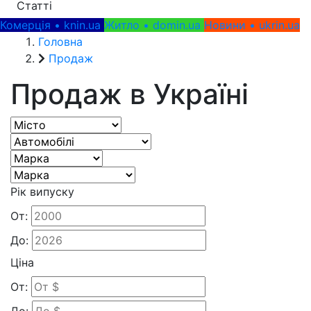
Статті
Комерція • knin.ua
Житло • domin.ua
Новини • ukrin.ua
Головна
Продаж
Продаж
в Україні
Рік випуску
От:
До:
Ціна
От:
До: