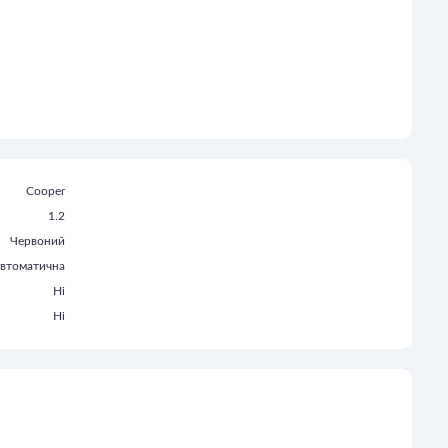
Cooper
1.2
Червоний
втоматична
Ні
Ні