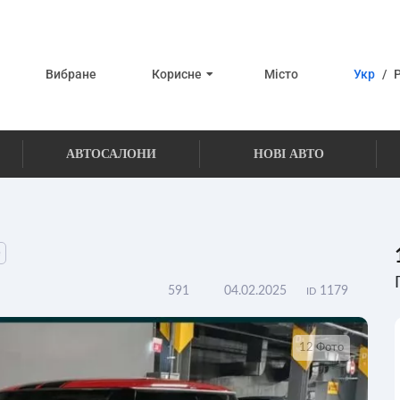
Вибране
Корисне
Місто
Укр
/
АВТОСАЛОНИ
НОВІ АВТО
е
591
04.02.2025
1179
ID
12 Фото