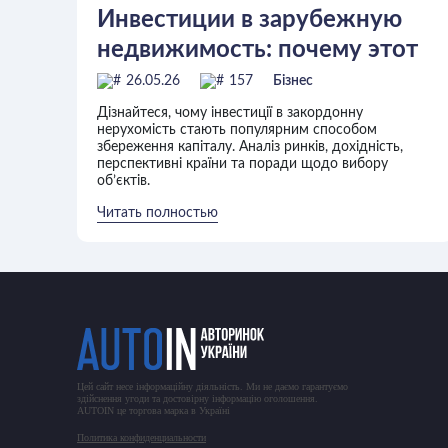
Инвестиции в зарубежную
недвижимость: почему этот
способ сохранения капитала
26.05.26
157
Бізнес
Дізнайтеся, чому інвестиції в закордонну
нерухомість стають популярним способом
збереження капіталу. Аналіз ринків, дохідність,
перспективні країни та поради щодо вибору
об’єктів.
Читать полностью
Цей сайт несе інформаційну діяльність. Ми не даємо гарантуємо
здійснення угоди та достовірну інформацію оголошення.
AUTOIN це торгова марка в Україні
Политика конфиденциальности