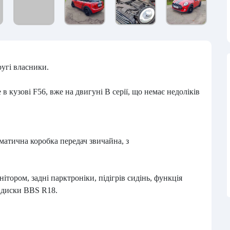
угі власники.
 кузові F56, вже на двигуні В серії, що немає недоліків
оматична коробка передач звичайна, з
тором, задні парктроніки, підігрів сидінь, функція
, диски BBS R18.