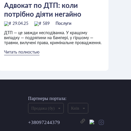
Адвокат по ДТП: коли
потрібно діяти негайно
29.04.25
589
Послуги
ДТП — це завжди несподіванка. У кращому
випадку — подряпини на бампері, у гіршому —
травми, вилучені права, кримінальне провадження.
Читать полностью
Партнеры портала:
Продажа (бу)
Київ
+38097244379