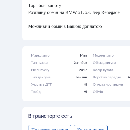
Торг біля капоту
Розгляну обмін на BMW x1, x3, Jeep Renegade
Можливий обмін з Вашою доплатою
Марка авто
Mini
Модель авто
Тип кузова
Хэтчбек
Об'єм двигуна
Рік випуску
2017
Колір кузова
Тип двигуна
Бензин
Коробка передач
А
Участь в ДТП
Ні
Оплата частинами
Трейд
Ні
Обмін
В транспорте есть
Подогрев сидения
Кондиционер