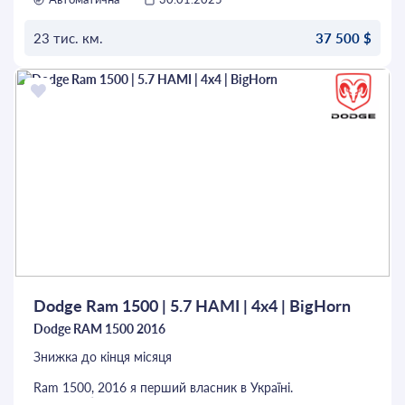
Авто своє, покупалось для себе з США з мінімальним
пошкодженням ходової частини. РАМА як нова,
пошкоджена НЕ була. Безпека уся ціла, не стріляла.
23 тис. км.
37 500 $
Стекла усі рідні, мопаровскі. Також розроблений свій
проект, зроблен дуже якісно і виглядає просто БОМБА)))
ОСТАВИТЬ ЗАЯВКУ
Салон комплектації Limited. Світлодіодна оптика,
акустика Harman Kardon і багато іншого. Машина
знаходится в Запоріжжі. З усіх питань-звертайтеся,
будемо домовлятися!
Dodge Ram 1500 | 5.7 HAMI | 4x4 | BigHorn
Dodge RAM 1500 2016
Знижка до кінця місяця
Ram 1500, 2016 я перший власник в Україні.
Двигун об'ємом 5,7 літрів, HEMI, встановлений газ.