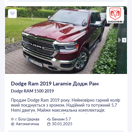
ОСТАВИТЬ ЗАЯВКУ
Dodge Ram 2019 Laramie Додж Рам
Dodge RAM 1500 2019
Продам Dodge Ram 2019 року. Неймовірно гарний колір
який поєднується з хромом. Надійний та потужний 5.7
Hemi двигун. Майже максимальна комплектація:
дистанційний запуск авто, безключовий доступ, кнопка
г. Біла Церква
Бензин 5.7
старт, датчики мертвих зон, двух-зонний клімат, підігрів
Автоматична
30.01.2025
та вентиляція сидінь, підігрів керма, передні та задні
парктроніки, адаптивний круїз, камера заднього виду,