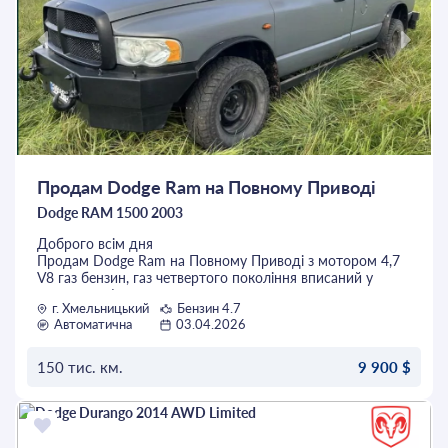
Продам Dodge Ram на Повному Приводі
Dodge RAM 1500 2003
Доброго всім дня
Продам Dodge Ram на Повному Приводі з мотором 4,7
V8 газ бензин, газ четвертого покоління вписаний у
техпаспорт!
г. Хмельницький
Бензин 4.7
Автомобіль має великий кузов на який можна грузити
Автоматична
03.04.2026
тільки по тех паспорті 2600кг
Це надійний автомобіль який проїде будь де і будь яку
погоду :
150 тис. км.
9 900 $
Так як резина Cooper Діскавері а також повний привід,
блокіровки понижені передачі
ОСТАВИТЬ ЗАЯВКУ
Все працює відміно
Якщо на обмін то ціна більша як і у всіх