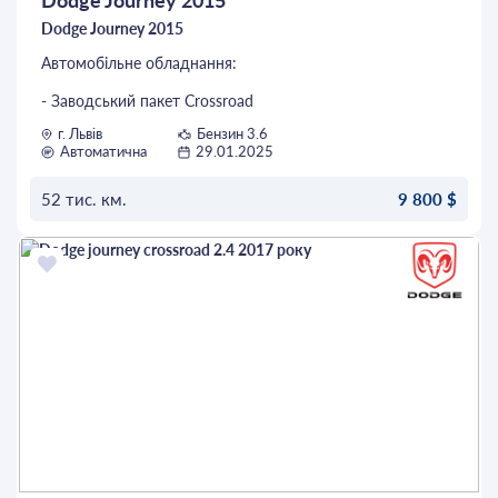
Dodge Journey 2015
Автомобільне обладнання:
- Заводський пакет Crossroad
г. Львів
Бензин 3.6
- Тоноване скло
Автоматична
29.01.2025
- Повний привід AWD
52 тис. км.
9 800 $
- 7-місна версія
ОСТАВИТЬ ЗАЯВКУ
- Шкіряна оббивка
- Альпійська аудіосистема
- Мультифункціональне кермо
- Люк в даху
- Легкосплавні диски
- Задні парктроніки
- Камера заднього виду