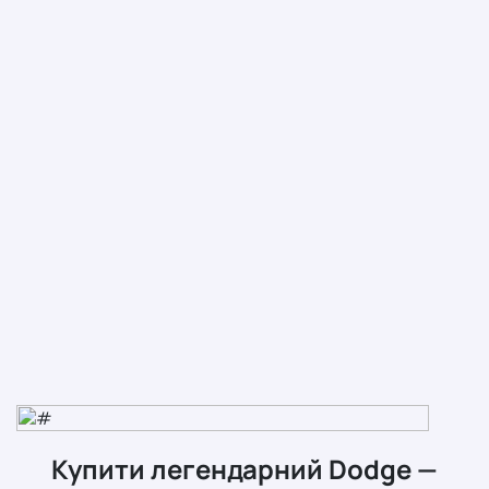
Встановлено захист двигуна та коробки Торг у капота!
Купити легендарний Dodge —