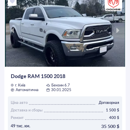
8.4'' Panasonic із підтримкою Apple Carplay/Android Auto
та європейськими картами і частотами радіо. Два ключі,
всі рідини - замінені, аккумулятор - апгрейд на 95Аг.
Бонусом реальному покупцю буде повний бак бензина
та weathertech гумові ковріки переднього ряду і
багажника, на додачу до рідних Premium ворсових.
Комплект зимової гуми Kumho - разом із авто
Звертайтесь, будете задоволені цією машиною. Якщо
телефон поза зоною - пишіть вайбером, телеграмом,
whatsapp
Dodge RAM 1500 2018
г. Київ
Бензин 6.7
Автоматична
30.01.2025
Ціна авто
Договорная
Доставка и сборы
1 500 $
Ремонт
400 $
35 500 $
49 тис. км.