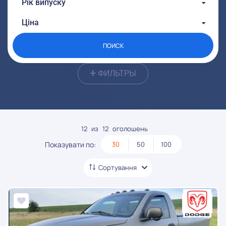
Рік випуску
От:
До:
Ціна
От:
До:
ПОИСК
+
ФИЛЬТРЫ
12
из
12
оголошень
Показувати по:
30
50
100
Сортування