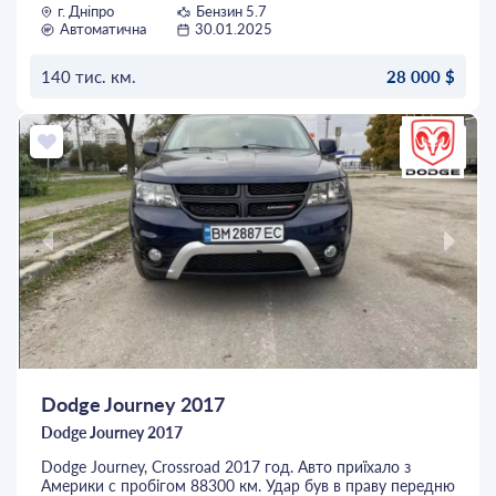
г. Дніпро
Бензин 5.7
Повний привід з чотирма режимами (тільки задній
Автоматична
30.01.2025
привід, понижаюча, блокування, автоматичне
підключення повного).
Велика кабіна - CrewCab.
140 тис. км.
28 000 $
Комплектація BigHorn - монітори, звук Alpine з
сабвуфером.
ОСТАВИТЬ ЗАЯВКУ
Пошкодження в США були мінімальні, шукав щоб була
пошкоджена решітка та оптика, з метою замінити все на
фірмову американську оптику AlphaRex.
Кузов вкритий лайнером, не дряпається.
Сталевий захист двигуна і коробки.
Пробіг можна підтвердити сервісним обслуговуванням,
є вся історія.
Майданчикам прохання не турбувати, дякую.
Dodge Journey 2017
Dodge Journey 2017
Dodge Journey, Crossroad 2017 год. Авто приїхало з
Америки с пробігом 88300 км. Удар був в праву передню