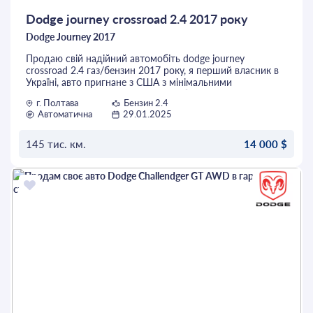
- Дзеркала з електроприводом та підігрівом
Dodge journey crossroad 2.4 2017 року
- Круїз-контроль
Dodge Journey 2017
Продаю свій надійний автомобіть dodge journey
- Трьохзонний клімат-контроль
crossroad 2.4 газ/бензин 2017 року, я перший власник в
Україні, авто пригнане з США з мінімальними
- Підігрів передніх сидінь
пошкодженнями. Авто повністю обслужене нічого
г. Полтава
Бензин 2.4
робити не треба. 1000 км назад замінено масла/фільтра.
- Підігрів керма
Автоматична
29.01.2025
Восени замінено тормозні диски передні , колодки в
круг, стійки амортизатори в круг. Замінено газовий
- Безключовий доступ
редуктор на новий.Світло led лампи, стекла фар поклеяні
145 тис. км.
14 000 $
дорогою захисною плівкою.Відповім на всі питання. Торг
- Підключення телефону через Bluetooth
можливий
ОСТАВИТЬ ЗАЯВКУ
- Радіо з великим кольоровим дисплеєм
- Можливість перегляду фільмів на кольорових дисплеях
- Екран для другого ряду сидінь
- Додатковий пакет для зберігання речей