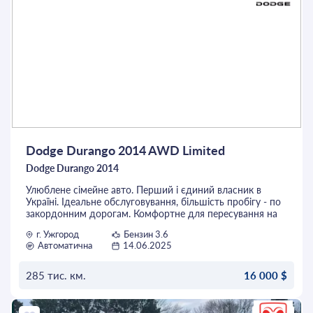
Dodge Durango 2014 AWD Limited
Dodge Durango 2014
Улюблене сімейне авто. Перший і єдиний власник в
Україні. Ідеальне обслуговування, більшість пробігу - по
закордонним дорогам. Комфортне для пересування на
великі відстані, а також приємне у їзді по місту. У тому
г. Ужгород
Бензин 3.6
числі і по розходу. Гарна комплектація LIMITED,
Автоматична
14.06.2025
електричний привід ляди багажника, ДХО, дуже
приємна Alpine акустика із сабвуфером, 6 місць, другий
ряд - супер комфортні капітанські сидіння із підігрівом
285 тис. км.
16 000 $
та підлокітниками, фаркоп, лед головне світло, жовті
повороти. Навіть задня бленда світиться вся і не
ОСТАВИТЬ ЗАЯВКУ
розбиралась. Окремо встановлена рідна мультимедія