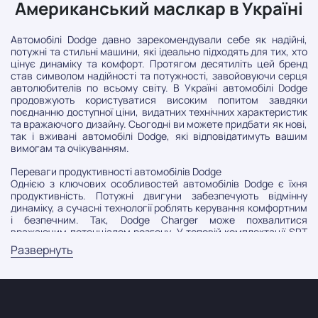
Американський маслкар в Україні
Автомобілі Dodge давно зарекомендували себе як надійні,
потужні та стильні машини, які ідеально підходять для тих, хто
цінує динаміку та комфорт. Протягом десятиліть цей бренд
став символом надійності та потужності, завойовуючи серця
автолюбителів по всьому світу. В Україні автомобілі Dodge
продовжують користуватися високим попитом завдяки
поєднанню доступної ціни, видатних технічних характеристик
та вражаючого дизайну. Сьогодні ви можете придбати як нові,
так і вживані автомобілі Dodge, які відповідатимуть вашим
вимогам та очікуванням.
Переваги продуктивності автомобілів Dodge
Однією з ключових особливостей автомобілів Dodge є їхня
продуктивність. Потужні двигуни забезпечують відмінну
динаміку, а сучасні технології роблять керування комфортним
і безпечним. Так, Dodge Charger може похвалитися
вражаючим потенціалом розгону. У топовій комплектації SRT
Hellcat цей седан оснащений двигуном потужністю 717 к.с., що
Развернуть
дозволяє йому розганятися до 100 км/год усього за 3,6
секунди. Це робить його ідеальним вибором для тих, хто цінує
швидкість і потужність.
Сімейний комфорт із Dodge Durango
Не менш популярним вибором для сімейних подорожей є