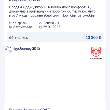
простим і комфортним!
Продам Додж Джорні , машина дуже комфортна ,
динамічна з оригінальним пробігом 66 тисяч км. Авто
Пишіть або телефонуйте – відповімо на всі ваші
має 7 місць! Гаражне зберігання! Торг біля автомобіля!
запитання!!!
г. Черкаси
Бензин 2.4
Автоматична
29.01.2025
66 тис. км.
13 300 $
ОСТАВИТЬ ЗАЯВКУ
Dodge Journey 2015