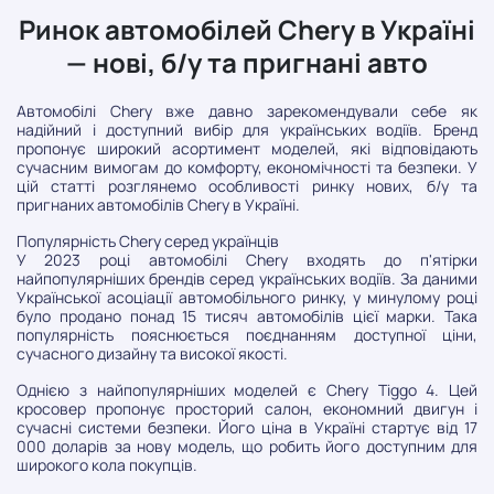
• Металлическое запасное колесо (докатка)
• Багажные рейлинги на крыше
Ринок автомобілей Chery в Україні
• Задний спойлер
— нові, б/у та пригнані авто
Автосалон "Павлоград-Авто".
г. Павлоград, ул. Днепровская, 334а.
Автомобілі Chery вже давно зарекомендували себе як
надійний і доступний вибір для українських водіїв. Бренд
пропонує широкий асортимент моделей, які відповідають
сучасним вимогам до комфорту, економічності та безпеки. У
цій статті розглянемо особливості ринку нових, б/у та
пригнаних автомобілів Chery в Україні.
Популярність Chery серед українців
У 2023 році автомобілі Chery входять до п'ятірки
найпопулярніших брендів серед українських водіїв. За даними
Української асоціації автомобільного ринку, у минулому році
було продано понад 15 тисяч автомобілів цієї марки. Така
популярність пояснюється поєднанням доступної ціни,
сучасного дизайну та високої якості.
Однією з найпопулярніших моделей є Chery Tiggo 4. Цей
кросовер пропонує просторий салон, економний двигун і
сучасні системи безпеки. Його ціна в Україні стартує від 17
000 доларів за нову модель, що робить його доступним для
широкого кола покупців.