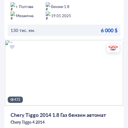
підфарбування(проблемні міста)!Гарна
комплектація:єлектропакет,кондиціонер,підігріви
г. Полтава
Бензин 1.8
сидінь,парктронік та багато іншого!Додатково
встановлено ГАЗ пропан(вписаний),захист
Механічна
19.01.2025
двигуна,ксенон,фаркоп,зроблено антикор!Будь яке
оформлення!Страховка!Торг!
6 000 $
130 тис. км.
ОСТАВИТЬ ЗАЯВКУ
472
Chery Tiggo 2014 1.8 Газ бензин автомат
Chery Tiggo 4 2014