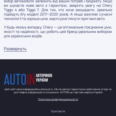
Вибір автомобіля залежить від ваших потреб і бюджету. Якщо
ви шукаєте нове авто з гарантією, зверніть увагу на Chery
Tiggo 4 або Tiggo 7. Для тих, хто хоче заощадити, ідеально
підійдуть б/у моделі 2017–2020 років. А якщо важливі сучасні
технології та хороша ціна, варто розглянути пригнані авто.
У будь-якому випадку, Chery — це оптимальне поєднання ціни,
якості та надійності, що робить цей бренд ідеальним вибором
для українських водіїв.
Развернуть
Цей сайт несе інформаційну діяльність. Ми не даємо гарантуємо здійснення угоди та
достовірну інформацію оголошення. AUTOIN це торгова марка в Україні
Политика конфиденциальности
Контакти