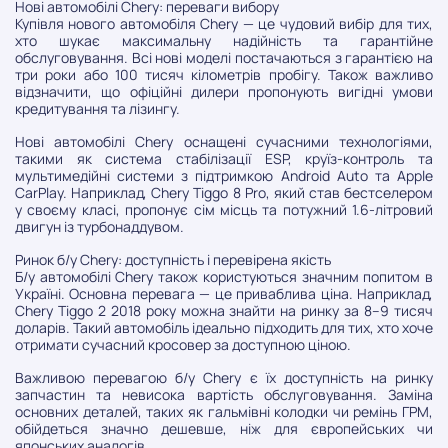
Нові автомобілі Chery: переваги вибору
Купівля нового автомобіля Chery — це чудовий вибір для тих,
хто шукає максимальну надійність та гарантійне
обслуговування. Всі нові моделі постачаються з гарантією на
три роки або 100 тисяч кілометрів пробігу. Також важливо
відзначити, що офіційні дилери пропонують вигідні умови
кредитування та лізингу.
Нові автомобілі Chery оснащені сучасними технологіями,
такими як система стабілізації ESP, круїз-контроль та
мультимедійні системи з підтримкою Android Auto та Apple
CarPlay. Наприклад, Chery Tiggo 8 Pro, який став бестселером
у своєму класі, пропонує сім місць та потужний 1.6-літровий
двигун із турбонаддувом.
Ринок б/у Chery: доступність і перевірена якість
Б/у автомобілі Chery також користуються значним попитом в
Україні. Основна перевага — це приваблива ціна. Наприклад,
Chery Tiggo 2 2018 року можна знайти на ринку за 8–9 тисяч
доларів. Такий автомобіль ідеально підходить для тих, хто хоче
отримати сучасний кросовер за доступною ціною.
Важливою перевагою б/у Chery є їх доступність на ринку
запчастин та невисока вартість обслуговування. Заміна
основних деталей, таких як гальмівні колодки чи ремінь ГРМ,
обійдеться значно дешевше, ніж для європейських чи
японських аналогів.