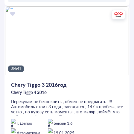
ОСТАВИТЬ ЗАЯВКУ
541
Chery Tiggo 3 2016год
Chery Tiggo 4 2016
Перекупам не беспокоить , обмен не предлагать !!!!
Автомобиль стоит 3 года , заводится , 147 к пробега, все
четко , по кузову есть моменты , кто маляр ,поймёт что
работы с ней не много . Посекло осколками после
прилёта . Есть летняя резина .
г. Дніпро
Бензин 1.6
Звоните.
Автоматична
19.01.2025