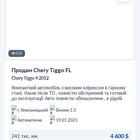
533
Продам Chery Tiggo FL
Chery Tiggo 4 2012
Компактний автомобіль з високим кліренсом в гарному
стані, тільки після ТО , повністю обслужений та готовий
до експлуатації. Авто повністю обезшумлене , в рідній
фарбі, без ДТП. Встановлено двусторонню сигналізацію,
задні парктроніки, релінги на даху, лінзовані біксенонові
г. Хмельницький
Бензин 1.3
фари, що дають гарне світло в темну пору доби. Також
встановлено ГБО 4 покоління. Торг присутній, авто
Автоматична
19.01.2025
переоформляється.
4 600 $
241 тис. км.