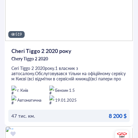
КАСКО повне, на рік!
Торг можливий, але- невеликий.
В своєму класі- найкращий.
Ціна і якість- кращої пропозиції, не знайдете.
519
Cheri Tiggo 2 2020 року
Chery Tiggo 2 2020
Ceri Tiggo 2 2020року.1 власник з
автосалону.Обслуговувався тільки на офіційному сервісу
м Києві (всі відмітки в сервісній книжці)(всі папери про
виконані роботи є)Коробка передач - механіка .Ходова
частина та двигун на відмінно.Мульти кермо,
г. Київ
Бензин 1.5
регулювання дзеркал, камера заднього виду,
кондиціонер (заправлений)блютуз. Нижня частина авто
Автоматична
19.01.2025
оброблена.2 комплекта ключів.2 комплекта гуми,зима-
літо.
8 200 $
47 тис. км.
ОСТАВИТЬ ЗАЯВКУ