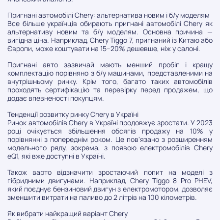
Пригнані автомобілі Chery: альтернатива новим і б/у моделям
Все більше українців обирають пригнані автомобілі Chery як
альтернативу новим та б/у моделям. Основна причина —
вигідна ціна. Наприклад, Chery Tiggo 7, пригнаний із Китаю або
Європи, може коштувати на 15–20% дешевше, ніж у салоні.
Пригнані авто зазвичай мають менший пробіг і кращу
комплектацію порівняно з б/у машинами, представленими на
внутрішньому ринку. Крім того, багато таких автомобілів
проходять сертифікацію та перевірку перед продажем, що
додає впевненості покупцям.
Тенденції розвитку ринку Chery в Україні
Ринок автомобілів Chery в Україні продовжує зростати. У 2023
році очікується збільшення обсягів продажу на 10% у
порівнянні з попереднім роком. Це пов'язано з розширенням
модельного ряду, зокрема, з появою електромобілів Chery
eQ1, які вже доступні в Україні.
Також варто відзначити зростаючий попит на моделі з
гібридними двигунами. Наприклад, Chery Tiggo 8 Pro PHEV,
який поєднує бензиновий двигун з електромотором, дозволяє
зменшити витрати на паливо до 2 літрів на 100 кілометрів.
Як вибрати найкращий варіант Chery