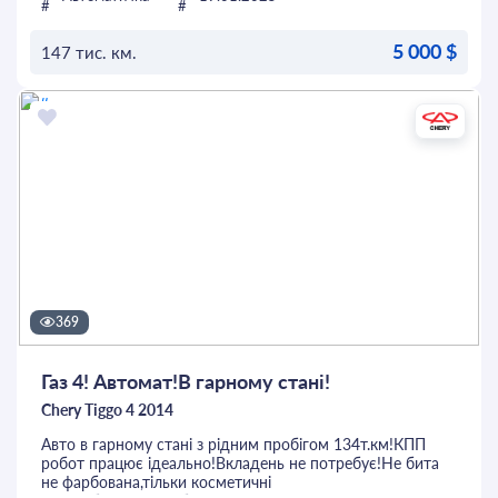
5 000 $
147 тис. км.
ОСТАВИТЬ ЗАЯВКУ
369
Газ 4! Автомат!В гарному стані!
Chery Tiggo 4 2014
Авто в гарному стані з рідним пробігом 134т.км!КПП
робот працює ідеально!Вкладень не потребує!Не бита
не фарбована,тільки косметичні