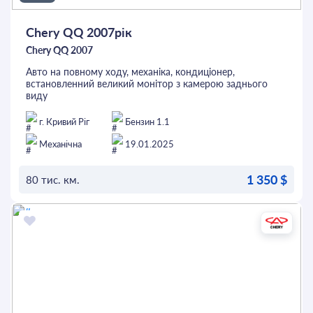
Chery QQ 2007рік
Chery QQ 2007
Авто на повному ходу, механіка, кондиціонер,
встановленний великий монітор з камерою заднього
виду
Зимова гума
Технічно авто без нарікань, сів та поїхав.
г. Кривий Ріг
Бензин 1.1
Документи в повному порядку, будь-який вид
оформлення
Механічна
19.01.2025
1 350 $
80 тис. км.
ОСТАВИТЬ ЗАЯВКУ