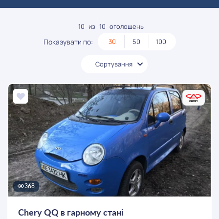
10
из
10
оголошень
Показувати по:
30
50
100
Сортування
368
Chery QQ в гарному стані