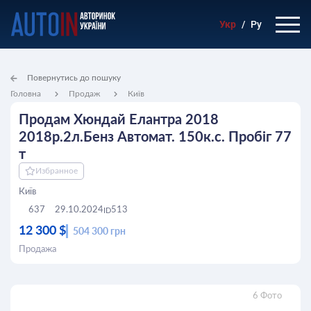
Укр
/
Ру
Повернутись до пошуку
Головна
Продаж
Київ
Продам Хюндай Елантра 2018
2018р.2л.Бенз Автомат. 150к.с. Пробіг 77
т
Избранное
Київ
637
29.10.2024
513
ID
12 300 $
504 300 грн
Продажа
6 Фото