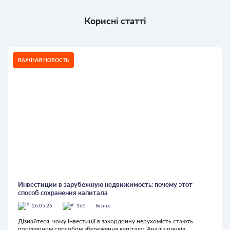
Корисні статті
ВАЖНАЯ НОВОСТЬ
Инвестиции в зарубежную недвижимость: почему этот
способ сохранения капитала
26.05.26
165
Бізнес
Дізнайтеся, чому інвестиції в закордонну нерухомість стають
популярним способом збереження капіталу. Аналіз ринків,