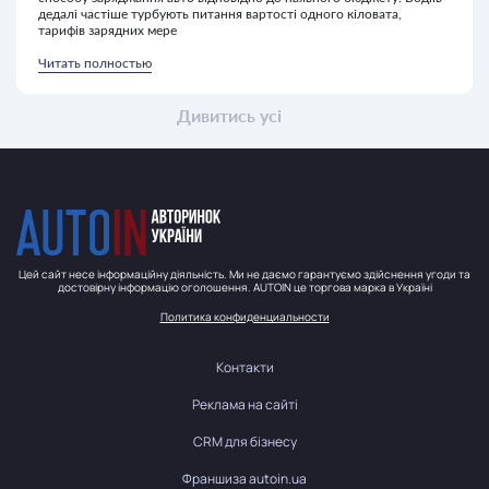
дедалі частіше турбують питання вартості одного кіловата,
тарифів зарядних мере
Читать полностью
Дивитись усі
Цей сайт несе інформаційну діяльність. Ми не даємо гарантуємо здійснення угоди та
достовірну інформацію оголошення. AUTOIN це торгова марка в Україні
Политика конфиденциальности
Контакти
Реклама на сайті
CRM для бізнесу
Франшиза autoin.ua