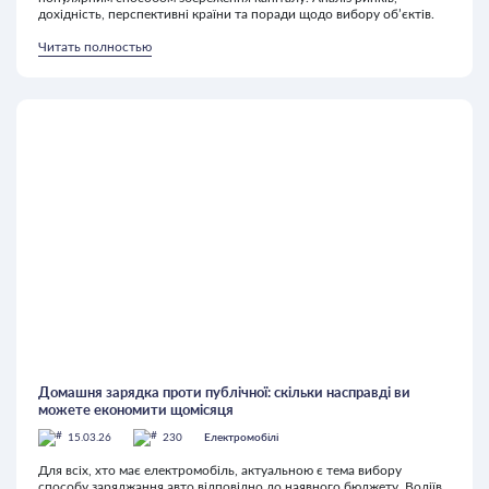
дохідність, перспективні країни та поради щодо вибору об’єктів.
Читать полностью
Домашня зарядка проти публічної: скільки насправді ви
можете економити щомісяця
15.03.26
230
Електромобілі
Для всіх, хто має електромобіль, актуальною є тема вибору
способу заряджання авто відповідно до наявного бюджету. Водіїв