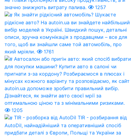
значно знижують витрату палива.
1257
Як знайти рідкісний автомобіль?
Шукаєте
рідкісне авто? На autoin.ua ви знайдете найбільший
вибір моделей в Україні. Швидкий пошук, детальні
описи, зручна комунікація з продавцями – все для
того, щоб ви знайшли саме той автомобіль, про
який мріяли.
1761
Автосалон або пригін авто: який спосіб вибрати
для покупки машини?
Купити авто в салоні чи
пригнати з-за кордону? Розбираємося в плюсах і
мінусах кожного варіанту та розповідаємо, як сайт
autoin.ua допоможе зробити правильний вибір.
Дізнайтеся, як знайти авто своєї мрії за
оптимальною ціною та з мінімальними ризиками.
1205
TIR - розборка від AutoDil
TIR - розбирання від
AutoDil, найнадійніший та оперативніший спосіб
придбати деталі з Європи, Польщі та України за