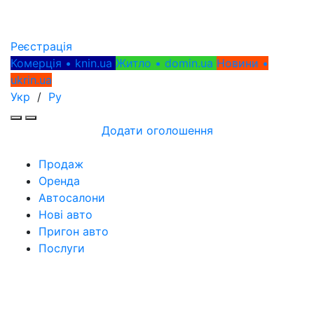
Реєстрація
Комерція • knin.ua
Житло • domin.ua
Новини •
ukrin.ua
Укр
/
Ру
Додати оголошення
Продаж
Оренда
Автосалони
Нові авто
Пригон авто
Послуги