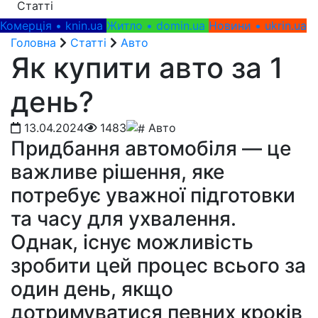
Статті
Комерція • knin.ua
Житло • domin.ua
Новини • ukrin.ua
Головна
Статті
Авто
Як купити авто за 1
день?
13.04.2024
1483
Авто
Придбання автомобіля — це
важливе рішення, яке
потребує уважної підготовки
та часу для ухвалення.
Однак, існує можливість
зробити цей процес всього за
один день, якщо
дотримуватися певних кроків