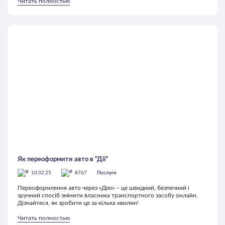
Читать полностью
Як переоформити авто в "Дії"
10.02.25
8767
Послуги
Переоформлення авто через «Дію» – це швидкий, безпечний і
зручний спосіб змінити власника транспортного засобу онлайн.
Дізнайтеся, як зробити це за кілька хвилин!
Читать полностью