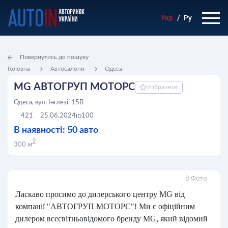
Укр
/
Ру
Повернутись до пошуку
Головна
Автосалони
Одеса
MG АВТОГРУП МОТОРС
Избранное
Одеса, вул. Інглезі, 15В
421
25.06.2024
100
ID
В наявності: 50 авто
2
300 м
8 Фото
Ласкаво просимо до дилерського центру MG від
компанії "АВТОГРУП МОТОРС"! Ми є офіційним
дилером всесвітньовідомого бренду MG, який відомий