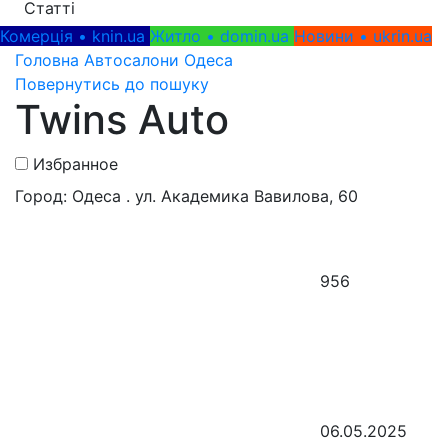
Статті
Комерція • knin.ua
Житло • domin.ua
Новини • ukrin.ua
Головна
Автосалони
Одеса
Повернутись до пошуку
Twins Auto
Избранное
Город: Одеса . ул. Академика Вавилова, 60
956
06.05.2025