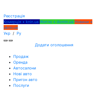
Реєстрація
Комерція • knin.ua
Житло • domin.ua
Новини •
ukrin.ua
Укр
/
Ру
Додати оголошення
Продаж
Оренда
Автосалони
Нові авто
Пригон авто
Послуги