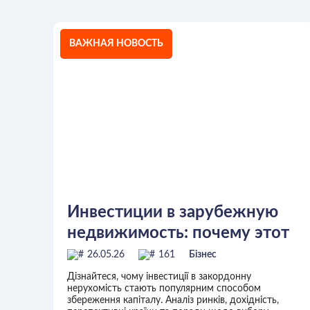
ВАЖНАЯ НОВОСТЬ
Инвестиции в зарубежную
недвижимость: почему этот
способ сохранения капитала
26.05.26
161
Бізнес
Дізнайтеся, чому інвестиції в закордонну
нерухомість стають популярним способом
збереження капіталу. Аналіз ринків, дохідність,