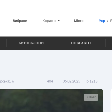
Вибране
Корисне
Місто
Укр
/
АВТОСАЛОНИ
НОВІ АВТО
рська), 6
404
06.02.2025
1213
ID
3 Фото