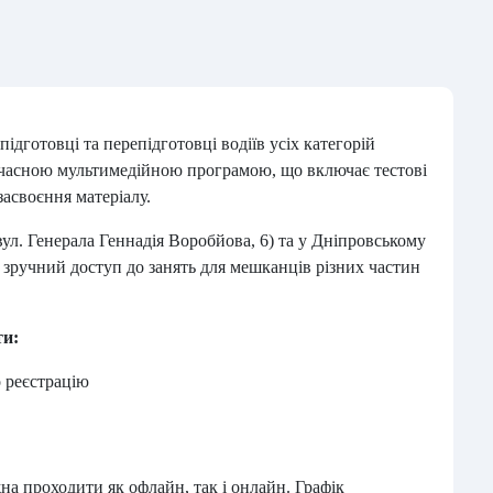
ідготовці та перепідготовці водіїв усіх категорій
учасною мультимедійною програмою, що включає тестові
засвоєння матеріалу.
вул. Генерала Геннадія Воробйова, 6) та у Дніпровському
є зручний доступ до занять для мешканців різних частин
ти:
о реєстрацію
жна проходити як офлайн, так і онлайн. Графік