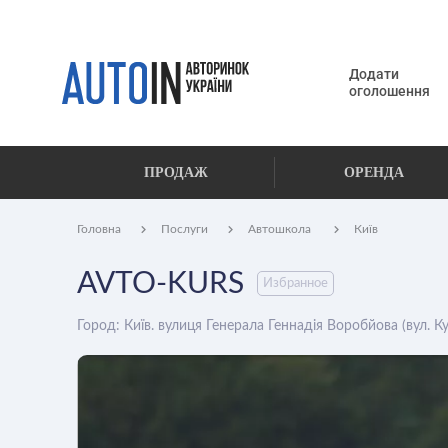
Додати
оголошення
ПРОДАЖ
ОРЕНДА
Головна
Послуги
Автошкола
Київ
AVTO-KURS
Избранное
Город: Київ. вулиця Генерала Геннадія Воробйова (вул. Ку