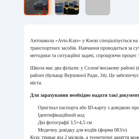
Автошкола «Avto-Kurs» у Києві спеціалізується на п
транспортних засобів. Навчання проводиться за с
методики та ситуаційні задачі, спрощуючи процес 
Школа має два філіали: у Солом’янському районі (
районі (бульвар Верховної Ради, 34). Це забезпечу
міста.
Для зарахування необхідно надати такі докумен
Оригінал паспорта або ID-карту з довідкою пр
Ідентифікаційний код
Дві фотографії 3,5×4,5 см
Медичну довідку для водіїв (форма 083/о)
Курс триває від 2 місяців, а теоретичні заняття мо