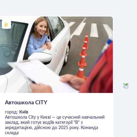
Автошкола CITY
Ав
город:
Київ
гор
Автошкола City у Києві — це сучасний навчальний
Авт
заклад, який готує водіїв категорії "В" з
орг
акредитацією, дійсною до 2025 року. Команда
80-
склада
дія