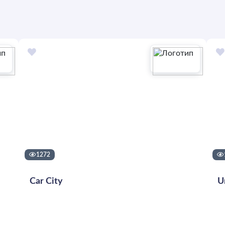
1272
Car City
U