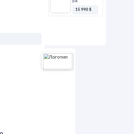
р.в.
15 990 $
Оставить
заявку
ЯВКУ
to