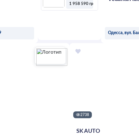
1 958 590 грн
Оставить
заявку
9
Одесса, вул. Ба
У
2738
SK AUTO