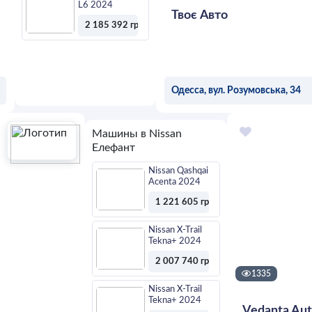
L6 2024
Твоє Авто
2 185 392 грн
Оставить
заявку
Одесса, вул. Розумовська, 34
ОСТАВИТЬ ЗА
Машины в Nissan
Елефант
Nissan Qashqai
Acenta 2024
1 221 605 грн
Оставить
заявку
Nissan X-Trail
Tekna+ 2024
2 007 740 грн
1335
Оставить
заявку
Nissan X-Trail
Tekna+ 2024
Vedanta Au