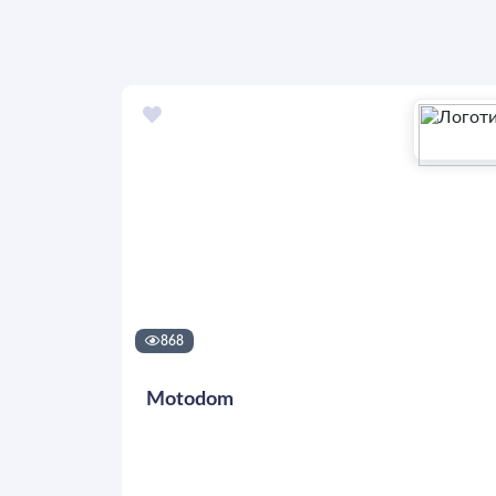
868
Motodom