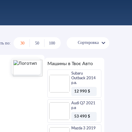
Сортировка
ть по:
30
50
100
Машины в Твоє Авто
Subaru
Outback 2014
р.в.
12 990 $
Оставить
заявку
Audi Q7 2021
р.в
53 490 $
Оставить
заявку
Mazda 3 2019