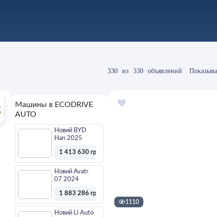
330
из
330
объявлений
Показыва
Машины в ECODRIVE
AUTO
Новий BYD
Han 2025
1 413 630 грн
Оставить
заявку
Новий Avatr
07 2024
1 883 286 грн
1110
Оставить
заявку
Новий Li Auto