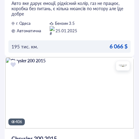
Авто яке дарує емоції, рідкісний колір, газ не працює,
коробка без питань, є кілька нюансів по мотору але їде
добре
г. Одеса
Бензин 3.5
Автоматична
25.01.2025
6 066 $
195 тис. км.
ОСТАВИТЬ ЗАЯВКУ
406
Chrysler 200 2015