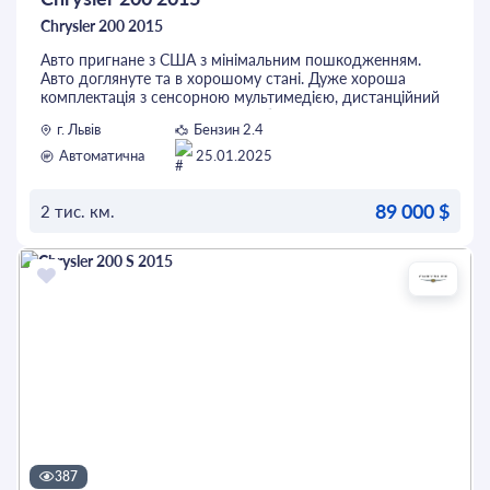
Chrysler 200 2015
Авто пригнане з США з мінімальним пошкодженням.
Авто доглянуте та в хорошому стані. Дуже хороша
комплектація з сенсорною мультимедією, дистанційний
запуск з ключа, парктроніки та багато іншого. Є
г. Львів
Бензин 2.4
можливість поставити газ. За деталями звертайтесь за
телефоном.
Автоматична
25.01.2025
89 000 $
2 тис. км.
ОСТАВИТЬ ЗАЯВКУ
387