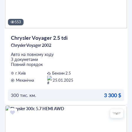
553
Chrysler Voyager 2.5 tdi
Chrysler Voyager 2002
Авто на повному ходу
З докуметами
Повний порядок
Хороша гума
г. Київ
Бензин 2.5
Замінені розхідники
Всі деталі за телефоном
Механічна
25.01.2025
3 300 $
300 тис. км.
ОСТАВИТЬ ЗАЯВКУ