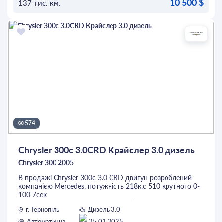
10 500 $
137 тис. км.
ОСТАВИТЬ ЗАЯВКУ
574
Chrysler 300c 3.0CRD Крайслер 3.0 дизель
Chrysler 300 2005
В продажі Chrysler 300c 3.0 CRD двигун розроблений
компанією Mercedes, потужність 218к.с 510 крутного 0-
100 7сек
Витрата палива 6.7л на 100, що робить його
г. Тернопіль
Дизель 3.0
економнішим варіантом у порівннні з бензиновими
моделями
Автоматична
25.01.2025