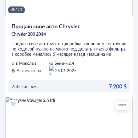
423
Продаю свое авто Chrysler
Chrysler 200 2014
Продаю свое авто ,мотор ,коробка в хорошем состоянии
по ходовой нужно не много под делать ,(масло фильтра
в коробке менялись 6 месяцев назад ) машина не
утопленник ,по всем вопросам обращайтесь по
г. Миколаїв
Бензин 2.4
телефону 06******83,готова к переоформлению
Автоматична
25.01.2025
7 200 $
250 тис. км.
ОСТАВИТЬ ЗАЯВКУ