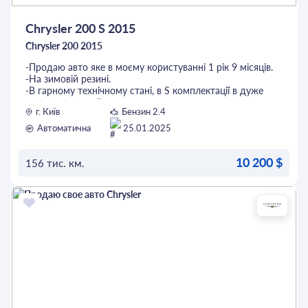
Chrysler 200 S 2015
Chrysler 200 2015
-Продаю авто яке в моєму користуванні 1 рік 9 місяців.
-На зимовій резині.
-В гарному технічному стані, в S комплектації в дуже
крутому кольорі!
г. Київ
Бензин 2.4
-Безключовий доступ.
-2 ключа, з дистанційним запуском двигуна.
Автоматична
25.01.2025
-Тонуваня скла (15).
-ЕВА коври.
10 200 $
-З комплектом
156 тис. км.
літньої гуми з встановленим ГБО!!!
-замінені свічки (ірідій)…
ОСТАВИТЬ ЗАЯВКУ
-замінено всі фільтри і мастило в двигуні.
-Автівка варта вашої уваги! Звертайтеся все розповім.
-МАЙДАНЧИКАМ та АВТОБіЗНЕСМЕНАМ НЕ
ТУРБУВАТИ!!!