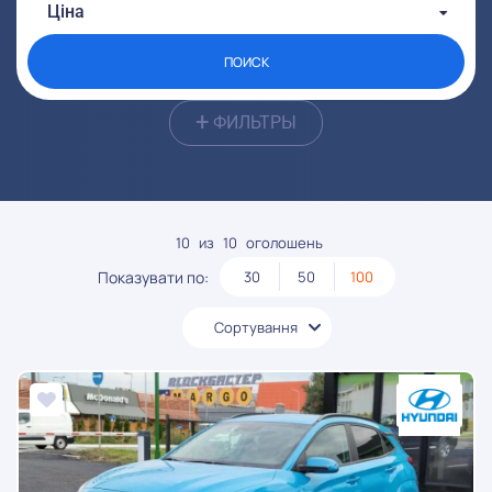
От:
До:
Ціна
От:
До:
ПОИСК
+
ФИЛЬТРЫ
10
из
10
оголошень
Показувати по:
30
50
100
Сортування