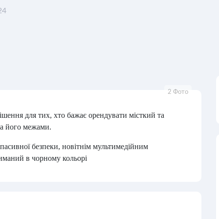
24
2 Фото
шення для тих, хто бажає орендувати місткий та
за його межами.
пасивної безпеки, новітнім мультимедійним
иманий в чорному кольорі