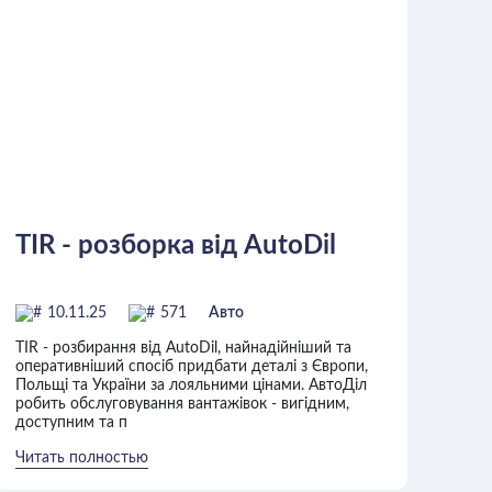
TIR - розборка від AutoDil
10.11.25
571
Авто
TIR - розбирання від AutoDil, найнадійніший та
оперативніший спосіб придбати деталі з Європи,
Польщі та України за лояльними цінами. АвтоДіл
робить обслуговування вантажівок - вигідним,
доступним та п
Читать полностью