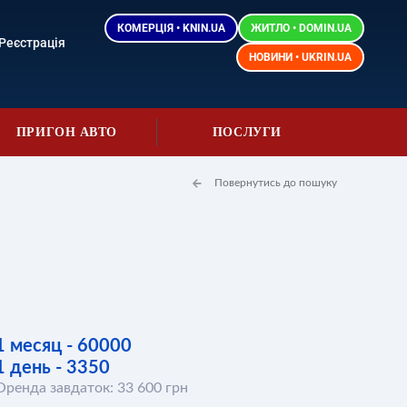
КОМЕРЦІЯ • KNIN.UA
ЖИТЛО • DOMIN.UA
Реєстрація
НОВИНИ • UKRIN.UA
ПРИГОН АВТО
ПОСЛУГИ
Повернутись до пошуку
1 месяц - 60000
1 день - 3350
Оренда завдаток: 33 600 грн