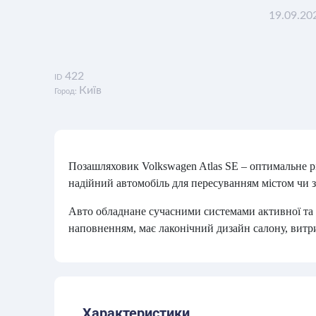
19.09.20
422
ID
Київ
Город:
Позашляховик Volkswagen Atlas SE – оптимальне рі
надійний автомобіль для пересуванням містом чи 
Авто обладнане сучасними системами активної та 
наповненням, має лаконічний дизайн салону, витр
Характеристики