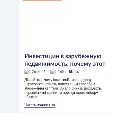
Инвестиции в зарубежную
недвижимость: почему этот
способ сохранения капитала
26.05.26
165
Бізнес
Дізнайтеся, чому інвестиції в закордонну
нерухомість стають популярним способом
збереження капіталу. Аналіз ринків, дохідність,
перспективні країни та поради щодо вибору
об’єктів.
Читать полностью