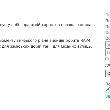
Ос
По
нує у собі справжній характер позашляховика зі
По
Ос
Ос
моменту і низького рівня викидів робить RAV4
для заміських доріг, так і для міських вулиць.
д
О
По
Vi