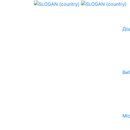
До
Ви
Мі