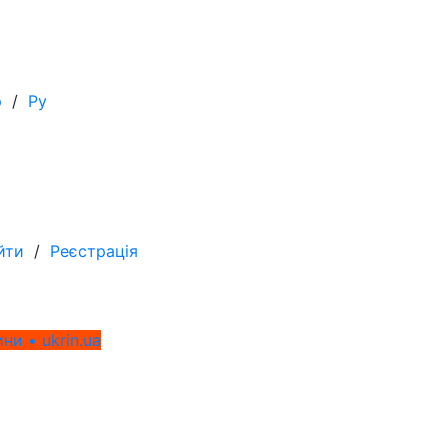
р
/
Ру
йти
/
Реєстрація
ни • ukrin.ua