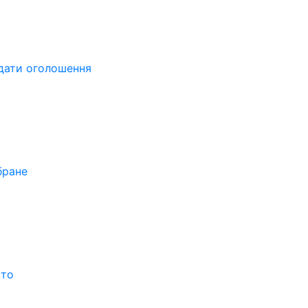
дати оголошення
бране
сто