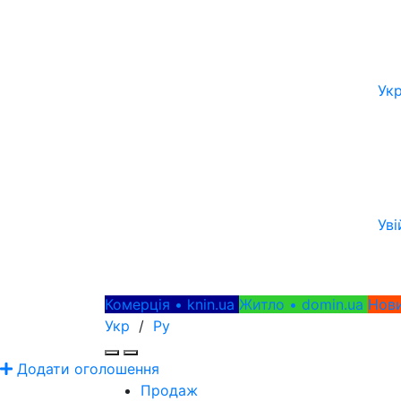
Ук
Уві
Комерція • knin.ua
Житло • domin.ua
Нови
Укр
/
Ру
Додати оголошення
Продаж