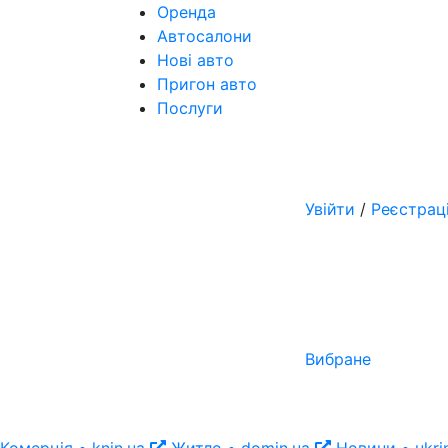
Оренда
Автосалони
Нові авто
Пригон авто
Послуги
Увійти
/
Реєстрац
Вибране
Комерція • knin.ua
Житло • domin.ua
Новини • ukri