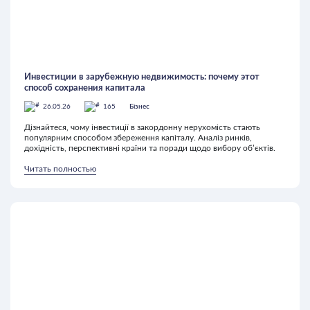
Инвестиции в зарубежную недвижимость: почему этот
способ сохранения капитала
26.05.26
165
Бізнес
Дізнайтеся, чому інвестиції в закордонну нерухомість стають
популярним способом збереження капіталу. Аналіз ринків,
дохідність, перспективні країни та поради щодо вибору об’єктів.
Читать полностью