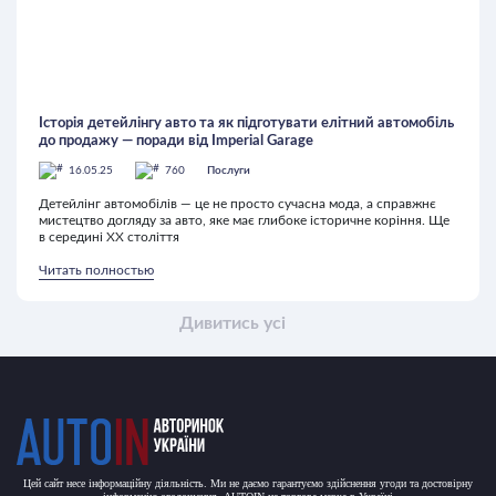
Історія детейлінгу авто та як підготувати елітний автомобіль
до продажу — поради від Imperial Garage
16.05.25
760
Послуги
Детейлінг автомобілів — це не просто сучасна мода, а справжнє
мистецтво догляду за авто, яке має глибоке історичне коріння. Ще
в середині ХХ століття
Читать полностью
Дивитись усі
Цей сайт несе інформаційну діяльність. Ми не даємо гарантуємо здійснення угоди та достовірну