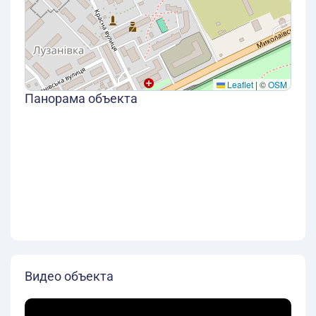
Leaflet
|
©
OSM
Панорама объекта
Видео объекта