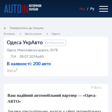
Укр
/
Ру
Повернутись до пошуку
Головна
Автосалони
Одеса
Одеса УкрАвто
Избранное
Одеса, Миколаївська дорога, 307В
754
08.07.2024
85
ID
В наявності: 200 авто
2
300 м
9 Фото
Ваш надійний автомобільний партнер — «Одеса-
АВТО»
Завдяки півстолітньому досвіду у сфері автомобільних