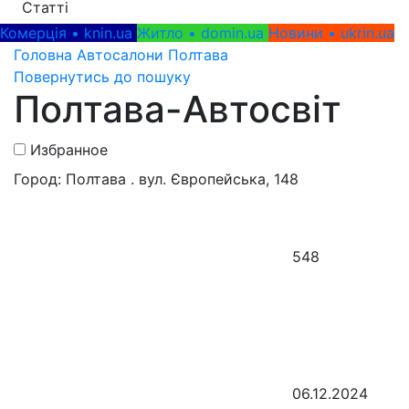
Статті
Комерція • knin.ua
Житло • domin.ua
Новини • ukrin.ua
Головна
Автосалони
Полтава
Повернутись до пошуку
Полтава-Автосвіт
Избранное
Город: Полтава . вул. Європейська, 148
548
06.12.2024