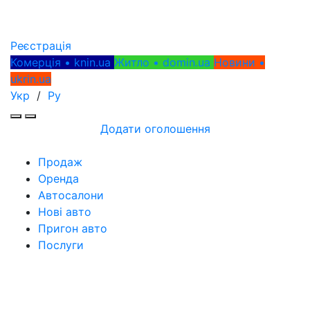
Реєстрація
Комерція • knin.ua
Житло • domin.ua
Новини •
ukrin.ua
Укр
/
Ру
Додати оголошення
Продаж
Оренда
Автосалони
Нові авто
Пригон авто
Послуги