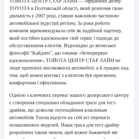
ТОЙОТА ЦЕНТР СТАР ЛАЙН — офіційний дилер
TOYOTA в Полтавській області, який розпочав свою
діяльність у 2007 році, ставши важливою частиною
автомобільної індустрії регіону. За роки роботи
компанія зарекомендувала себе як надійний партнер,
який постійно вдосконалює свій сервіс і підходи до
обслуговування клієнтів. Відповідно до японської
філософії "Кайдзен", що означає «безперервне
вдосконалення», ТОЙОТА ЦЕНТР СТАР ЛАЙН не
лише пропонує високоякісні автомобілі, а й працює над
тим, щоб кожен контакт з клієнтом був приємним,
комфортним і ефективним.
Однією з ключових переваг нашого дилерського центру
є створення спеціально обладнаної траси для тест-
драйвів, що дозволяє потенційним власникам
автомобілів Toyota відчути на собі всі переваги
позашляхових моделей. Наша траса для тест-драйву
розроблена таким чином, щоб кожен бажаючий міг