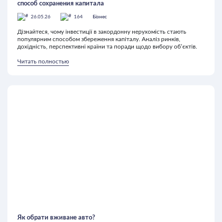
способ сохранения капитала
26.05.26
164
Бізнес
Дізнайтеся, чому інвестиції в закордонну нерухомість стають
популярним способом збереження капіталу. Аналіз ринків,
дохідність, перспективні країни та поради щодо вибору об’єктів.
Читать полностью
Як обрати вживане авто?