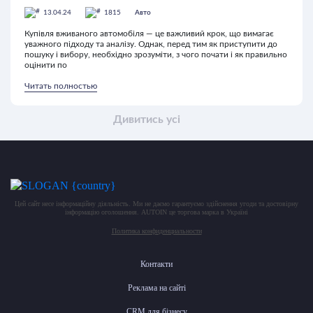
13.04.24
1815
Авто
Купівля вживаного автомобіля — це важливий крок, що вимагає
уважного підходу та аналізу. Однак, перед тим як приступити до
пошуку і вибору, необхідно зрозуміти, з чого почати і як правильно
оцінити по
Читать полностью
Дивитись усі
Цей сайт несе інформаційну діяльність. Ми не даємо гарантуємо здійснення угоди та достовірну
інформацію оголошення. AUTOIN це торгова марка в Україні
Политика конфиденциальности
Контакти
Реклама на сайті
CRM для бізнесу