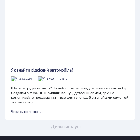
Як знайти рідкісний автомобіль?
28.10.24
1765
Авто
Шукаєте рідкісне авто? На autoin.ua ви знайдете найбільший вибір
моделей в Україні. Швидкий пошук, детальні описи, зручна
комунікація з продавцями – все для того, щоб ви знайшли саме той
автомобіль, п
Читать полностью
Дивитись усі