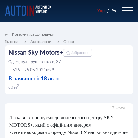
Укр
/
Ру
Повернутись до пошуку
Головна
Автосалони
Одеса
Nissan Sky Motors+
Избранное
Одеса, вул. Грушевського, 37
626
25.06.2024
99
ID
В наявності: 18 авто
2
80 м
17 Фото
Ласкаво запрошуємо до дилерського центру SKY
MOTORS+, який є офіційним дилером
всесвітньовідомого бренду Nissan! У нас ви знайдете не