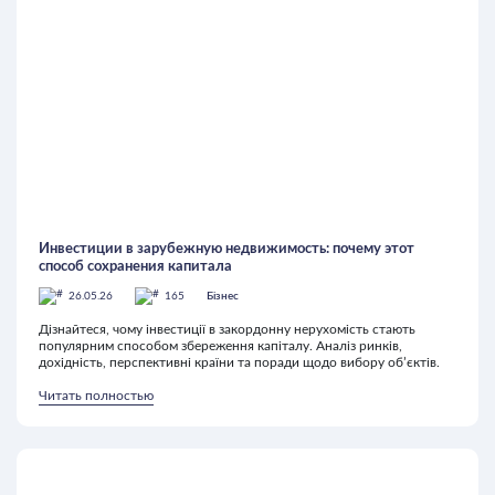
Инвестиции в зарубежную недвижимость: почему этот
способ сохранения капитала
26.05.26
165
Бізнес
Дізнайтеся, чому інвестиції в закордонну нерухомість стають
популярним способом збереження капіталу. Аналіз ринків,
дохідність, перспективні країни та поради щодо вибору об’єктів.
Читать полностью