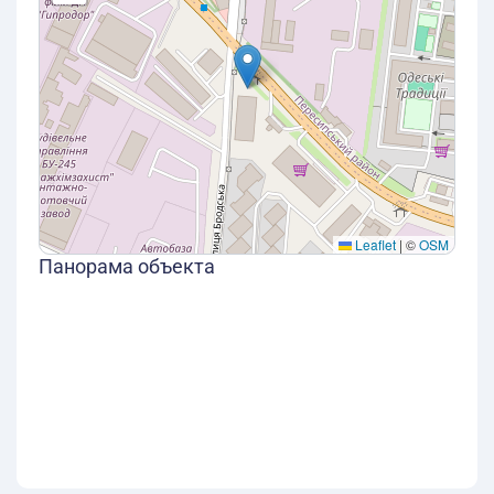
Leaflet
|
©
OSM
Панорама объекта