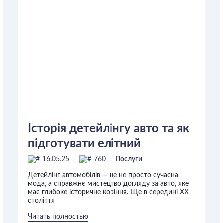
Історія детейлінгу авто та як
підготувати елітний
автомобіль до продажу —
16.05.25
760
Послуги
поради від Imperial Garage
Детейлінг автомобілів — це не просто сучасна
мода, а справжнє мистецтво догляду за авто, яке
має глибоке історичне коріння. Ще в середині ХХ
століття
Читать полностью