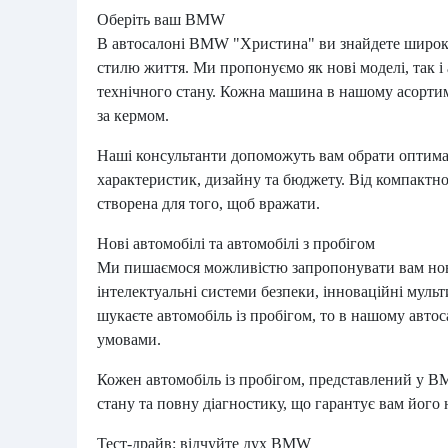
Оберіть ваш BMW
В автосалоні BMW "Христина" ви знайдете широкий
стилю життя. Ми пропонуємо як нові моделі, так і 
технічного стану. Кожна машина в нашому асортим
за кермом.
Наші консультанти допоможуть вам обрати оптима
характеристик, дизайну та бюджету. Від компакт
створена для того, щоб вражати.
Нові автомобілі та автомобілі з пробігом
Ми пишаємося можливістю запропонувати вам нові
інтелектуальні системи безпеки, інноваційні муль
шукаєте автомобіль із пробігом, то в нашому автос
умовами.
Кожен автомобіль із пробігом, представлений у 
стану та повну діагностику, що гарантує вам його н
Тест-драйв: відчуйте дух BMW