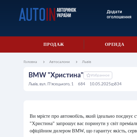
Додати
оголошення
ПРОДАЖ
ОРЕНДА
Головна
Автосалони
Львів
BMW "Христина"
Избранное
Львів, вул. П'ясецького, 1
684
10.05.2025
834
ID
Ви мрієте про автомобіль, який ідеально поєднує 
"Христина" запрошує вас поринути у світ преміал
офіційним дилером BMW, що гарантує якість, серві