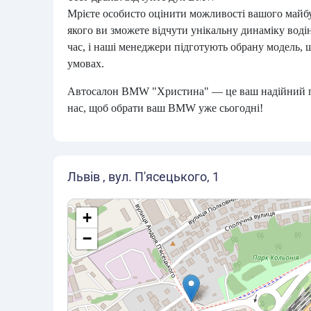
Мрієте особисто оцінити можливості вашого майбу
якого ви зможете відчути унікальну динаміку воді
час, і наші менеджери підготують обрану модель, 
умовах.
Автосалон BMW "Христина" — це ваш надійний пар
нас, щоб обрати ваш BMW уже сьогодні!
Львів , вул. П'ясецького, 1
+
−