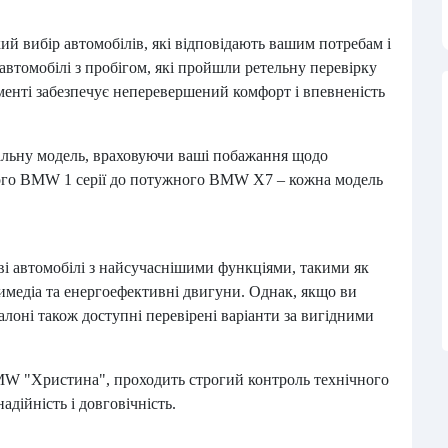
 вибір автомобілів, які відповідають вашим потребам і
автомобілі з пробігом, які пройшли ретельну перевірку
енті забезпечує неперевершений комфорт і впевненість
льну модель, враховуючи ваші побажання щодо
ного BMW 1 серії до потужного BMW X7 – кожна модель
 автомобілі з найсучаснішими функціями, такими як
тимедіа та енергоефективні двигуни. Однак, якщо ви
алоні також доступні перевірені варіанти за вигідними
BMW "Христина", проходить строгий контроль технічного
адійність і довговічність.