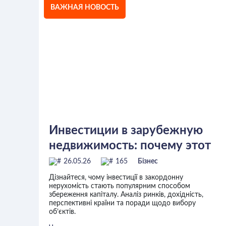
ВАЖНАЯ НОВОСТЬ
Инвестиции в зарубежную
недвижимость: почему этот
способ сохранения капитала
26.05.26
165
Бізнес
Дізнайтеся, чому інвестиції в закордонну
нерухомість стають популярним способом
збереження капіталу. Аналіз ринків, дохідність,
перспективні країни та поради щодо вибору
об’єктів.