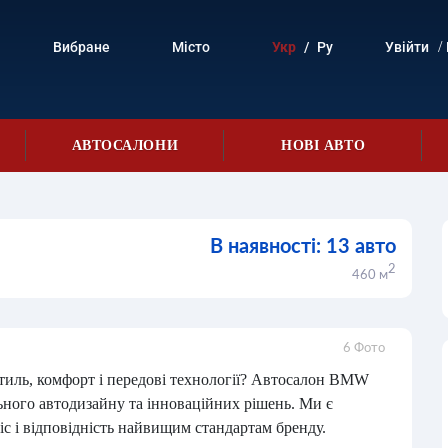
/
Вибране
Місто
Укр
/
Ру
Увійти
АВТОСАЛОНИ
НОВІ АВТО
В наявності: 13 авто
2
460 м
6 Фото
стиль, комфорт і передові технології? Автосалон BMW
ьного автодизайну та інноваційних рішень. Ми є
с і відповідність найвищим стандартам бренду.