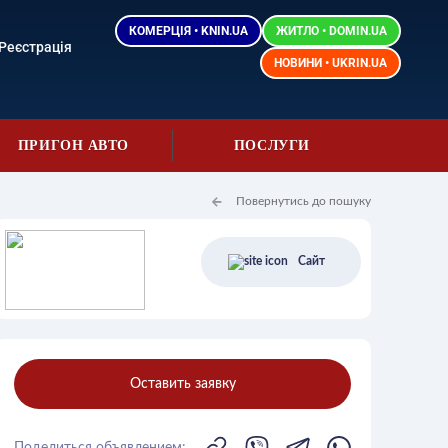
КОМЕРЦІЯ • KNIN.UA
ЖИТЛО • DOMIN.UA
Реєстрація
НОВИНИ • UKRIN.UA
ПРИГОН АВТО
ПОСЛУГИ
Повернутись до пошуку
Сайт
Оставить заявку
Поделиться объявлением: