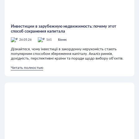
Инвестиции в зарубежную недвижимость: почему этот
способ сохранения капитала
26.05.26
161
Бізнес
Дізнайтеся, чому інвестиції в закордонну нерухомість стають
популярним способом збереження капіталу. Аналіз ринків,
дохідність, перспективні країни та поради щодо вибору об’єктів.
Читать полностью