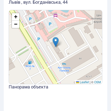
Львів , вул. Богданівська, 44
+
−
Leaflet
|
©
OSM
Панорама объекта