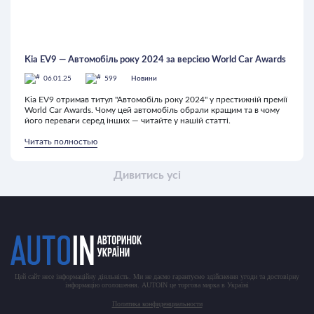
Kia EV9 — Автомобіль року 2024 за версією World Car Awards
06.01.25
599
Новини
Kia EV9 отримав титул "Автомобіль року 2024" у престижній премії
World Car Awards. Чому цей автомобіль обрали кращим та в чому
його переваги серед інших — читайте у нашій статті.
Читать полностью
Дивитись усі
Цей сайт несе інформаційну діяльність. Ми не даємо гарантуємо здійснення угоди та достовірну
інформацію оголошення. AUTOIN це торгова марка в Україні
Политика конфиденциальности