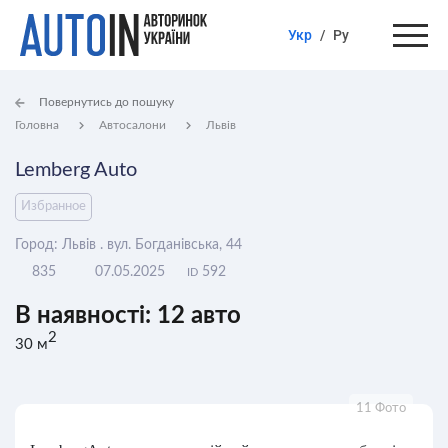
Укр
/
Ру
Повернутись до пошуку
Головна
Автосалони
Львів
Lemberg Auto
Избранное
Город: Львів . вул. Богданівська, 44
835
07.05.2025
592
ID
В наявності: 12 авто
2
30 м
11 Фото