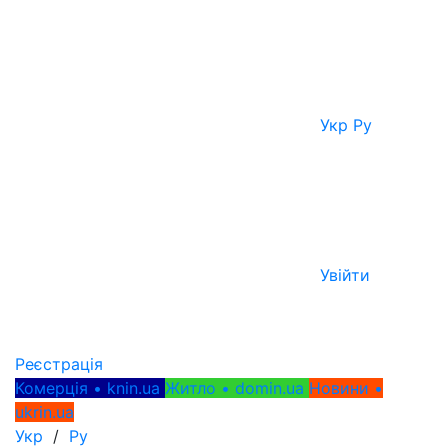
Укр
Ру
Увійти
Реєстрація
Комерція • knin.ua
Житло • domin.ua
Новини •
ukrin.ua
Укр
/
Ру