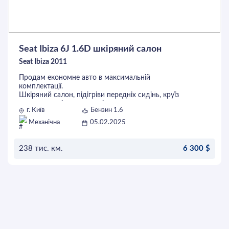
Seat Ibiza 6J 1.6D шкіряний салон
Seat Ibiza 2011
Продам економне авто в максимальній
комплектації.
Шкіряний салон, підігріви передніх сидінь, круїз
контроль, клімат, авто світло, керування
г. Київ
Бензин 1.6
мультимедією з керма, тонування. Розхід по місту
- 5.5 л/100 км. По кузову майже без зауважень.
Механічна
05.02.2025
Більш детально по телефону
238 тис. км.
6 300 $
ОСТАВИТЬ ЗАЯВКУ