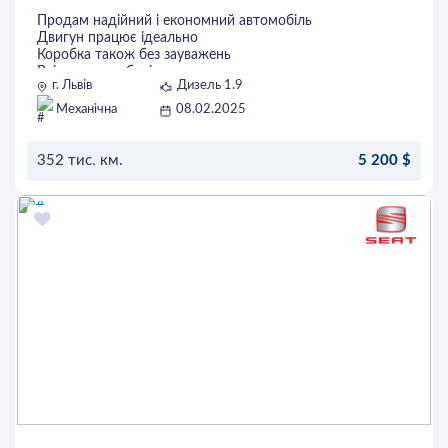
Продам надійний і економний автомобіль
Двигун працює ідеально
Коробка також без зауважень
Всі кнопки робочі
г. Львів
Дизель 1.9
Замінено комплект щеплення з демфером
Два ключі
Механічна
08.02.2025
Стан сів і поїхав
Без торгу
352 тис. км.
5 200 $
ОСТАВИТЬ ЗАЯВКУ