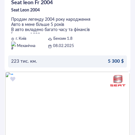
Seat leon Fr 2004
Seat Leon 2004
Продам легенду 2004 року народження
Авто в мене більше 5 років
В авто вкладено багато часу та фінансів
Їде на свої 300 сил
г. Київ
Бензин 1.8
Салон повністю в алькантарі
Мотор 1.8 Турбо (Bam)
Механічна
08.02.2025
КПП 6 ступка
Не димить , масло не жре !!!
Зібраний кований мотор ,пробіг 4000км
223 тис. км.
5 300 $
Турбина Kuro Gtx2864r оригінал купувалась за 1000€
Форсунки 550
ОСТАВИТЬ ЗАЯВКУ
Насос Aeromotive 340
Авто на зимовій гумі
Саб 400 ватт
Без торгу !!!