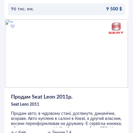
не потребує. Обмін не цікавить, адекватний торг у
капота вітається.
96 тис. км.
9 500 $
96 тис пробіг 10000$
ОСТАВИТЬ ЗАЯВКУ
Продам Seat Leon 2011р.
Seat Leon 2011
Продам авто, в чудовому стані, доглянуте, динамічне,
яскраве. Авто куплене в салоні в Києві, я другий власник,
восени переоформлював на дружину. Є сервісна книжка,
обслуговувалось на офіційнийних та клубних СТО. На
г. Київ
Бензин 1.4