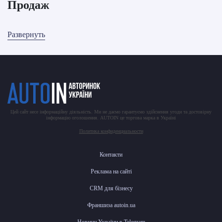
Продаж
Развернуть
Цей сайт несе інформаційну діяльність. Ми не даємо гарантуємо здійснення угоди та достовірну
інформацію оголошення. AUTOIN це торгова марка в Україні
Политика конфиденциальности
Контакти
Реклама на сайті
CRM для бізнесу
Франшиза autoin.ua
Новини України в Telegram