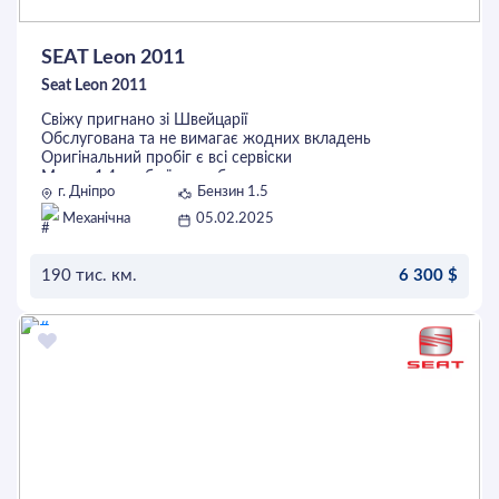
SEAT Leon 2011
Seat Leon 2011
Свіжу пригнано зі Швейцарії
Обслугована та не вимагає жодних вкладень
Оригінальний пробіг є всі сервіски
Мотор 1.4 турбо їсть добре
г. Дніпро
Бензин 1.5
Коробка 6 ступка
Нова гума
Механічна
05.02.2025
Кузов без корозії
Автомобіль повністю розмитнений і готовий до
постановки на Український облік
190 тис. км.
6 300 $
ОСТАВИТЬ ЗАЯВКУ