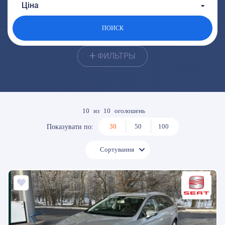
От:
До:
Ціна
От:
До:
ПОИСК
+
ФИЛЬТРЫ
10
из
10
оголошень
30
50
100
Показувати по:
Сортування