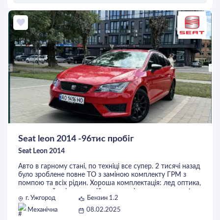
ОСТАВИТЬ ЗАЯВКУ
Seat leon 2014 -96тис пробіг
Seat Leon 2014
Авто в гарному стані, по техніці все супер. 2 тисячі назад
було зроблене повне ТО з заміною комплекту ГРМ з
помпою та всіх рідин. Хороша комплектація: лед оптика,
двохзонний клімат, задній парктронік, система старт/
г. Ужгород
Бензин 1.2
стоп, допомога при рушанні в гору та інше. Встановлена
кастомна вихлопна система звук дуже приємний та не
Механічна
08.02.2025
гучний. По кузову є підфарбування. Авто ніяких вкладень