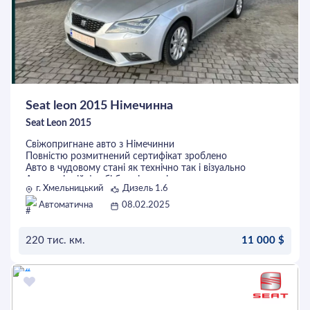
Seat leon 2015 Німечинна
Seat Leon 2015
Свіжопригнане авто з Німечинни
Повністю розмитнений сертифікат зроблено
Авто в чудовому стані як технічно так і візуально
Авто в рідній фарбі без підкрасів
г. Хмельницький
Дизель 1.6
Рідний пробіг 100%
Авто на класній комплектації
Автоматична
08.02.2025
VAG краща версія Гольфа
Два ключі
Можлива доставка авто в маше місто.
220 тис. км.
11 000 $
ОСТАВИТЬ ЗАЯВКУ