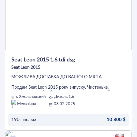
Seat Leon 2015 1.6 tdi dsg
Seat Leon 2015
МОЖЛИВА ДОСТАВКА ДО ВАШОГО МІСТА
Продам Seat Leon 2015 року випуску. Чистеньке,
свіженьке авто без будь яких запотівань , та проблем з
г. Хмельницький
Дизель 1.6
мотором коробкою ходовою. Салон сучасний та
збережений.
Механічна
08.02.2025
По комлектації:
Мульти руль
Утримання полос
190 тис. км.
10 800 $
Start/stop
Авто дальній
ОСТАВИТЬ ЗАЯВКУ
Круіз контроль