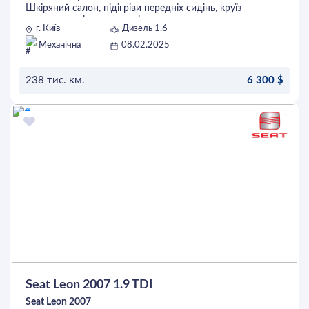
Шкіряний салон, підігріви передніх сидінь, круїз
контроль, клімат, авто світло, керування
г. Київ
Дизель 1.6
мультимедією з керма, тонування. Розхід по місту
- 5.5 л/100 км. По кузову майже без зауважень.
Механічна
08.02.2025
Більш детально по телефону
238 тис. км.
6 300 $
ОСТАВИТЬ ЗАЯВКУ
Seat Leon 2007 1.9 TDI
Seat Leon 2007