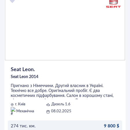
Клімат контроль 2-х зоний
Підігрів заднього скла
Задні парктроники
Мікроліфт двох передніх сидінь
Повноцінний бортовий комп?ютер з дублюванням стану
авто на центральний екран.
По авто є повна історія обслуговування , всі регламенти
типу масло, грм, і все інше робилось вчасно
Seat Leon.
Seat Leon 2014
Пригнано з Німеччини. Другий власник в Україні.
Технічно все добре. Оригінальний пробіг. Є два
косметичних підфарбування. Салон в хорошому стані,
нічого не затерто і не подряпано. Два ключа, датчики
г. Київ
Дизель 1.6
дощу, світла, адаптивне дальнє світло, круїз контроль,
клімат.
Механічна
08.02.2025
Майданчики і обмін не цікавить.
274 тис. км.
9 800 $