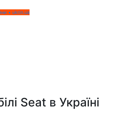
ни • ukrin.ua
ілі Seat
в Україні