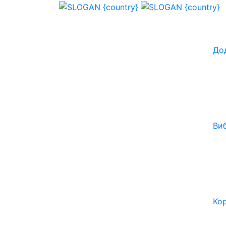
До
Ви
Ко