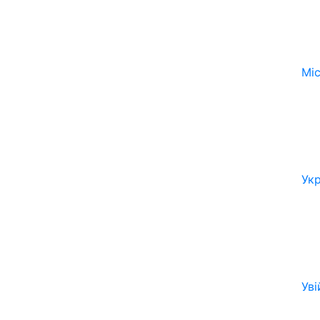
Мі
Ук
Уві