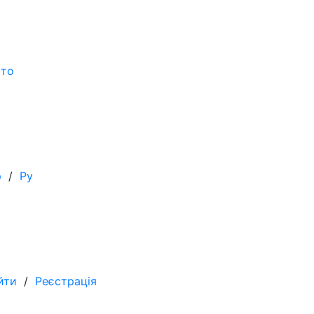
сто
р
/
Ру
йти
/
Реєстрація