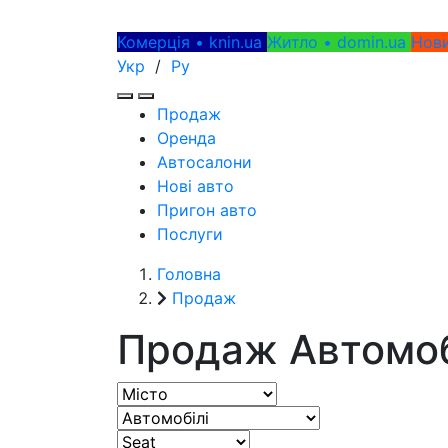
Комерція • knin.ua
Житло • domin.ua
Нови
Укр
/
Ру
Продаж
Оренда
Автосалони
Нові авто
Пригон авто
Послуги
Головна
Продаж
Продаж Автомоб