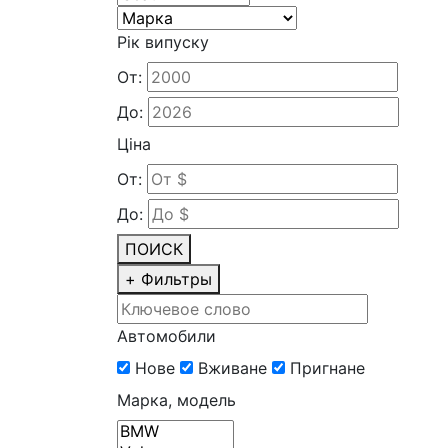
Рік випуску
От:
До:
Ціна
От:
До:
ПОИСК
+
Фильтры
Автомобили
Нове
Вживане
Пригнане
Марка, модель