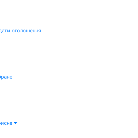
дати оголошення
бране
рисне