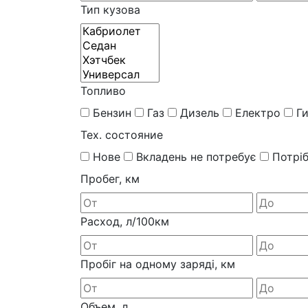
Тип кузова
Топливо
Бензин
Газ
Дизель
Електро
Г
Тех. состояние
Нове
Вкладень не потребує
Потрі
Пробег, км
Расход, л/100км
Пробіг на одному заряді, км
Объем, л