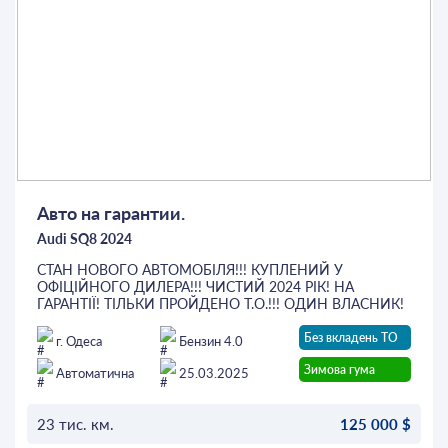
Авто на гарантии.
Audi SQ8 2024
СТАН НОВОГО АВТОМОБІЛЯ!!! КУПЛЕНИЙ У
ОФІЦІЙНОГО ДИЛЕРА!!! ЧИСТИЙ 2024 РІК! НА
ГАРАНТІЇ! ТІЛЬКИ ПРОЙДЕНО Т.О.!!! ОДИН ВЛАСНИК!
ВСІ ДЕТАЛІ КУЗОВА В ЗАВОДСЬКОМУ ОКРАСІ!!!
- АБСОЛЮТНО ВЕСЬ АВТОМОБІЛЬ І ІНТЕРЄР САЛОНУ
Без вкладень ТО
г. Одеса
Бензин 4.0
ЗАКЛЕЯНИЙ ЗАХИСНОЮ ПЛІВКОЮ.
Зимова гума
- ІНТЕРЄР САЛОНУ КАРБОН.
Автоматична
25.03.2025
- BLACK ПАКЕТ.
- ПНЕВМОПІДВІСКА.
- ПОВОРОТНА ЗАДНЯ ВІСЬ.
23 тис. км.
125 000 $
- КОМФОРТНИЙ ДОСТУП.