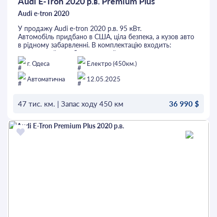
Audi E-Tron 2020 р.в. Premium Plus
Audi e-tron 2020
У продажу Audi e-tron 2020 р.в. 95 кВт.
Автомобіль придбано в США, ціла безпека, а кузов авто
в рідному забарвленні. В комплектацію входить:
панорамний дах, без ключовий доступ, камера заднього
огляду, бездротова зарядка, 4х зонний клімат,
г. Одеса
Електро (450км.)
адаптивний круїз, утримання в полосі, контроль сліпих
зон, підігріви всіх сидінь та керма, вентиляція
Автоматична
12.05.2025
переднього ряду, музична система Bang&Olufsen, багато
іншого.
Перед придбанням автомобіль можна перевірити на
47 тис. км. | Запас ходу 450 км
36 990 $
будь-якому СТО. Це та інші авто можна придбати в
кредит або лізинг.
ОСТАВИТЬ ЗАЯВКУ
Придивись, можливо саме це - Твоє Авто.