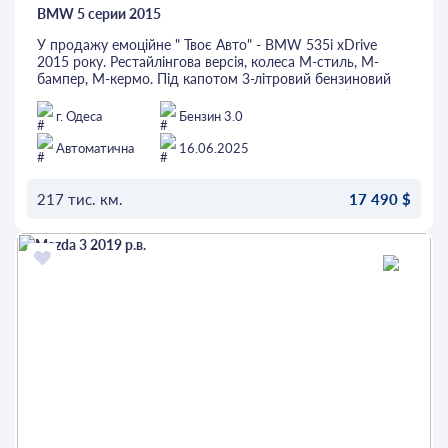
BMW 5 серии 2015
У продажу емоційне " Твоє Авто" - BMW 535i xDrive
2015 року. Рестайлінгова версія, колеса М-стиль, М-
бампер, М-кермо. Під капотом 3-літровий бензиновий
двигун потужністю 306 к.с. та АКПП. По США були
незначні пошкодження та ціла безпека. Фарбовано
г. Одеса
Бензин 3.0
тільки капот, крила були замінені. В салоні темна шкіра,
2-зонний клімат-контроль, круїз-контроль, підігрів
Автоматична
16.06.2025
керма, підігрів всіх сидінь, проекція на лобове скло та
багато іншого. Перед покупкою автомобіль можна
перевірити на будь-якому СТО. Це та інші авто можна
217 тис. км.
17 490 $
придбати в кредит або лізинг.
ОСТАВИТЬ ЗАЯВКУ