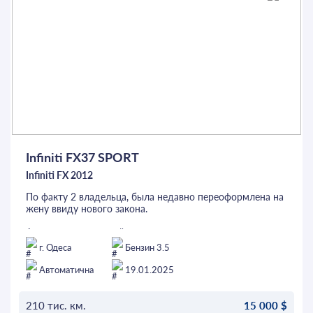
Infiniti FX37 SPORT
Infiniti FX 2012
По факту 2 владельца, была недавно переоформлена на
жену ввиду нового закона.
Aвто в максимальной комплектации.
Официальный авто, не Америка!
г. Одеса
Бензин 3.5
Не Был в ДТП!!!
Автоматична
19.01.2025
210 тис. км.
15 000 $