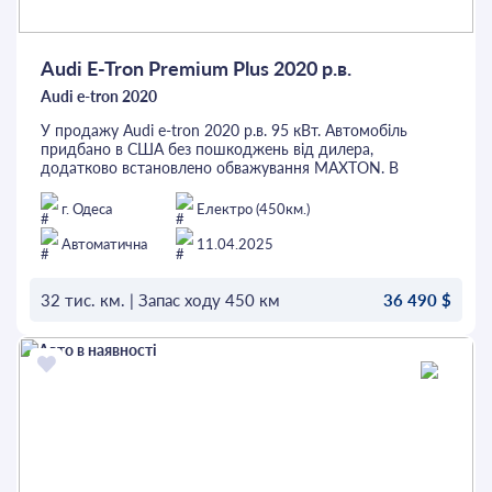
Audi E-Tron Premium Plus 2020 р.в.
Audi e-tron 2020
У продажу Audi e-tron 2020 р.в. 95 кВт. Автомобіль
придбано в США без пошкоджень від дилера,
додатково встановлено обважування MAXTON. В
комплектацію Premium Plus входить: панорамний дах,
матричні фари, камери 360, бездротова зарядка, 4х-
г. Одеса
Електро (450км.)
зонний клімат, адаптивний круїз, утримання в смузі,
контроль сліпих зон, підігріви всіх сидінь та керма,
Автоматична
11.04.2025
вентиляція переднього ряду, музична система
Bang&Olufsen, автопарковка, активовані всі ассистенти
та багато іншого. Перед придбанням автомобіль можна
32 тис. км. | Запас ходу 450 км
36 490 $
перевірити на будь-якому СТО. Це та інші авто можна
придбати в кредит або лізинг. Придивись, можливо саме
ОСТАВИТЬ ЗАЯВКУ
це - Твоє Авто.
Дзвоніть за більш детальною інформацією: