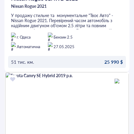
Nissan Rogue 2021
У продажу стильне та монументальне "Твоє Авто" -
Nissan Rogue 2021. Перевірений часом автомобіль з
надійним двигуном об'ємом 2.5 літри та повним
приводом. Авто з невеликим пробігом та в хорошій
комплектації SL, є все необхідне: шкіряний салон,
г. Одеса
Бензин 2.5
електричне регулювання сидіння водія, підігріви сидінь
та керма, камери 360°, 3-зонний клімат-контроль,
Автоматична
27.05.2025
адаптивний круїз-контроль, система контролю за
сліпими зонами, панорамний дах та багато іншого.
Перед покупкою автомобіль можна перевірити на будь-
51 тис. км.
25 990 $
якому СТО. Це та інші авто можна придбати в кредит
або лізинг.
ОСТАВИТЬ ЗАЯВКУ