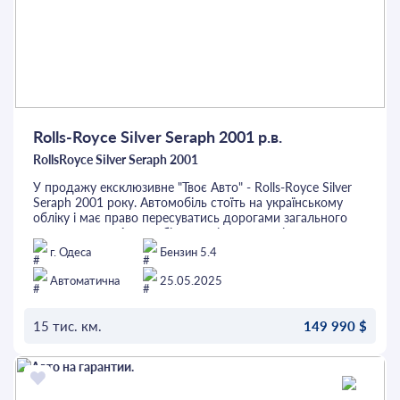
Rolls-Royce Silver Seraph 2001 р.в.
RollsRoyce Silver Seraph 2001
У продажу ексклюзивне "Твоє Авто" - Rolls-Royce Silver
Seraph 2001 року. Автомобіль стоїть на українському
обліку і має право пересуватись дорогами загального
користування. Автомобіль повністю в оригінальному
стані з пробігом 15 тис. км, замінено тільки комплект
г. Одеса
Бензин 5.4
гуми на Pirelli. В салоні натуральна світла шкіра, килимки
з вовни, справжній шпон та метал, підігріви усіх сидінь,
Автоматична
25.05.2025
пам'ять переднього ряду, холодильник для заднього
ряду, 2-зонний клімат-контроль, круїз-контроль, столики
позаду та багато іншого. Перед покупкою автомобіль
15 тис. км.
149 990 $
можна перевірити на будь-якому СТО. Це та інші авто
можна придбати в кредит або лізинг.
ОСТАВИТЬ ЗАЯВКУ