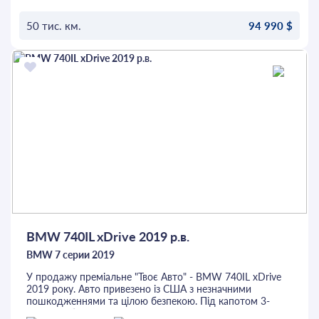
- ДИСКИ R22.
можна перевірити на будь-якому СТО. Це та інші авто
- ДВА КОМПЛЕКТА ГУМИ ЗИМА / ЛІТО.
можна придбати в кредит або лізинг.
50 тис. км.
94 990 $
ДОДАТКОВІ ПИТАННЯ ПО ТЕЛЕФОНУ!
ОСТАВИТЬ ЗАЯВКУ
BMW 740IL xDrive 2019 р.в.
BMW 7 серии 2019
У продажу преміальне "Твоє Авто" - BMW 740IL xDrive
2019 року. Авто привезено із США з незначними
пошкодженнями та цілою безпекою. Під капотом 3-
літровий бензиновий B58, автоматична КПП, повний