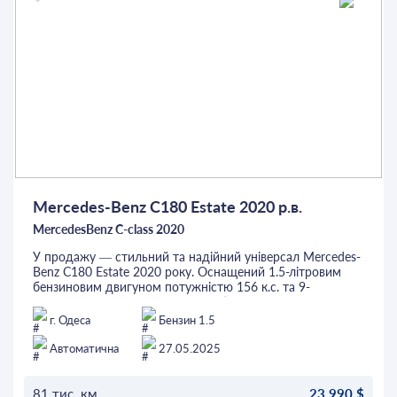
Mercedes-Benz C180 Estate 2020 р.в.
MercedesBenz C-class 2020
У продажу — стильний та надійний універсал Mercedes-
Benz C180 Estate 2020 року. Оснащений 1.5-літровим
бензиновим двигуном потужністю 156 к.с. та 9-
ступеневою автоматичною коробкою передач 9G-Tronic,
цей автомобіль забезпечує плавне та економічне
г. Одеса
Бензин 1.5
керування. Салон автомобіля вирізняється
високоякісними матеріалами та ергономічним дизайном.
Автоматична
27.05.2025
Серед основних опцій: двозонний клімат-контроль,
круїз-контроль, підігрів передніх сидінь, мультимедійна
система з підтримкою Apple CarPlay та Android Auto, а
81 тис. км.
23 990 $