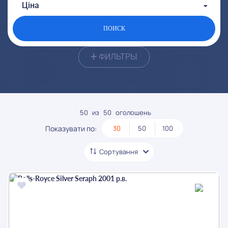
От:
До:
Ціна
От:
До:
ПОИСК
+
ФИЛЬТРЫ
50
из
50
оголошень
Показувати по:
30
50
100
Сортування