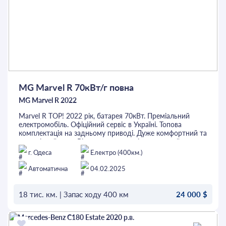
MG Marvel R 70кВт/г повна
MG Marvel R 2022
Marvel R TOP! 2022 рік, батарея 70кВт. Преміальний
електромобіль. Офіційний сервіс в Україні. Топова
комплектація на задньому приводі. Дуже комфортний та
динамічний авто. Віртуальна реальність, великий
дісплей, топова акустика BOSE, комфортний доступ,
г. Одеса
Електро (400км.)
камери 360, електробагажник, панорама, алькантара
підігрів/вентиляція, усі системи безпеки, гума Michelin
Автоматична
04.02.2025
18 тис. км. | Запас ходу 400 км
24 000 $
ОСТАВИТЬ ЗАЯВКУ