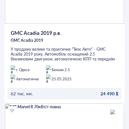
GMC Acadia 2019 р.в.
GMC Acadia 2019
У продажу велике та практичне "Твоє Авто" - GMC
Acadia 2019 року. Автомобіль оснащений 2.5
бензиновим двигуном, автоматичною КПП та переднім
приводом. Версія з 3-м рядом та капітанським заднім
рядом, має 6 посадкових місць. В салоні темний
г. Одеса
Бензин 2.5
текстиль, підігрів переднього ряду, мультикермо, 3-
зонний клімат-контроль, камера заднього огляду, датчик
Автоматична
25.05.2025
світла, круїз-контроль та багато іншого. Перед покупкою
автомобіль можна перевірити на будь-якому СТО.
62 тис. км.
24 490 $
ОСТАВИТЬ ЗАЯВКУ