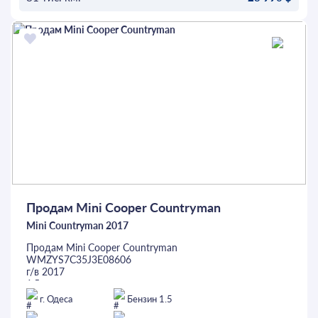
також парктроніки для зручного паркування. Цей
універсал ідеально підходить для сімейних поїздок та
ОСТАВИТЬ ЗАЯВКУ
щоденного використання в місті, поєднуючи комфорт,
безпеку та практичність. Перед покупкою можливий
огляд на будь-якому СТО. Автомобіль доступний у
кредит або лізинг.
Продам Mini Cooper Countryman
Mini Countryman 2017
Продам Mini Cooper Countryman
WMZYS7C35J3E08606
г/в 2017
1,5
Пробіг 83тис.км
г. Одеса
Бензин 1.5
Передній привід