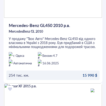
Mercedes-Benz GL450 2010 р.в.
MercedesBenz GL 2010
У продажу "Твоє Авто" Mercedes-Benz GL450 від одного
власника в Україні з 2018 року. Був придбаний в США з
мінімальними пощкодженнями для подорожей трасою.
Оснащений бензиновим V8 об'ємом 4.7 літри. Версія для
7 пасажирів третій ряд сидінь має елетропривід. Авто
г. Одеса
Бензин 4.7
оснащено пневмопідвіскою Airmatic, яка повністю
обслужена та повним приводом. В салоні світла шкіра,
Автоматична
16.06.2025
підігріви передніх сидінь, 2-зонний клімат-контроль,
камера заднього огляду, датчик світла, два люки та
багато іншого. Гнучки умови купівлі, цю та інші автівки
254 тис. км.
15 990 $
можливо придбати у кредит, лізинг.
ОСТАВИТЬ ЗАЯВКУ