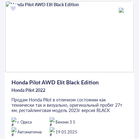
ОСТАВИТЬ ЗАЯВКУ
Honda Pilot AWD Elit Black Edition
Honda Pilot 2022
Продам Honda Pilot в отличном состоянии как
технически так и визуально, оригинальный пробег 27т
км, рестайлинговая модель 2023г версия BLACK
EDITION ( с таким передком на Украине Я не встречал),
по VIN коду 2022г, два ключа, сервисные книги,
г. Одеса
Бензин 3.5
комплектация ELIT (самая полная для этой модели). Из
приятных моментов: электро регулировка сидений с
Автоматична
19.01.2025
памятью, обогрев руля ,передних задних сидений,