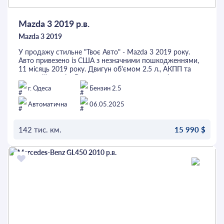
Mazda 3 2019 р.в.
Mazda 3 2019
У продажу стильне "Твоє Авто" - Mazda 3 2019 року.
Авто привезено із США з незначними пошкодженнями,
11 місяць 2019 року. Двигун об'ємом 2.5 л., АКПП та
передній привід. В авто дуже приємна динаміка та
витрата палива, технічний стан не вимагає вкладень. В
г. Одеса
Бензин 2.5
салоні світла шкіра, 2-зонний клімат-контроль,
адаптивний круїз-контроль, утримання в смузі, сліпі
Автоматична
06.05.2025
зони, музика Bose, пам'ять водійського сидіння,
автоматичне керування дальнім світлом та багато
іншого. Перед покупкою автомобіль можна перевірити
142 тис. км.
15 990 $
на будь-якому СТО. Це та інші авто можна придбати в
кредит або лізинг.
ОСТАВИТЬ ЗАЯВКУ