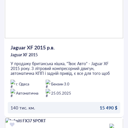
Jaguar XF 2015 р.в.
Jaguar XF 2015
У продажу британська кішка, "Твоє Авто" - Jaguar XF
2015 року. 3 літровий компресорний двигун,
автоматична КПП і задній привід, є все для того щоб
отримувати емоції. Красивий колір чудово поєднується з
світлим шкіряним салоном, безліч опцій серед яких
г. Одеса
Бензин 3.0
контроль сліпих зон, 2-зонний клімат-контроль, круїз-
контроль, датчики світла та дощу, стеля з алькантари,
Автоматична
25.05.2025
люк та багато іншого. Перед придбанням автомобіль
можна перевірити на будь-якому СТО. Це та інші авто
можна придбати в кредит або лізинг.
140 тис. км.
15 490 $
ОСТАВИТЬ ЗАЯВКУ