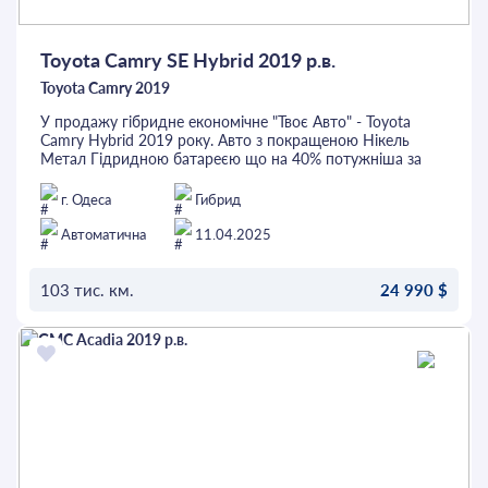
Toyota Camry SE Hybrid 2019 р.в.
Toyota Camry 2019
У продажу гібридне економічне "Твоє Авто" - Toyota
Camry Hybrid 2019 року. Авто з покращеною Нікель
Метал Гідридною батареєю що на 40% потужніша за
звичайну і може проїхати до 30 км на електротязі. В
салоні світла комбінація шкіри та тканини, 2-зонний
г. Одеса
Гибрид
клімат-контроль, система контролю сліпих зон, підігріви
переднього ряду сидінь, люк та багато іншого. Перед
Автоматична
11.04.2025
покупкою автомобіль можна перевірити на будь-якому
СТО. Це та інші авто можна придбати в кредит або
лізинг.
103 тис. км.
24 990 $
ОСТАВИТЬ ЗАЯВКУ