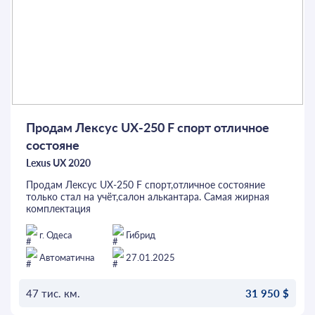
Парктроники
Ассистент парковки
Система контроля слепых зон
Люк
Продам Лексус UX-250 F спорт отличное
состояне
Lexus UX 2020
Продам Лексус UX-250 F спорт,отличное состояние
только стал на учёт,салон алькантара. Самая жирная
комплектация
г. Одеса
Гибрид
Автоматична
27.01.2025
47 тис. км.
31 950 $