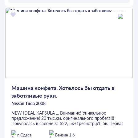
ОСТАВИТЬ ЗАЯВКУ
Машина конфета. Хотелось бы отдать в
заботливые руки.
Nissan Tiida 2008
NEW IDEAL KAPSULA ... Внимание! Уникальное
предложение! 20 тыс.км. оригинального пробега!!!
Покупалась в салоне за $22, 5к+1регистр.$1, 5к. Первая
и единственная регистр. Буква J в вин-коде обозначает
сборку(Japan). Красивый бежевый салон, в сочетании с
г. Одеса
Бензин 1.6