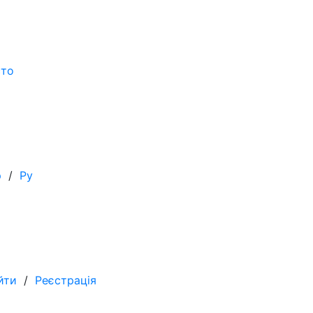
сто
р
/
Ру
йти
/
Реєстрація