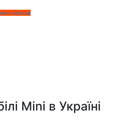
ни • ukrin.ua
ілі Mini
в Україні