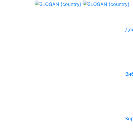
До
Ви
Ко