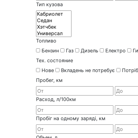
Тип кузова
Топливо
Бензин
Газ
Дизель
Електро
Г
Тех. состояние
Нове
Вкладень не потребує
Потрі
Пробег, км
Расход, л/100км
Пробіг на одному заряді, км
Объем, л