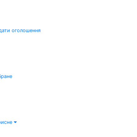
дати оголошення
бране
рисне