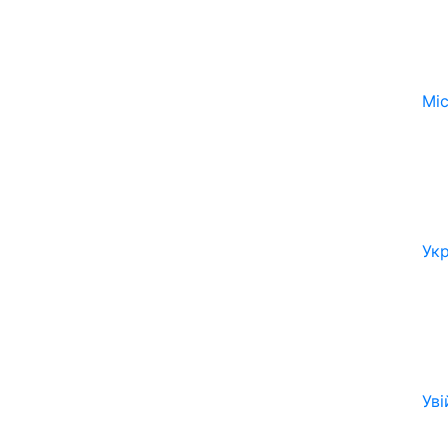
Мі
Ук
Уві