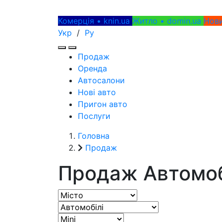
Комерція • knin.ua
Житло • domin.ua
Нови
Укр
/
Ру
Продаж
Оренда
Автосалони
Нові авто
Пригон авто
Послуги
Головна
Продаж
Продаж Автомоб