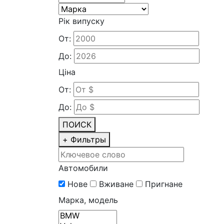
Рік випуску
От:
До:
Ціна
От:
До:
ПОИСК
+
Фильтры
Автомобили
Нове
Вживане
Пригнане
Марка, модель