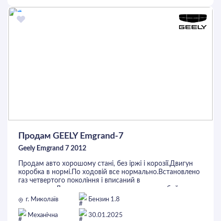
ОСТАВИТЬ ЗАЯВКУ
Продам GEELY Emgrand-7
Geely Emgrand 7 2012
Продам авто хорошому стані, без іржі і корозії.Двигун
коробка в нормі.По ходовій все нормально.Встановлено
газ четвертого покоління і вписаний в
техпаспорт.Документи в повному порядку любий вид
переоформлення.Цікавить обмін з вашою доплатою.
г. Миколаїв
Бензин 1.8
Механічна
30.01.2025