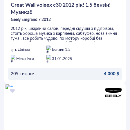
Great Wall voleex c30 2012 рік! 1.5 бензін!
Музика!!
Geely Emgrand 7 2012
2012 рік, шкіряний салон, передні сідушкі з підігрівом,
стоїть хороша музика з карплеем, сабвуфер, нова зимня
гума , все робить чудово, по мотору коробці без
нарікань, без рижиків та гнилі. Повне переоформлення.
г. Дніпро
Бензин 1.5
Механічна
31.01.2025
209 тис. км.
4 000 $
ОСТАВИТЬ ЗАЯВКУ