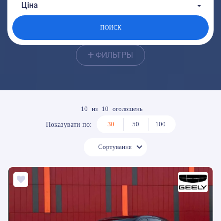
От:
До:
Ціна
От:
До:
ПОИСК
+
ФИЛЬТРЫ
10
из
10
оголошень
30
50
100
Показувати по:
Сортування