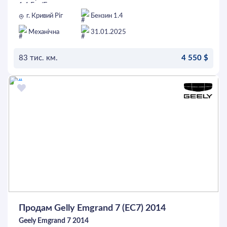
1.4 Газ/Бензин
83т.км
г. Кривий Ріг
Бензин 1.4
Механіка
Обслугована
Механічна
31.01.2025
Відмінний стан
Вкладень не вимагає
83 тис. км.
4 550 $
Можлива розстрочка без банків!!!
Початковий внесок від 2200$
ОСТАВИТЬ ЗАЯВКУ
Решта на 12 місяців
2% на залишок суми щомісячно
Продам Gelly Emgrand 7 (EC7) 2014
Geely Emgrand 7 2014