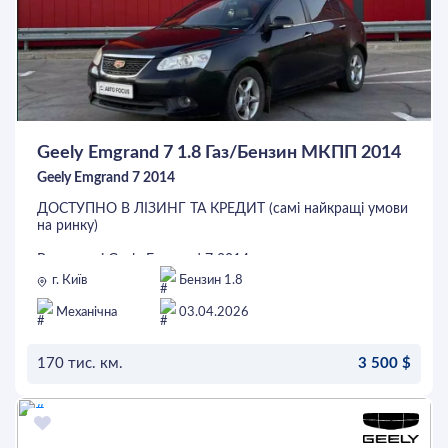
Geely Emgrand 7 1.8 Газ/Бензин МКПП 2014
Geely Emgrand 7 2014
ДОСТУПНО В ЛІЗИНГ ТА КРЕДИТ (самі найкращі умови
на ринку)
В продажі Geely Emgrand 7 2014 року випуску.
Автомобіль продається від власника.
г. Київ
Бензин 1.8
На останньому регламентному ТО було зроблено заміну
гальмівних дисків та колодок, масла в ДВС.
Механічна
03.04.2026
Авто в гарному стані, на повному ходу.
Переоформлення будь-якого типу.
Можлива додаткова перевірка на СТО.
170 тис. км.
3 500 $
Запрошуємо Вас на огляд і тест-драйв!
ОСТАВИТЬ ЗАЯВКУ
Комплектація:
• Автоматична ксенонова оптика
• Задня галогенна оптика