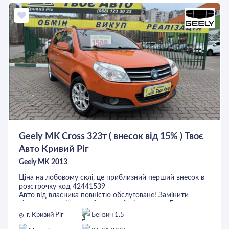
ОСТАВИТЬ ЗАЯВКУ
Geely MK Cross 323т ( внесок від 15% ) Твоє
Авто Кривий Ріг
Geely MK 2013
Ціна на лобовому склі, це приблизний перший внесок в
розстрочку код 42441539
Авто від власника повністю обслуговане! Замінити
тільки передній правий опорний підшипник. Готова до
перевірок на СТО
г. Кривий Ріг
Бензин 1.5
ТІЛЬКИ У НАС ви отримаєте найкращі умови по