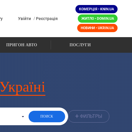
КОМЕРЦІЯ • KNIN.UA
/
Ру
Увійти
Реєстрація
ЖИТЛО • DOMIN.UA
НОВИНИ • UKRIN.UA
ПРИГОН АВТО
ПОСЛУГИ
 Україні
+
ФИЛЬТРЫ
ПОИСК
До: