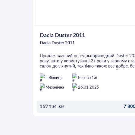
Dacia Duster 2011
Dacia Duster 2011
Продам власний передньоприводний Duster 20
року, авто у користуванні 2+ роки у гарному стан
салон доглянутий, технічно також все добре, бе
жодних вкладень для покупця, готовий до
перевірок. Нещодавно замінений комплект ГРМ
г. Вінниця
Бензин 1.6
помпа, масла та всі фільтри. Двигун в порядку т
без підтікань, по кузову/днищу також все ок.
Механічна
26.01.2025
Два ключі. Літні шини також в комплекті.
В авто все працює, кондиціонер влітку
обслуговувався і заправлений
169 тис. км.
7 800
Автоплатформи і т.д. прохання не турбувати
ОСТАВИТЬ ЗАЯВКУ