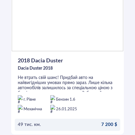
2018 Dacia Duster
Dacia Duster 2018
Не втрать свій шанс! Придбай авто на
найвигідніших умовах прямо зараз. Лише кілька
автомобілів залишилось за спеціальною ціною з
безвідсотковим кредитуванням. Забронюй вже
сьогодні — твоя нова машина чекає на тебе!
г. Рівне
Бензин 1.6
Механічна
26.01.2025
49 тис. км.
7 200 $