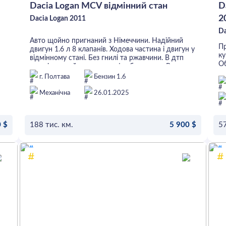
Dacia Logan MCV відмінний стан
D
2
Dacia Logan 2011
Da
Авто щойно пригнаний з Німеччини. Надійний
Пр
двигун 1.6 л 8 клапанів. Ходова частина і двигун у
ку
відмінному стані. Без гнилі та ржавчини. В дтп
Об
участі не приймав, не перефарбовувався. В
од
Німеччині був у одного власника. Салон чистий та
г. Полтава
Бензин 1.6
фа
охайний. Кондиціонер працює відмінно.
пр
Автомобіль розмитнений, сертифікований,
Механічна
26.01.2025
к
готовий до постанови на облік. Всі подробиці по
на
телефону
пр
вс
 $
188 тис. км.
5 900 $
57
BR
на
ОСТАВИТЬ ЗАЯВКУ
до
ра
ча
Но
з
об
ау
St
Ма