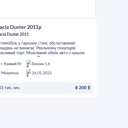
мфортом і високим кліренсом! Вкладення будь-
их авто не вимагає, інші питання по телефону.
acia Duster 2011p
cia Duster 2011
томобіль у гарному стані, обслугований-
ладень не вимагає. Реальному покупцеві
ожливий торг. Можливий обмін авто з нашою
бо вашою доплатою.Продаж в кредит з першим
еском від 30%
г. Кривий Ріг
Бензин 1.6
Механічна
26.01.2025
3 тис. км.
8 200 $
ОСТАВИТЬ ЗАЯВКУ