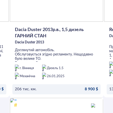
Dacia Duster 2013р.в., 1,5 дизель
R
ГАРНИЙ СТАН
Da
Dacia Duster 2013
11
Пр
Доглянутий автомобіль.
і,
м
Обслуговується згідно регламенту. Нещодавно
з
1
було велике ТО.
Ав
Все працює. Зимова гума.
/
го
Хороше, економне авто - 6-ступенева коробка.
г. Вінниця
Дизель 1.5
а
13
Щодня на ходу.
ек
Якщо телефон не в мережі - пишіть у вайбер/
Механічна
26.01.2025
вз
телеграм.
не
на
 $
206 тис. км.
8 900 $
13
. 
ст
ід
ОСТАВИТЬ ЗАЯВКУ
ре
Н