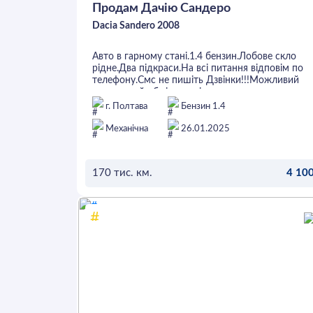
Продам Дачію Сандеро
Dacia Sandero 2008
Авто в гарному стані.1.4 бензин.Лобове скло
рідне.Два підкраси.На всі питання відповім по
телефону.Смс не пишіть Дзвінки!!!Можливий
адекватний обмін,але ціню дорожче.
г. Полтава
Бензин 1.4
Механічна
26.01.2025
170 тис. км.
4 100
ОСТАВИТЬ ЗАЯВКУ