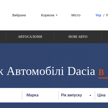
Вибране
Корисне
Місто
Укр
/
АВТОСАЛОНИ
НОВІ АВТО
 Автомобілі Dacia
в
Рік випуску
Ціна
От:
До:
От: