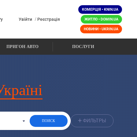
КОМЕРЦІЯ • KNIN.UA
/
Ру
Увійти
Реєстрація
ЖИТЛО • DOMIN.UA
НОВИНИ • UKRIN.UA
ПРИГОН АВТО
ПОСЛУГИ
Україні
+
ФИЛЬТРЫ
ПОИСК
До: