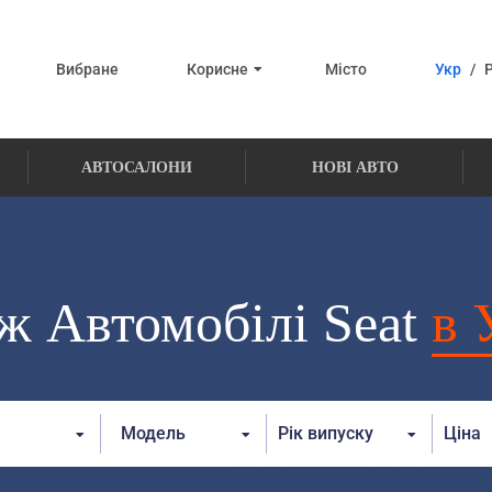
Вибране
Корисне
Місто
Укр
/
АВТОСАЛОНИ
НОВІ АВТО
ж Автомобілі Seat
в 
Модель
Рік випуску
Ціна
От:
До:
От: