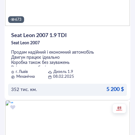
673
Seat Leon 2007 1.9 TDI
Seat Leon 2007
Продам надійний і економний автомобіль
Двигун працює ідеально
Коробка також без зауважень
Всі кнопки робочі
г. Львів
Дизель 1.9
Замінено комплект щеплення з демфером
Механічна
08.02.2025
Два ключі
Стан сів і поїхав
Без торгу
5 200 $
352 тис. км.
ОСТАВИТЬ ЗАЯВКУ