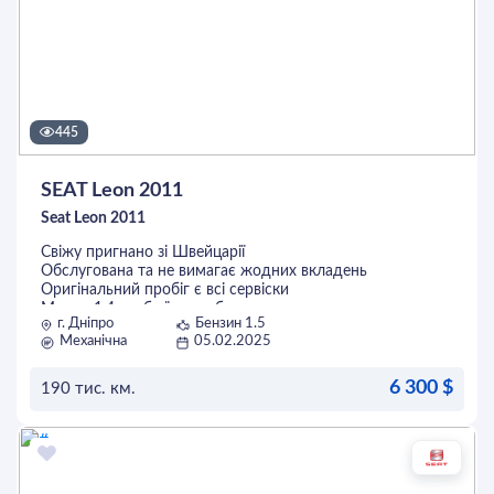
445
SEAT Leon 2011
Seat Leon 2011
Свіжу пригнано зі Швейцарії
Обслугована та не вимагає жодних вкладень
Оригінальний пробіг є всі сервіски
Мотор 1.4 турбо їсть добре
г. Дніпро
Бензин 1.5
Коробка 6 ступка
Механічна
05.02.2025
Нова гума
Кузов без корозії
Автомобіль повністю розмитнений і готовий до
6 300 $
190 тис. км.
постановки на Український облік
ОСТАВИТЬ ЗАЯВКУ