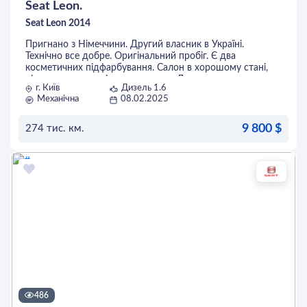
Seat Leon.
Seat Leon 2014
Пригнано з Німеччини. Другий власник в Україні.
Технічно все добре. Оригінальний пробіг. Є два
косметичних підфарбування. Салон в хорошому стані,
нічого не затерто і не подряпано. Два ключа, датчики
г. Київ
Дизель 1.6
дощу, світла, адаптивне дальнє світло, круїз контроль,
Механічна
08.02.2025
клімат.
Майданчики і обмін не цікавить.
9 800 $
274 тис. км.
ОСТАВИТЬ ЗАЯВКУ
486