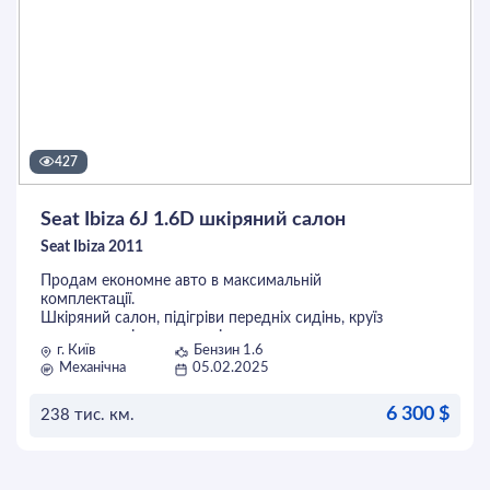
427
Seat Ibiza 6J 1.6D шкіряний салон
Seat Ibiza 2011
Продам економне авто в максимальній
комплектації.
Шкіряний салон, підігріви передніх сидінь, круїз
контроль, клімат, авто світло, керування
г. Київ
Бензин 1.6
мультимедією з керма, тонування. Розхід по місту
Механічна
05.02.2025
- 5.5 л/100 км. По кузову майже без зауважень.
Більш детально по телефону
6 300 $
238 тис. км.
ОСТАВИТЬ ЗАЯВКУ