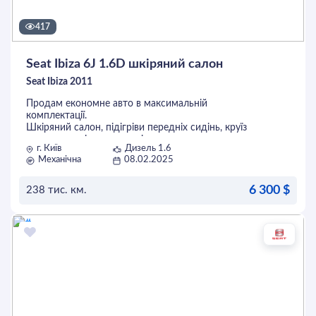
не турбувати.
417
Seat Ibiza 6J 1.6D шкіряний салон
Seat Ibiza 2011
Продам економне авто в максимальній
комплектації.
Шкіряний салон, підігріви передніх сидінь, круїз
контроль, клімат, авто світло, керування
г. Київ
Дизель 1.6
мультимедією з керма, тонування. Розхід по місту
Механічна
08.02.2025
- 5.5 л/100 км. По кузову майже без зауважень.
Більш детально по телефону
6 300 $
238 тис. км.
ОСТАВИТЬ ЗАЯВКУ