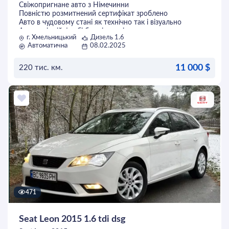
Свіжопригнане авто з Німечинни
Повністю розмитнений сертифікат зроблено
Авто в чудовому стані як технічно так і візуально
Авто в рідній фарбі без підкрасів
г. Хмельницький
Дизель 1.6
Рідний пробіг 100%
Автоматична
08.02.2025
Авто на класній комплектації
VAG краща версія Гольфа
Два ключі
11 000 $
220 тис. км.
Можлива доставка авто в маше місто.
ОСТАВИТЬ ЗАЯВКУ
471
Seat Leon 2015 1.6 tdi dsg