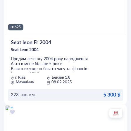
625
Seat leon Fr 2004
Seat Leon 2004
Продам легенду 2004 року народження
Авто в мене більше 5 років
В авто вкладено багато часу та фінансів
Їде на свої 300 сил
г. Київ
Бензин 1.8
Салон повністю в алькантарі
Механічна
08.02.2025
Мотор 1.8 Турбо (Bam)
КПП 6 ступка
Не димить , масло не жре !!!
5 300 $
223 тис. км.
Зібраний кований мотор ,пробіг 4000км
Турбина Kuro Gtx2864r оригінал купувалась за 1000€
ОСТАВИТЬ ЗАЯВКУ
Форсунки 550
Насос Aeromotive 340
Авто на зимовій гумі
Саб 400 ватт
Без торгу !!!