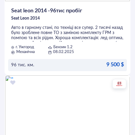
Seat leon 2014 -96тис пробіг
Seat Leon 2014
Авто в гарному стані, по техніці все супер. 2 тисячі назад
було зроблене повне ТО з заміною комплекту ГРМ з
помпою та всіх рідин. Хороша комплектація: лед оптика,
двохзонний клімат, задній парктронік, система старт/
г. Ужгород
Бензин 1.2
стоп, допомога при рушанні в гору та інше. Встановлена
Механічна
08.02.2025
кастомна вихлопна система звук дуже приємний та не
гучний. По кузову є підфарбування. Авто ніяких вкладень
не потребує. Обмін не цікавить, адекватний торг у
9 500 $
96 тис. км.
капота вітається.
96 тис пробіг 10000$
ОСТАВИТЬ ЗАЯВКУ