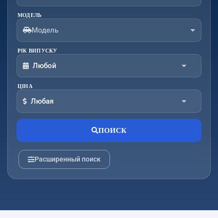
МОДЕЛЬ
Модель
РІК ВИПУСКУ
Любой
ЦІНА
От:
До:
Любая
От:
До:
ПОИСК
Расширенный поиск