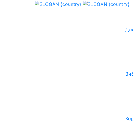
До
Ви
Ко