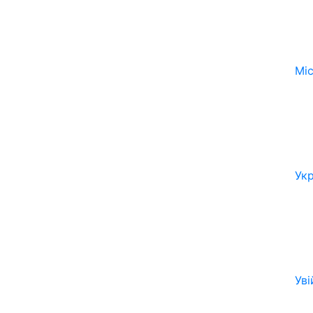
Мі
Ук
Уві