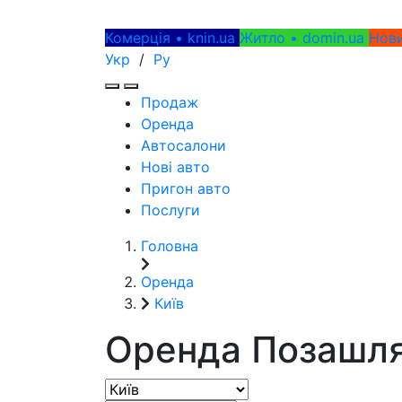
Комерція • knin.ua
Житло • domin.ua
Нови
Укр
/
Ру
Продаж
Оренда
Автосалони
Нові авто
Пригон авто
Послуги
Головна
Оренда
Київ
Оренда Позашл