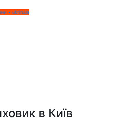
ни • ukrin.ua
яховик
в Київ