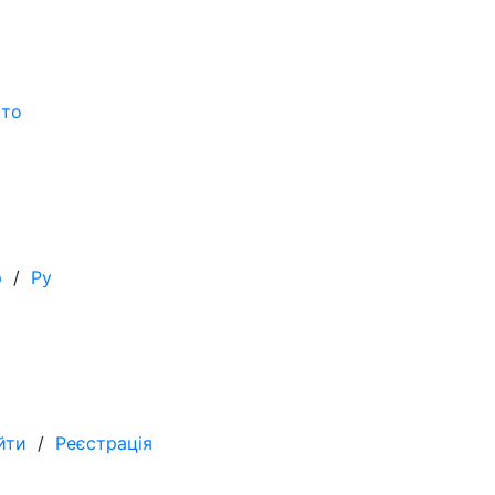
сто
р
/
Ру
йти
/
Реєстрація