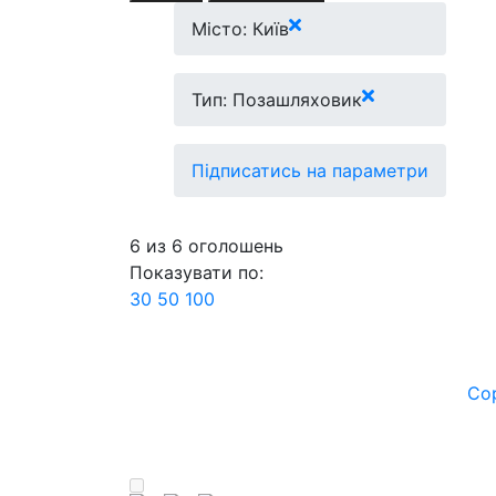
Місто: Київ
Тип: Позашляховик
Підписатись на параметри
6
из
6
оголошень
Показувати по:
30
50
100
Со