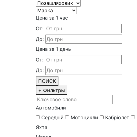
Цена за 1 час
От:
До:
Цена за 1 день
От:
До:
ПОИСК
+
Фильтры
Автомобили
Середній
Мотоцикли
Кабріолет
Яхта
Марка