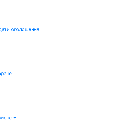
дати оголошення
бране
рисне