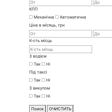
КПП
Механічна
Автоматична
Ціна в місяць, грн
К-сть місць
З водієм
Так
Ні
Під таксі
Так
Ні
З викупом
Так
Ні
Поиск
ОЧИСТИТЬ