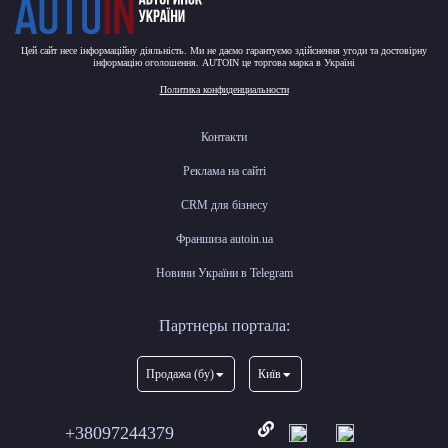
Цей сайт несе інформаційну діяльність. Ми не даємо гарантуємо здійснення угоди та достовірну
інформацію оголошення. AUTOIN це торгова марка в Україні
Политика конфиденциальности
Контакти
Реклама на сайті
CRM для бізнесу
Франшиза autoin.ua
Новини України в Telegram
Партнеры портала:
Продажа (бу)
Київ
+38097244379