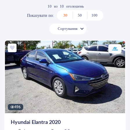
10
из
10
оголошень
30
50
100
Показувати по:
Сортування
496
Hyundai Elantra 2020