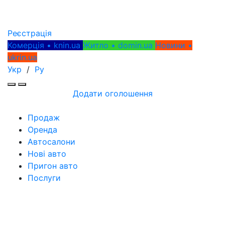
Реєстрація
Комерція • knin.ua
Житло • domin.ua
Новини •
ukrin.ua
Укр
/
Ру
Додати оголошення
Продаж
Оренда
Автосалони
Нові авто
Пригон авто
Послуги