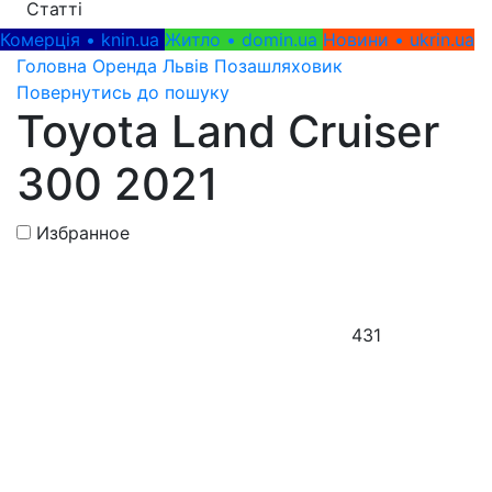
Статті
Комерція • knin.ua
Житло • domin.ua
Новини • ukrin.ua
Головна
Оренда
Львів
Позашляховик
Повернутись до пошуку
Toyota Land Cruiser
300 2021
Избранное
431