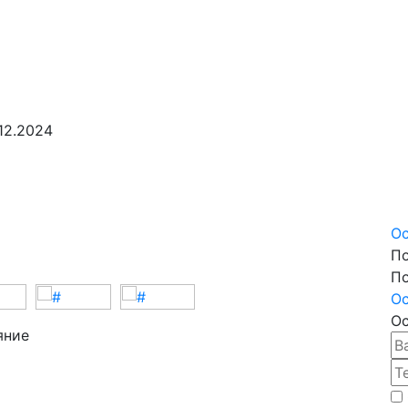
12.2024
Ос
По
По
Ос
Ос
яние