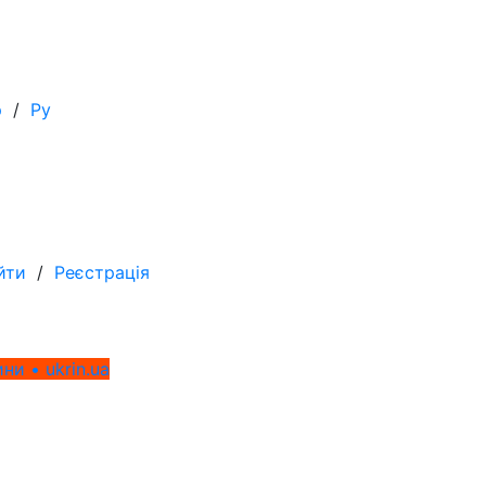
р
/
Ру
йти
/
Реєстрація
ни • ukrin.ua