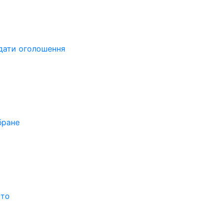
дати оголошення
бране
сто