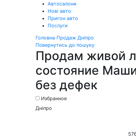
Автосалони
Нові авто
Пригон авто
Послуги
Головна
Продаж
Дніпро
Повернутись до пошуку
Продам живой л
состояние Маши
без дефек
Избранное
Дніпро
57