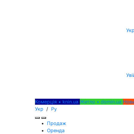
Ук
Уві
Комерція • knin.ua
Житло • domin.ua
Нови
Укр
/
Ру
Продаж
Оренда