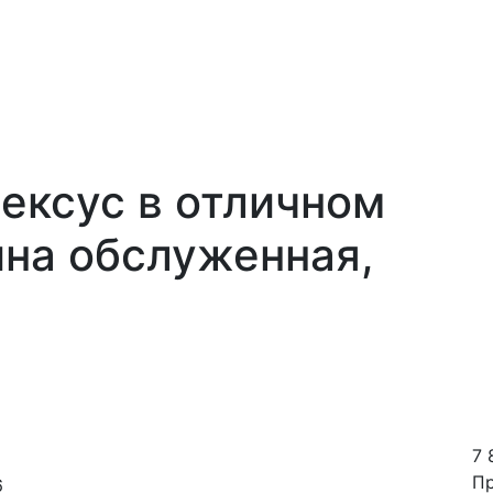
ексус в отличном
на обслуженная,
7 
П
6