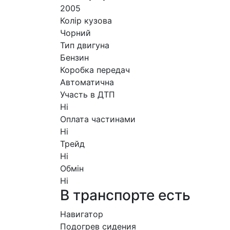
2005
Колір кузова
Чорний
Тип двигуна
Бензин
Коробка передач
Автоматична
Участь в ДТП
Ні
Оплата частинами
Ні
Трейд
Ні
Обмін
Ні
В транспорте есть
Навигатор
Подогрев сидения