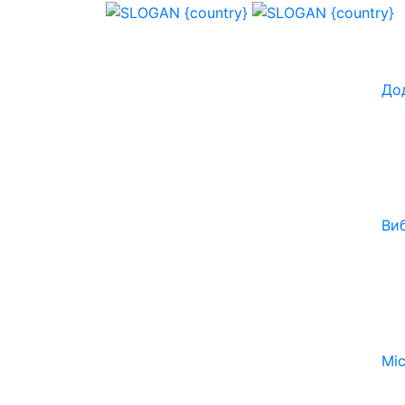
До
Ви
Мі