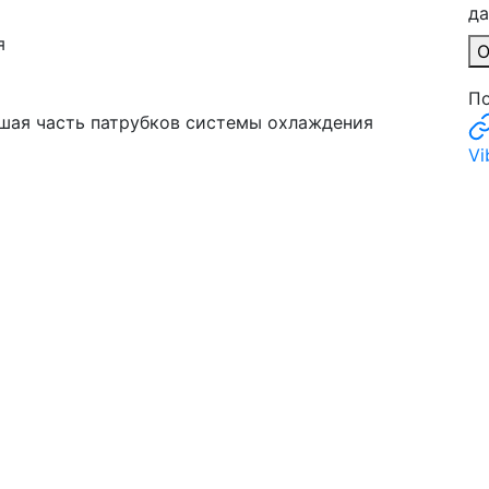
д
я
О
По
ьшая часть патрубков системы охлаждения
Vi