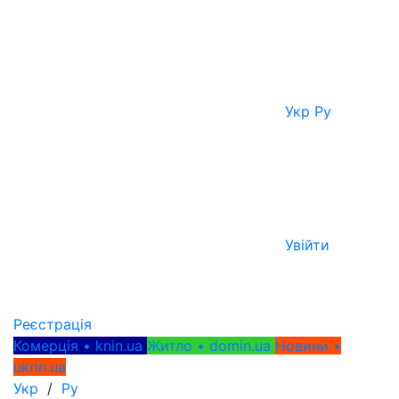
Укр
Ру
Увійти
Реєстрація
Комерція • knin.ua
Житло • domin.ua
Новини •
ukrin.ua
Укр
/
Ру