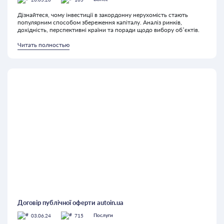
Дізнайтеся, чому інвестиції в закордонну нерухомість стають
популярним способом збереження капіталу. Аналіз ринків,
дохідність, перспективні країни та поради щодо вибору об’єктів.
Читать полностью
Договір публічної оферти autoin.ua
03.06.24
715
Послуги