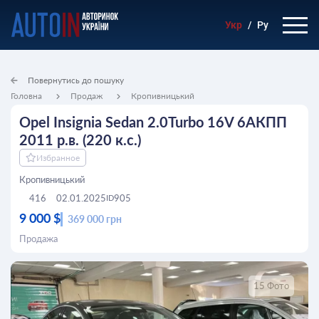
Укр
/
Ру
Повернутись до пошуку
Головна
Продаж
Кропивницький
Opel Insignia Sedan 2.0Turbo 16V 6АКПП
2011 р.в. (220 к.с.)
Избранное
Кропивницький
416
02.01.2025
905
ID
9 000 $
369 000 грн
Продажа
15 Фото