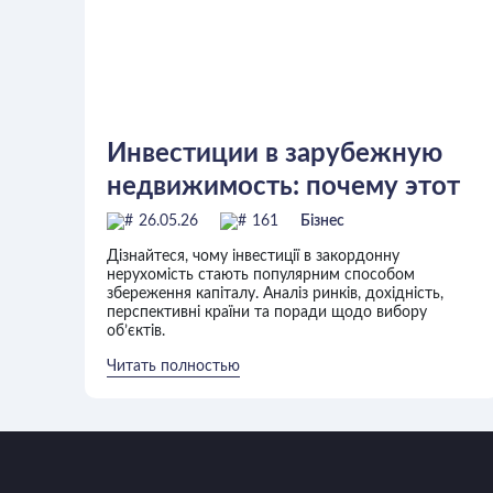
Инвестиции в зарубежную
недвижимость: почему этот
способ сохранения капитала
26.05.26
161
Бізнес
Дізнайтеся, чому інвестиції в закордонну
нерухомість стають популярним способом
збереження капіталу. Аналіз ринків, дохідність,
перспективні країни та поради щодо вибору
об’єктів.
Читать полностью