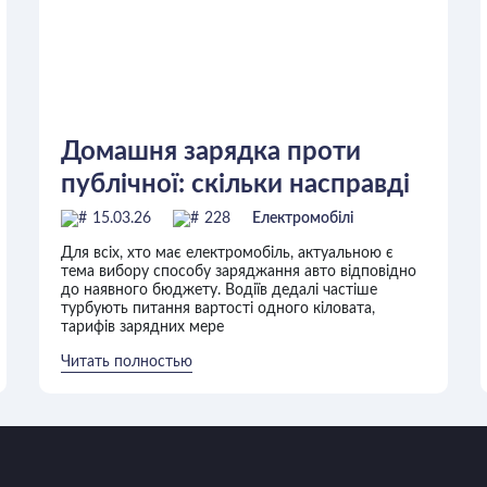
Домашня зарядка проти
публічної: скільки насправді
ви можете економити
15.03.26
228
Електромобілі
щомісяця
Для всіх, хто має електромобіль, актуальною є
тема вибору способу заряджання авто відповідно
до наявного бюджету. Водіїв дедалі частіше
турбують питання вартості одного кіловата,
тарифів зарядних мере
Читать полностью