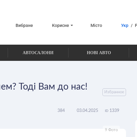
Вибране
Корисне
Місто
Укр
/
АВТОСАЛОНИ
НОВІ АВТО
ем? Тоді Вам до нас!
Избранное
384
03.04.2025
1339
ID
9 Фото