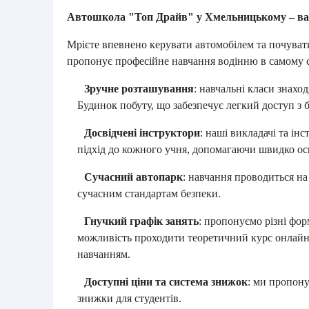
Автошкола "Топ Драйв" у Хмельницькому – ваш
Мрієте впевнено керувати автомобілем та почуват
пропонує професійне навчання водінню в самому 
Зручне розташування
:
навчальні класи знаходя
Будинок побуту, що забезпечує легкий доступ з б
Досвідчені інструктори
:
наші викладачі та ін
підхід до кожного учня, допомагаючи швидко осв
Сучасний автопарк
:
навчання проводиться на
сучасним стандартам безпеки.
Гнучкий графік занять
:
пропонуємо різні форм
можливість проходити теоретичний курс онлайн
навчанням.
Доступні ціни та система знижок
:
ми пропону
знижки для студентів.