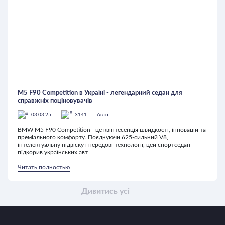
M5 F90 Competition в Україні - легендарний седан для
справжніх поціновувачів
03.03.25
3141
Авто
BMW M5 F90 Competition - це квінтесенція швидкості, інновацій та
преміального комфорту. Поєднуючи 625-сильний V8,
інтелектуальну підвіску і передові технології, цей спортседан
підкорив українських авт
Читать полностью
Дивитись усі