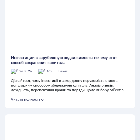
Инвестиции в зарубежную недвижимость: почему этот
способ сохранения капитала
26.05.26
165
Бізнес
Дізнайтеся, чому інвестиції в закордонну нерухомість стають
популярним способом збереження капіталу. Аналіз ринків,
дохідність, перспективні країни та поради щодо вибору об’єктів.
Читать полностью