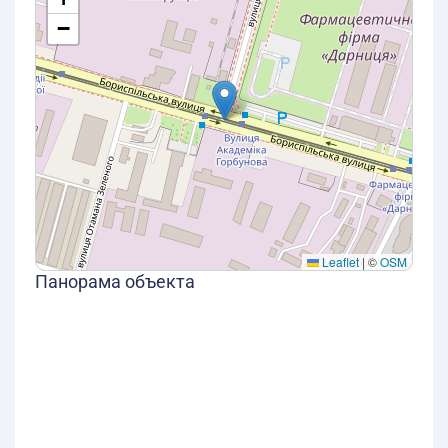
−
Leaflet
|
©
OSM
Панорама объекта