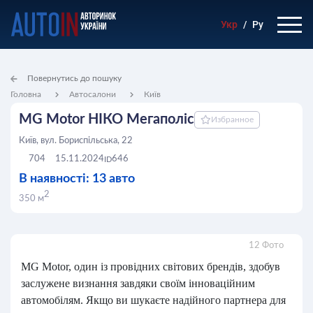
Укр
/
Ру
Повернутись до пошуку
Головна
Автосалони
Київ
MG Motor НІКО Мегаполіс
Избранное
Київ, вул. Бориспільська, 22
704
15.11.2024
646
ID
В наявності: 13 авто
2
350 м
12 Фото
MG Motor, один із провідних світових брендів, здобув
заслужене визнання завдяки своїм інноваційним
автомобілям. Якщо ви шукаєте надійного партнера для