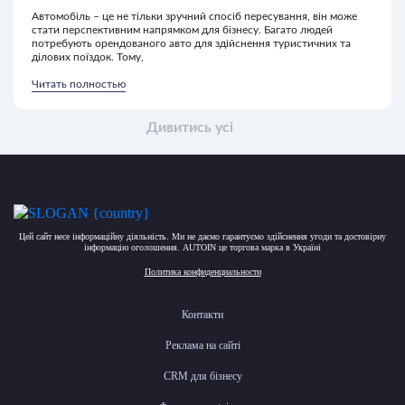
Автомобіль – це не тільки зручний спосіб пересування, він може
стати перспективним напрямком для бізнесу. Багато людей
потребують орендованого авто для здійснення туристичних та
ділових поїздок. Тому,
Читать полностью
Дивитись усі
Цей сайт несе інформаційну діяльність. Ми не даємо гарантуємо здійснення угоди та достовірну
інформацію оголошення. AUTOIN це торгова марка в Україні
Политика конфиденциальности
Контакти
Реклама на сайті
CRM для бізнесу