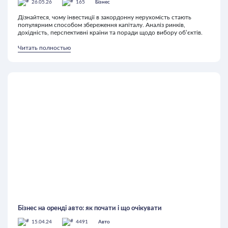
26.05.26
165
Бізнес
Дізнайтеся, чому інвестиції в закордонну нерухомість стають
популярним способом збереження капіталу. Аналіз ринків,
дохідність, перспективні країни та поради щодо вибору об’єктів.
Читать полностью
Бізнес на оренді авто: як почати і що очікувати
15.04.24
4491
Авто