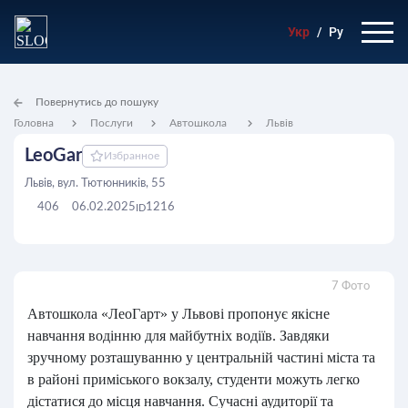
Укр
/
Ру
Повернутись до пошуку
Головна
Послуги
Автошкола
Львів
LeoGar
Избранное
Львів, вул. Тютюнників, 55
406
06.02.2025
1216
ID
7 Фото
Автошкола «ЛеоГарт» у Львові пропонує якісне
навчання водінню для майбутніх водіїв. Завдяки
зручному розташуванню у центральній частині міста та
в районі приміського вокзалу, студенти можуть легко
дістатися до місця навчання. Сучасні аудиторії та