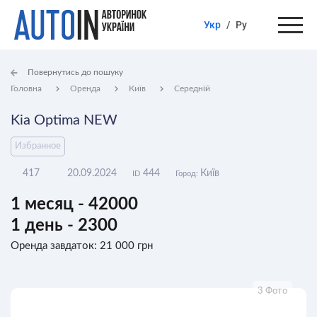
Укр
/
Ру
Повернутись до пошуку
Головна
Оренда
Київ
Середній
Kia Optima NEW
Избранное
417
20.09.2024
444
Київ
ID
Город:
1 месяц - 42000
1 день - 2300
Оренда завдаток: 21 000 грн
3 Фото