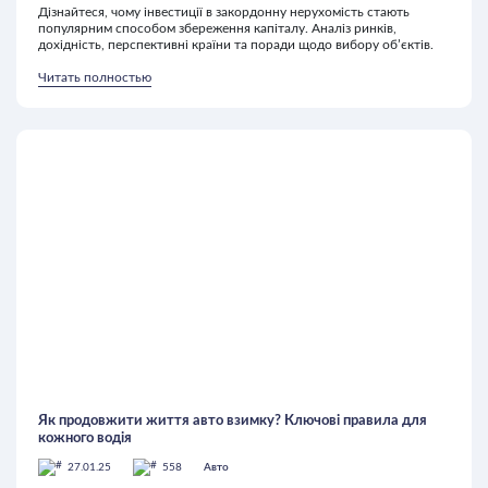
Дізнайтеся, чому інвестиції в закордонну нерухомість стають
популярним способом збереження капіталу. Аналіз ринків,
дохідність, перспективні країни та поради щодо вибору об’єктів.
Читать полностью
Як продовжити життя авто взимку? Ключові правила для
кожного водія
27.01.25
558
Авто