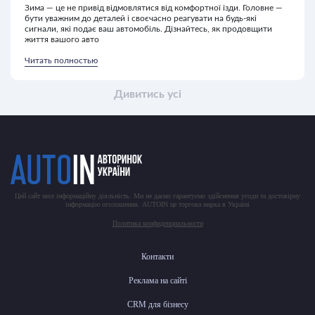
Зима — це не привід відмовлятися від комфортної їзди. Головне —
бути уважним до деталей і своєчасно реагувати на будь-які
сигнали, які подає ваш автомобіль. Дізнайтесь, як продовщити
життя вашого авто
Читать полностью
Дивитись усі
Цей сайт несе інформаційну діяльність. Ми не даємо гарантуємо здійснення угоди та достовірну
інформацію оголошення. AUTOIN це торгова марка в Україні
Политика конфиденциальности
Контакти
Реклама на сайті
CRM для бізнесу