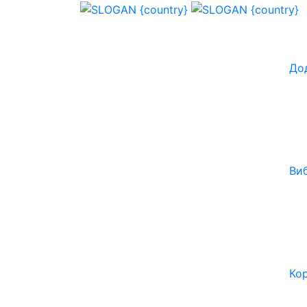
До
Ви
Ко