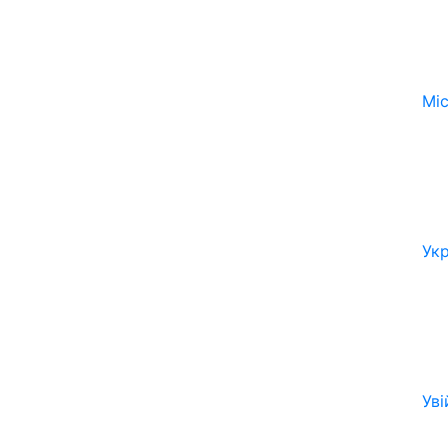
Мі
Ук
Уві