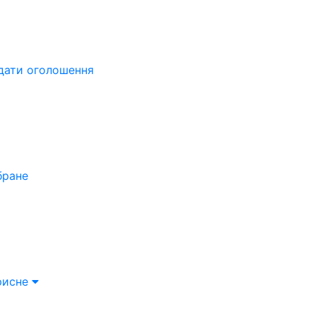
дати оголошення
бране
рисне