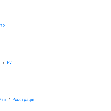
сто
р
/
Ру
йти
/
Реєстрація