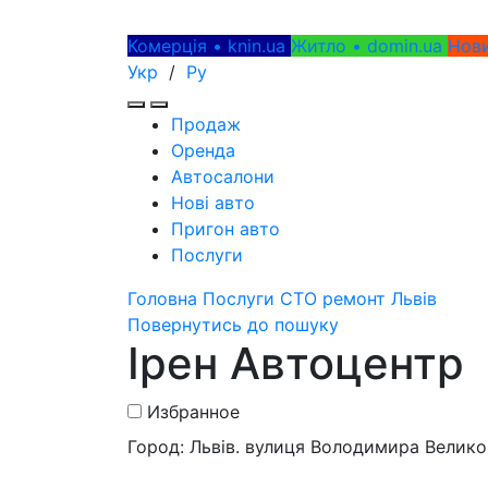
Комерція • knin.ua
Житло • domin.ua
Нови
Укр
/
Ру
Продаж
Оренда
Автосалони
Нові авто
Пригон авто
Послуги
Головна
Послуги
СТО ремонт
Львів
Повернутись до пошуку
Ірен Автоцентр
Избранное
Город: Львів. вулиця Володимира Велико