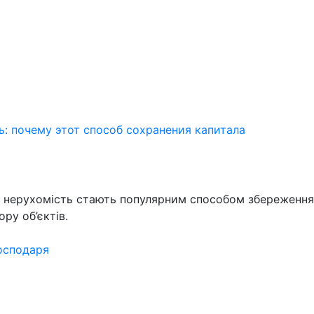
: почему этот способ сохранения капитала
у нерухомість стають популярним способом збереження ка
ру об’єктів.
господаря