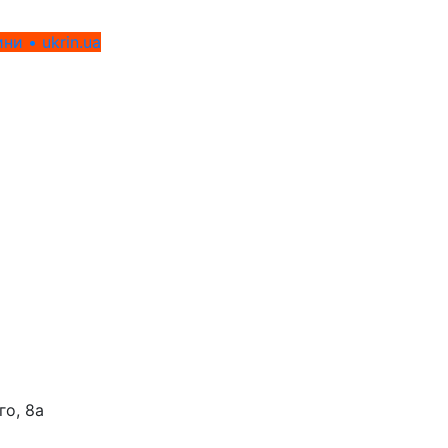
ни • ukrin.ua
го, 8а