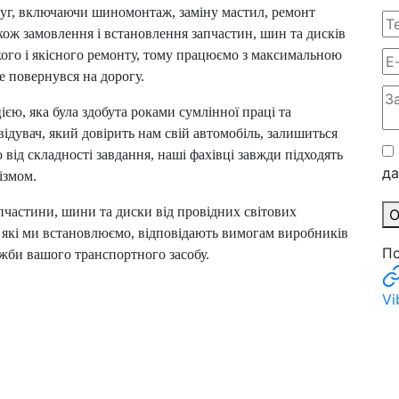
уг, включаючи шиномонтаж, заміну мастил, ремонт
кож замовлення і встановлення запчастин, шин та дисків
кого і якісного ремонту, тому працюємо з максимальною
 повернувся на дорогу.
єю, яка була здобута роками сумлінної праці та
відувач, який довірить нам свій автомобіль, залишиться
від складності завдання, наші фахівці завжди підходять
д
ізмом.
пчастини, шини та диски від провідних світових
О
, які ми встановлюємо, відповідають вимогам виробників
По
ужби вашого транспортного засобу.
Vi
а