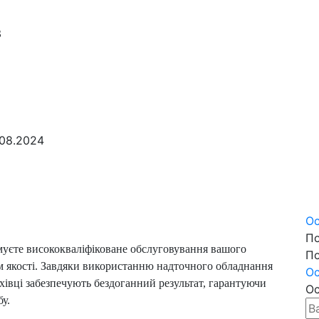
3
08.2024
Ос
По
имуєте висококваліфіковане обслуговування вашого
По
м якості. Завдяки використанню надточного обладнання
Ос
хівці забезпечують бездоганний результат, гарантуючи
Ос
у.