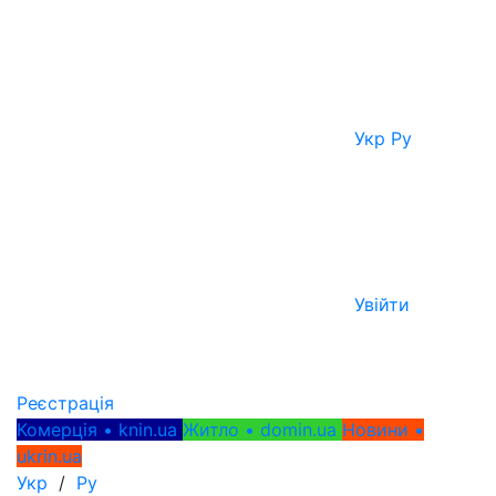
Укр
Ру
Увійти
Реєстрація
Комерція • knin.ua
Житло • domin.ua
Новини •
ukrin.ua
Укр
/
Ру