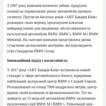
З 1997 року компанія впевнено займає лідируючі
позиції на українському ринку автомобілів преміум-
сегменту. Протягом багатьох років «АВТ Баварія Київ»
розширює свою мережу, пропонуючи клієнтам
найкращі умови для придбання, обслуговування та
експлуатації автомобілів BMW, BMW i, BMW M і BMW
Motorrad. На сьогодні компанія представлена двома
сучасними дилерськими центрами, які відповідають
усім стандартам BMW Group.
Інноваційний підхід і масштабність
У 2017 році «АВТ Баварія Київ» встановила новий
стандарт у сфері автомобільного бізнесу, відкривши
найбільший дилерський центр BMW у Східній Європі.
Розташований на площі 7000 квадратних метрів, центр
вражає своїм розмахом та функціональністю. Тут ви
знайдете до 15 моделей автомобілів BMW, включаючи
ексклюзивні серії BMW M і BMW i. Унікальний шоу-