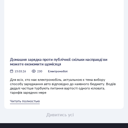
Домашня зарядка проти публічної: скільки насправді ви
можете економити щомісяця
15.03.26
230
Електромобілі
Для всіх, хто має електромобіль, актуальною є тема вибору
способу заряджання авто відповідно до наявного бюджету. Водіїв
дедалі частіше турбують питання вартості одного кіловата,
тарифів зарядних мере
Читать полностью
Дивитись усі