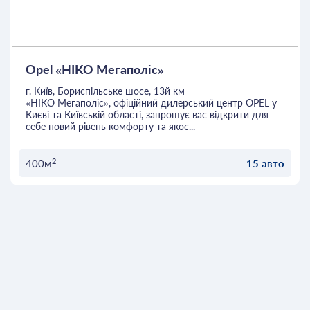
Opel «НІКО Мегаполіс»
г. Київ, Бориспільське шосе, 13й км
«НІКО Мегаполіс», офіційний дилерський центр OPEL у
Києві та Київській області, запрошує вас відкрити для
себе новий рівень комфорту та якос...
2
400м
15 авто
ОСТАВИТЬ ЗАЯВКУ