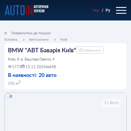
Укр
/
Ру
Повернутись до пошуку
Головна
Автосалони
Київ
BMW "АВТ Баварія Київ"
Избранное
Київ, б-р. Вацлава Гавела, 4
1773
15.11.2024
648
ID
В наявності: 20 авто
2
500 м
11 Фото