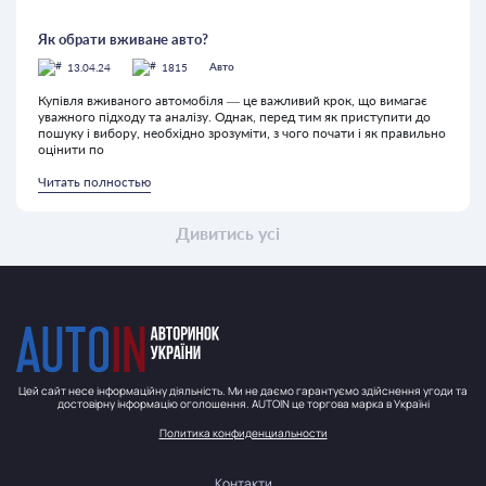
Як обрати вживане авто?
13.04.24
1815
Авто
Купівля вживаного автомобіля — це важливий крок, що вимагає
уважного підходу та аналізу. Однак, перед тим як приступити до
пошуку і вибору, необхідно зрозуміти, з чого почати і як правильно
оцінити по
Читать полностью
Дивитись усі
Цей сайт несе інформаційну діяльність. Ми не даємо гарантуємо здійснення угоди та
достовірну інформацію оголошення. AUTOIN це торгова марка в Україні
Политика конфиденциальности
Контакти