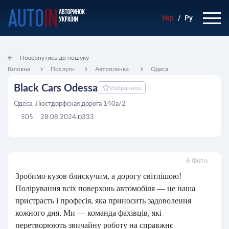
Укр
/
Ру
Повернутись до пошуку
Головна
Послуги
Автопленка
Одеса
Black Cars Odessa
Избранное
Одеса, Люстдорфская дорога 140а/2
505
28.08.2024
333
ID
6 Фото
Зробимо кузов блискучим, а дорогу світлішою!
Полірування всіх поверхонь автомобіля — це наша
пристрасть і професія, яка приносить задоволення
кожного дня. Ми — команда фахівців, які
перетворюють звичайну роботу на справжнє